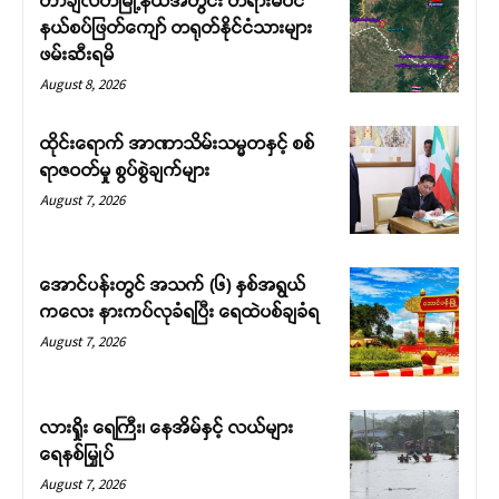
တာချီလိတ်မြို့နယ်အတွင်း တရားမဝင်
နယ်စပ်ဖြတ်ကျော် တရုတ်နိုင်ငံသားများ
ဖမ်းဆီးရမိ
August 8, 2026
ထိုင်းရောက် အာဏာသိမ်းသမ္မတနှင့် စစ်
ရာဇဝတ်မှု စွပ်စွဲချက်များ
August 7, 2026
အောင်ပန်းတွင် အသက် (၆) နှစ်အရွယ်
ကလေး နားကပ်လုခံရပြီး ရေထဲပစ်ချခံရ
August 7, 2026
လားရှိုး ရေကြီး၊ နေအိမ်နှင့် လယ်များ
ရေနစ်မြှုပ်
August 7, 2026