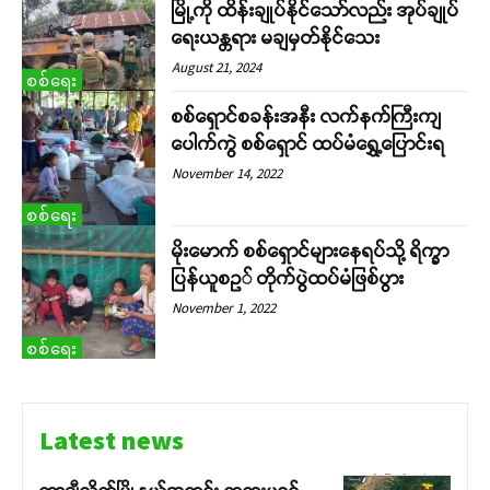
မြို့ကို ထိန်းချုပ်နိုင်သော်လည်း အုပ်ချုပ်
ရေးယန္တရား မချမှတ်နိုင်သေး
August 21, 2024
စစ်ရေး
စစ်ရှောင်စခန်းအနီး လက်နက်ကြီးကျ
ပေါက်ကွဲ စစ်ရှောင် ထပ်မံရွှေ့ပြောင်းရ
November 14, 2022
စစ်ရေး
မိုးမောက် စစ်ရှောင်များနေရပ်သို့ ရိက္ခာ
ပြန်ယူစဥ် တိုက်ပွဲထပ်မံဖြစ်ပွား
November 1, 2022
စစ်ရေး
Latest news