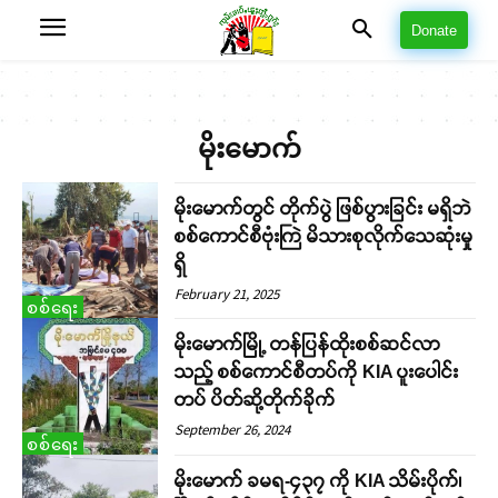
Donate
မိုးမောက်
မိုးမောက်တွင် တိုက်ပွဲ ဖြစ်ပွားခြင်း မရှိဘဲ
စစ်ကောင်စီဗုံးကြဲ မိသားစုလိုက်သေဆုံးမှု
ရှိ
February 21, 2025
စစ်ရေး
မိုးမောက်မြို့ တန်ပြန်ထိုးစစ်ဆင်လာ
သည့် စစ်ကောင်စီတပ်ကို KIA ပူးပေါင်း
တပ် ပိတ်ဆို့တိုက်ခိုက်
September 26, 2024
စစ်ရေး
မိုးမောက် ခမရ-၄၃၇ ကို KIA သိမ်းပိုက်၊