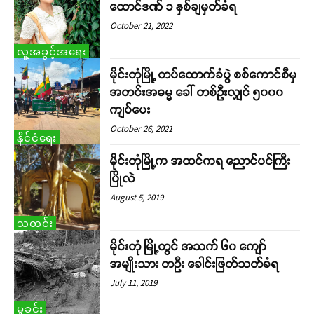
ထောင်ဒဏ် ၁ နှစ်ချမှတ်ခံရ
October 21, 2022
လူ့အခွင့်အရေး
မိုင်းတုံမြို့ တပ်ထောက်ခံပွဲ စစ်ကောင်စီမှ
အတင်းအဓမ္မ ခေါ် တစ်ဦးလျှင် ၅၀၀၀
ကျပ်ပေး
October 26, 2021
နိုင်ငံရေး
မိုင်းတုံမြို့က အထင်ကရ ညောင်ပင်ကြီး
ပြိုလဲ
August 5, 2019
သတင်း
မိုင်းတုံ မြို့တွင် အသက် ၆၀ ကျော်
အမျိုးသား တဦး ခေါင်းဖြတ်သတ်ခံရ
July 11, 2019
မှုခင်း