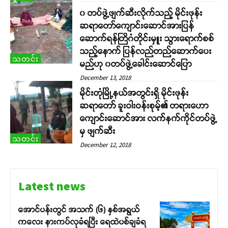
၀ တပ်ဖွဲ့ဖျက်ဆီးလိုက်သည့် မိုင်းဖုန်း
ဆရာတော်ကျောင်းဆောင်အားပြန်
ဆောက်ရန်တြိဂံတိုင်းမှူး သွားရောက်စစ်
သည့်နောက် ပြန်လည်တည်ဆောက်ပေး
သတင်း
မည်ဟု ၀တပ်ဖွဲ့ခေါင်းဆောင်ပြော
December 13, 2018
မိုင်းတုံမြို့နယ်အတွင်းရှိ မိုင်းဖုန်း
ဆရာတော် ခူးဝါးဝန်းစုမ့်၏ တရားဟော
ကျောင်းဆောင်အား လက်နက်ကိုင်တပ်ဖွဲ့
မှ ဖျက်ဆီး
သတင်း
December 12, 2018
Latest news
အောင်ပန်းတွင် အသက် (၆) နှစ်အရွယ်
ကလေး နားကပ်လုခံရပြီး ရေထဲပစ်ချခံရ