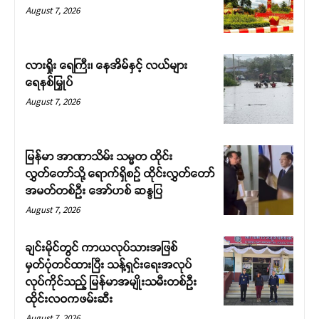
August 7, 2026
လားရှိုး ရေကြီး၊ နေအိမ်နှင့် လယ်များ
ရေနစ်မြှုပ်
August 7, 2026
မြန်မာ အာဏာသိမ်း သမ္မတ ထိုင်း
လွှတ်တော်သို့ ရောက်ရှိစဉ် ထိုင်းလွှတ်တော်
အမတ်တစ်ဦး အော်ဟစ် ဆန္ဒပြ
August 7, 2026
ချင်းမိုင်တွင် ကာယလုပ်သားအဖြစ်
မှတ်ပုံတင်ထားပြီး သန့်ရှင်းရေးအလုပ်
လုပ်ကိုင်သည့် မြန်မာအမျိုးသမီးတစ်ဦး
ထိုင်းလဝကဖမ်းဆီး
August 7, 2026