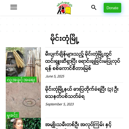
Donate
မိုင်းတုံမြို့
မီးပျက်ချိန်များသည့် မိုင်းတုံမြို့တွင်
ထင်းရှူးဆီရှာပြီး ရောင်းချခြင်းမပြုလုပ်
ရန် စစ်ကောင်စီတားမြစ်
June 5, 2025
လူ့အခွင့်အရေး
မိုင်းတုံမြို့နယ် ဓားပြတိုက်ခံရပြီး (၃) ဦး
သေနတ်ပစ်သတ်ခံရ
September 5, 2023
မှုခင်း
အမျိုးသမီးတစ်ဦး အလုပ်ကြမ်း နှင့်