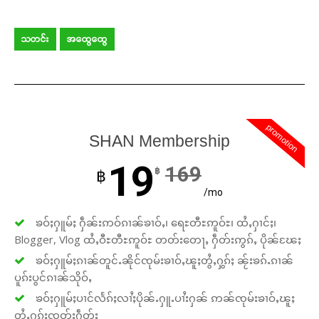
သတင်း
အထွေထွေ
promotion
SHAN Membership
19
169
฿
฿
/mo
ၶဝ်ႈႁူမ်ႈ ႁဵၼ်းဢဝ်ၵၢၼ်ၶၢဝ်ႇ၊ ရေႊတီႊဢူဝ်ႊ၊ ထႆႇႁၢင်ႈ၊
Blogger, Vlog ထႆႇဝီႊတီႊဢူဝ်ႊ တတ်းတေႃႇ ႁဵတ်းဢွၵ်ႇ ပိုၼ်ၽႄႈ
ၶဝ်ႈႁူမ်ႈၵၢၼ်တူင်ႉၼိုင်ၸုမ်းၶၢဝ်ႇၽူႈတွႆႇႁွၵ်ႈ ၼႂ်းၶၵ်ႉၵၢၼ်
ပူၵ်းပွင်ၵၢၼ်သိုဝ်ႇ
ၶဝ်ႈႁူမ်ႈပၢင်လႅၵ်ႈလၢႆႈပိုၼ်ႉႁူႉပၢႆးႁၼ် ဢၼ်ၸုမ်းၶၢဝ်ႇၽူႈ
တွႆႇႁွၵ်ႈၸတ်းႁဵတ်း