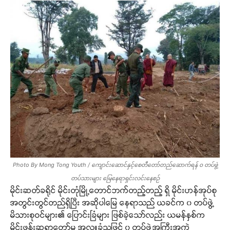
Photo By Mong Tong Youth / ကျောင်းဆောင်နှင့်စေတီတော်တည်ဆောက်ရန် ၀ တပ်ဖွဲ့
တပ်သားများ မြေနေရာရှင်းလင်းနေစဉ်
မိုင်းဆတ်ခရိုင် မိုင်းတုံမြို့တောင်ဘက်တည့်တည့် ရှိ မိုင်းဟန်အုပ်စု
အတွင်းတွင်တည်ရှိပြီး အဆိုပါမြေ နေရာသည် ယခင်က ၀ တပ်ဖွဲ့
မိသားစုဝင်များ၏ ပြောင်းခြံများ ဖြစ်ခဲ့သော်လည်း ယမန်နှစ်က
မိုင်းဖုန်းဆရာတော်မှ အလှူခံသဖြင့် ၀ တပ်ဖွဲ့အကြီးအကဲ