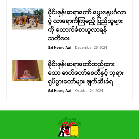
မိုင်းဖုန်းဆရာတော် မွေးနေ့မင်္ဂလာ
ပွဲ လာရောက်ကြမည့် ပြည်သူများ
ကို ထောက်ခံစာယူလာရန်
သတိပေး
-
December 25, 2024
Sai Hseng Aai
မိုင်းဖုန်းဆရာ‌တော်တည်ထား
သော ဓာတ်တော်စေတီနှင့် ဘုရား
ရုပ်ပွားတော်များ ဖျက်ဆီးခံရ
-
October 24, 2024
Sai Hseng Aai