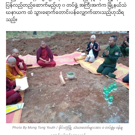
ပြန်လည်တည်ဆောက်မည်ဟု ၀ တပ်ဖွဲ့ အကြီးအကဲက မြို့နယ်သံ
ဃနာယက ထံ သွားရောက်တောင်းပန်လျှောက်ထားသည်ဟုသိရ
သည်။
Photo By Mong Tong Youth / မိုင်းတုံမြို့ သံဃာတော်များအား ၀ တပ်ဖွဲ့မှ ၀န်ချ