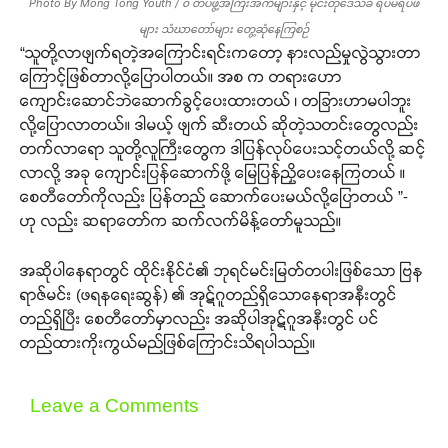
Photo By Mong Tong Youth / ၀ တပ်ဖွဲ့အကြီးအကဲများနှင့် မိုင်းတုံဒေသခံ ရပ်မိရပ်ဖ
များ သံဃာတော်များ တွေ့ဆုံနေကြစဉ်
“သူတို့လာဖျက်ရတဲ့အကြောင်းရင်းကတော့ နားလည်မှုလွဲသွားတာ
ကြောင့်ဖြစ်တာလို့ပြောပါတယ်။ အစ က တရားဟော
ကျောင်းဆောင်ဘဲဆောက်ခွင့်ပေးထားတယ် ၊ တခြားဟာမပါဘူး
လို့ပြောလာတယ်။ ဒါမယ့် ဖျက် ဆီးတယ် ဆိုတဲ့သတင်းတွေလည်း
တက်လာရော သူတို့လူကြီးတွေက ဒါပြန်လုပ်ပေးသင့်တယ်လို့ ဆင့်
လာလို့ အခု ကျောင်းပြန်ဆောက်ဖို့ မြေပြန်ညှိပေးနေကြတယ် ။
စေတီတော်ကိုလည်း ပြန်တည် ဆောက်ပေးမယ်လို့ပြောတယ် ”-
ဟု လည်း ဆရာတော်က ဆက်လက်မိန့်တော်မူသည်။
အဆိုပါနေရာတွင် ထိုင်းနိုင်ငံ၏ ဘုရင်မင်းမြတ်တပါးဖြစ်သော ဗြန
ရာဇ်မင်း (ဖရနရေးဆွန်) ၏ အုဋ်ဂူတည်ရှိသောနေရာအနီးတွင်
တည်ရှိပြီး စေတီတော်မှာလည်း အဆိုပါအုဋ်ဂူအနီးတွင် ပင်
တည်ထားကိုးကွယ်မည်ဖြစ်ကြောင်းသိရပါသည်။
Leave a Comments