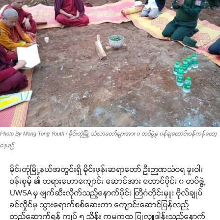
Photo By Mong Tong Youth / မိုင်းတုံမြို့ သံဃာတော်များအား ၀ တပ်ဖွဲ့မှ ၀န်ချတောင်းပန်ကန်တော့
နေစဉ်
မိုင်းတုံမြို့နယ်အတွင်းရှိ မိုင်းဖုန်းဆရာတော် ဦးဉာဏသံဝရ ခူးဝါး
ဝန်းစုမ့် ၏ တရားဟောကျောင်း ဆောင်အား တောင်ပိုင်း ၀ တပ်ဖွဲ့
UWSA မှ ဖျက်ဆီးလိုက်သည့်နောက်ပိုင်း တြိဂံတိုင်းမှူး ဗိုလ်ချုပ်
ခင်လှိုင်မှ သွားရောက်စစ်ဆေးကာ ကျောင်းဆောင်ပြန်လည်
တည်ဆောက်ရန် ကျပ် ၅ သိန်း ကမကထ ပြုလှူဒါန်းသည့်နောက်