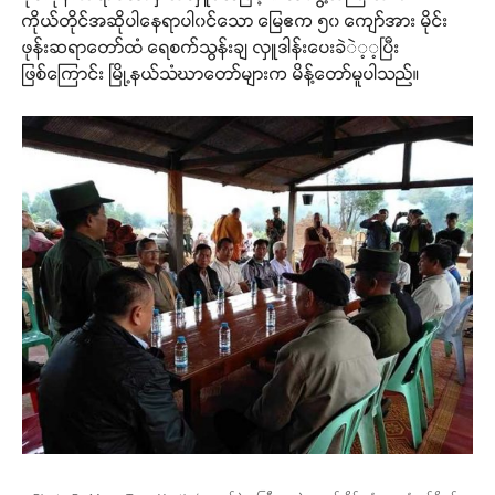
ကိုယ်တိုင်အဆိုပါနေရာပါ၀င်သော မြေဧက ၅၀ ကျော်အား မိုင်း
ဖုန်းဆရာတော်ထံ ရေစက်သွန်းချ လှူဒါန်းပေးခဲဲ့့ပြီး
ဖြစ်ကြောင်း မြို့နယ်သံဃာတော်များက မိန့်တော်မူပါသည်။