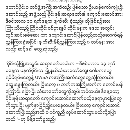
တောင်းပန်ကန်တော့နေစဉ်
တောင်ပိုင်းဝ တပ်ဖွဲ့အကြီးအကဲတဦးဖြစ်သော ဦးယန်ကော်ကျုံးဦး
ဆောင်သည့် အဖွဲ့သည် မိုင်းဖုန်းဆရာတော်၏ ကျောင်းဆောင်အား
ဒီဇင်ဘာလ ၁၁ ရက်နေ့က ဖျက်ဆီး ခဲ့သည်။ ထိုဖြစ်စဉ်အား
ကြားသိသည့် တြိဂံတိုင်းစစ်ဌာချုပ် တိုင်းမှူးက ဒေသ အတွင်း
ကွင်းဆင်းစစ်ဆေး ကာ ကျောင်းဆောင်ပြန်လည်တည်ဆောက်ရန်
ညွှန်ကြားခဲ့အပြင်၊ ဖျက်ဆီးမိန့်ညွှန်ကြားသည့် ၀ တပ်မှူး အား
လည်း ဆင့်ခေါ် တွေ့ဆုံသည်။
“မိုင်းတုံမြို့အတွင်း ဆရာတော်တပါးက – ဒီဇင်ဘာလ ၁၃ ရက်
မနေ့က မနက်ပိုင်းက မြို့နယ်သံဃာတော်တွေ၊ ဂေါပကတွေ၊
ရပ်မိရပ်ဖတွေနဲ့ UWSA ကအကြီးအကဲတွေတွေ့ဆုံကြတယ်။
ဆွေးနွေးကြတယ်။ ပြီးတော့ ၀ ဘက်ကအကြီးအကဲက တောင်းပန်
ကြောင်း ပြောပြီး သံဃာတော်တွေကိုဆွမ်းကပ်တယ်။ ဒီနေ့တော့
မိုင်းဖုန်းဆရာတော် ကျောင်းဆောင်ဆောက်မယ့်နေရာမှာမြေတွေ
ကိုသွားပြီး မျက်နှာပြင်ညှိပေးနေတယ်။ ပြီးတော့ ကျောင်းဆောင်
ဆောက်ပြီးသည်အထိ ပါ၀င်ကူညီ လုပ်ဆောင်သွားမယ်လို့ပြော
တယ် ”- ဟု မိန့်တော်မူသည်။