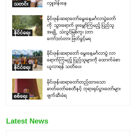
လှူဒါန်းနေ
သတင်း
မိုင်းဖုန်းဆရာတော်မွေးနေ့မင်္ဂလာပွဲတော်
ကို သွားရောက် ဖူးမျှော်ကြမည့် ပြည်သူ
အချို့ သံလွင်မြစ်ကူး (တာ
နိုင်ငံရေး
ကော်)တံတား ဖြတ်ခွင့်မရ
မိုင်းဖုန်းဆရာတော် မွေးနေ့မင်္ဂလာပွဲ လာ
ရောက်ကြမည့် ပြည်သူများကို ထောက်ခံစာ
ယူလာရန် သတိပေး
နိုင်ငံရေး
မိုင်းဖုန်းဆရာ‌တော်တည်ထားသော
ဓာတ်တော်စေတီနှင့် ဘုရားရုပ်ပွားတော်များ
ဖျက်ဆီးခံရ
စစ်ရေး
Latest News