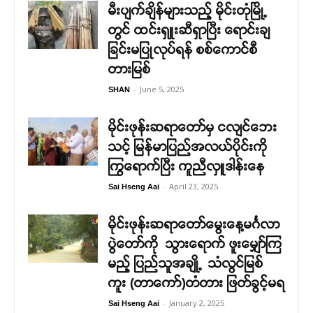
မီးပျက်ချိန်များသည့် မိုင်းတုံမြို့
တွင် ထင်းရှူးဆီရှာပြီး ရောင်းချ
ခြင်းမပြုလုပ်ရန် စစ်ကောင်စီ
တားမြစ်
-
June 5, 2025
SHAN
မိုင်းဖုန်းဆရာတော်မှ ငလျင်ဘေး
သင့် မြန်မာပြည်အလယ်ပိုင်းကို
ကြွရောက်ပြီး ကူညီလှူဒါန်းနေ
-
April 23, 2025
Sai Hseng Aai
မိုင်းဖုန်းဆရာတော်မွေးနေ့မင်္ဂလာ
ပွဲတော်ကို သွားရောက် ဖူးမျှော်ကြ
မည့် ပြည်သူအချို့ သံလွင်မြစ်
ကူး (တာကော်)တံတား ဖြတ်ခွင့်မရ
-
January 2, 2025
Sai Hseng Aai