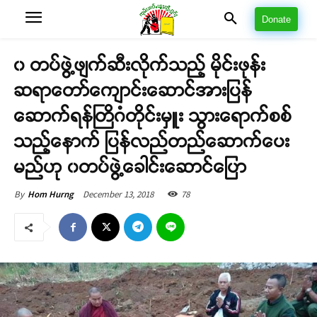
Donate
၀ တပ်ဖွဲ့ဖျက်ဆီးလိုက်သည့် မိုင်းဖုန်း
ဆရာတော်ကျောင်းဆောင်အားပြန်
ဆောက်ရန်တြိဂံတိုင်းမှူး သွားရောက်စစ်
သည့်နောက် ပြန်လည်တည်ဆောက်ပေး
မည်ဟု ၀တပ်ဖွဲ့ခေါင်းဆောင်ပြော
December 13, 2018
78
By
Hom Hurng