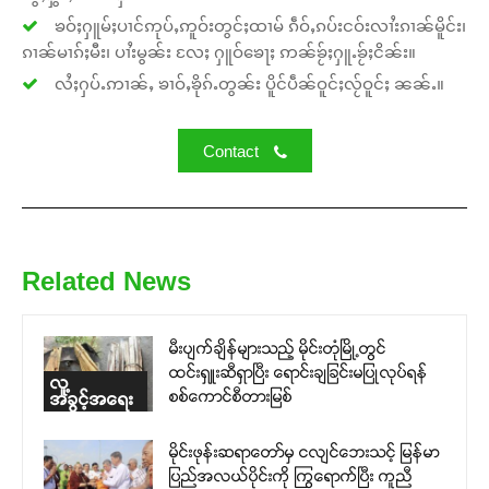
ၶဝ်ႈႁူမ်ႈပၢင်ဢုပ်ႇဢူဝ်းတွင်ႈထၢမ် ၵဵဝ်ႇၵပ်းငဝ်းလၢႆးၵၢၼ်မိူင်း၊
ၵၢၼ်မၢၵ်ႈမီး၊ ပၢႆးမွၼ်း လႄႈ ႁူဝ်ၶေႃႈ ဢၼ်ၶႂ်ႈႁူႉၶႂ်ႈငိၼ်း။
လႆႈႁပ်ႉဢၢၼ်ႇ ၶၢဝ်ႇၶိုၵ်ႉတွၼ်း ပိူင်ပဵၼ်ဝူင်ႈလႂ်ဝူင်ႈ ၼၼ်ႉ။
Contact
Related News
မီးပျက်ချိန်များသည့် မိုင်းတုံမြို့တွင်
ထင်းရှူးဆီရှာပြီး ရောင်းချခြင်းမပြုလုပ်ရန်
လူ့
စစ်ကောင်စီတားမြစ်
အခွင့်အရေး
မိုင်းဖုန်းဆရာတော်မှ ငလျင်ဘေးသင့် မြန်မာ
ပြည်အလယ်ပိုင်းကို ကြွရောက်ပြီး ကူညီ