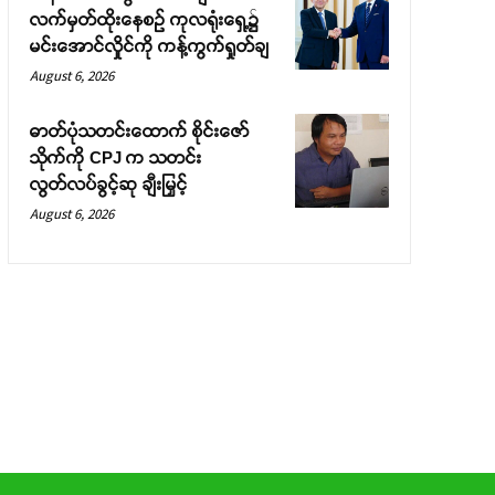
လက်မှတ်ထိုးနေစဉ် ကုလရုံးရှေ့၌
မင်းအောင်လှိုင်ကို ကန့်ကွက်ရှုတ်ချ
August 6, 2026
ဓာတ်ပုံသတင်းထောက် စိုင်းဇော်
သိုက်ကို CPJ က သတင်း
လွတ်လပ်ခွင့်ဆု ချီးမြှင့်
August 6, 2026