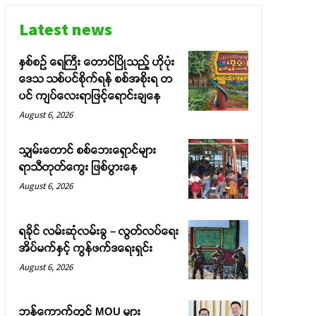
Latest news
နှစ်စဉ် ရေကြီး တောင်ပြိုသည့် ဟိုပုံး
ဒေသ သစ်ပင်စိုက်ရန် စစ်အစိုးရ တ
ပင် ကျပ်လေးရာဖြင့်ရောင်းချနေ
August 6, 2026
သျှမ်းတောင် စစ်ဘေးရှောင်များ
ရာသီတုတ်ကွေး ဖြစ်ပွားနေ
August 6, 2026
ရခိုင် လမ်းဆုံလမ်းခွ – လွတ်လပ်ရေး
အိပ်မက်နှင့် ကွန်ဖက်ဒရေးရှင်း
August 6, 2026
ဘန်ကောက်တွင် MOU များ