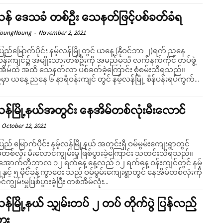
်လန် ဒေသခံ တစ်ဦး သေနတ်ဖြင့်ပစ်ခတ်ခံရ
NoungNoung
-
November 2, 2021
ပြည်မြောက်ပိုင်း နမ့်လန်မြို့တွင် ယနေ့ (နိုဝင်ဘာ ၂)ရက် ညနေ
ဝန်းကျင်၌ အမျိုးသားတစ်ဦးကို အမည်မသိ လက်နက်ကိုင် တပ်ဖွဲ့
ိမ်ထဲ အထိ သေနတ်လာ ပစ်ခတ်ခဲ့ကြောင်း စုံစမ်းသိရသည်။
်မှာ ယနေ့ ညနေ ၆ နာရီဝန်းကျင် တွင် နမ့်လန်မြို့ စိန်ပန်းရပ်ကွက်...
လန်မြို့နယ်အတွင်း နေအိမ်တစ်လုံးမီးလောင်
October 12, 2021
ပြည် မြောက်ပိုင်း နမ့်လန်မြို့နယ် အတွင်းရှိ ဝမ်မွမ်းကျေးရွာတွင်
်တစ်လုံး မီးလောင်ကျွမ်းမှု ဖြစ်ပွားခဲ့ကြောင်း သတင်းသိရသည်။
အောက်တိုဘာလ ၁၂ ရက်နေ့ နေ့လည် ၁၂ ရက်နေ့ ဝန်းကျင်တွင် နမ့်
ု့နှင့် ၅ မိုင်ခန့်ကွာဝေး သည့် ဝမ်မွမ်းကျေးရွာတွင် နေအိမ်တစ်လုံးကို
ကျွမ်းမှုဖြစ်ပွားခဲ့ပြီး တစ်အိမ်လုံး...
လန်မြို့နယ် သျှမ်းတပ် ၂ တပ် တိုက်ပွဲ ပြန်လည်
ွား