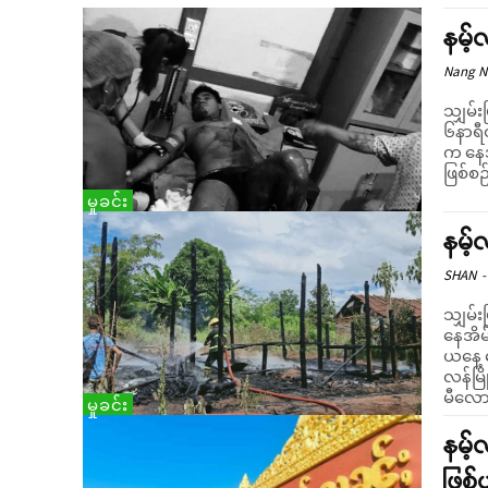
နမ့
Nang 
သျှမ်း
၆နာရီ
က နေအ
ဖြစ်စဉ
မှုခင်း
နမ့်
SHAN
-
သျှမ်း
နေအိမ
ယနေ့ 
လန်မြိ
မီလောင်
မှုခင်း
နမ့်
ဖြစ်ပ