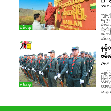
SHAN
-
သျှမ်း
မနက် ၅
စုံစမ်းသိရှိရသည်။ ယ
စစ်ရေး
လက်နက
နမ့်လန့
သံတွေ.
နမ့်
ဖမ်း
SHAN
-
သျှမ်ပ
ပြည်သ
SSPP/S
စစ်ရေး
SSPP/S
ကျေးရွ