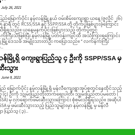
July 26, 2021
ပြည်မြောက်ပိုင်း နမ့်လန်မြို့နယ် ဝမ်းစိမ်းကျေးရွာ ယနေ့ (ဇူလိုင် ၂၆)
 နာရီ တွင် RCSS/SSA နှင့် SSPP/SSA တို့ တိုက်ပွဲဖြစ်ပွားခဲ့ကြောင်း
နေ့မနက်ပိုင်းဖြစ်ပွားသည့် တိုက်ပွဲတွင်
်ကြီးသံဖြစ်ပြီး နမ့်လန်မြို့ပတ်ဝန်းကျင်ထိ အသံကြားရကြောင်း
်မြို့ဒေသခံ အမျိုးသားတဦး ကပြောသည်။ “ လက်နက်ကြီး
..
လန်မြို့ရှိ ကျေးရွာပြည်သူ ၄ ဦးကို SSPP/SSA မှ
ဆီးသွား
June 9, 2021
ြည် မြောက်ပိုင်း နမ့်လန်မြို့ရှိ မန်လီကျေးရွာအုပ်စုတွင်နေထိုင်သည့်
ူ (၄) ဦးကို သျှမ်းပြည်တိုးတက်ရေးပါတီ၊ သျှမ်းပြည်တပ်မတော် (
SA) မှ လာရောက်ဖမ်းဆီးသွားကြောင်း စုံစမ်းသိရှိရသည်။ အဆိုပါ
SA မှ ဖမ်းဆီးသွားသည့် ပြည်သူများမှာ နမ့်လန်မြို့ မှ မန်လီ
ာ ပြည်သူ ( ၃)...