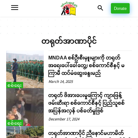
Donate
တရုတ်အာဏာပိုင်
MNDAA စစ်ဦးစီးမှူးများကို တရုတ်
အရေးပေါ်ခေါ်တွေ့၊ စစ်ကောင်စီနှင့် မ
ကြာမီ ထပ်မံဆွေးနွေးမည်
March 14, 2025
စစ်ရေး
တရုတ် ဖိအားပေးမှုကြောင့် ကျားဖြန့်
ဖမ်းဆီးရာ စစ်ကောင်စီနှင့် ပြည်သူစစ်
အပြန်အလှန် ပစ်ခတ်မှုဖြစ်
December 17, 2024
စစ်ရေး
တရုတ်အာဏာပိုင် ညီနောင်မဟာမိတ်