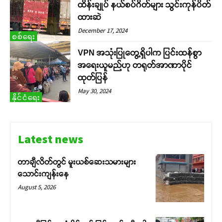
ထိန်းချုပ် နယ်စပ်ဂိတ်များ သွင်းကုန်ပိတ်
ထားဆဲ
December 17, 2024
စစ်ရေး
VPN အသုံးပြုတွေ့ရှိပါက ပြင်းထန်စွာ
အရေးယူမည်ဟု တရုတ်အာဏာပိုင်
ထုတ်ပြန်
May 30, 2024
နိုင်ငံရေး
Latest news
တာချီလိတ်တွင် မူးယစ်ဆေးသမားများ
သောင်းကျန်းနေ
August 5, 2026
Support SHAN
Your support keeps our voice