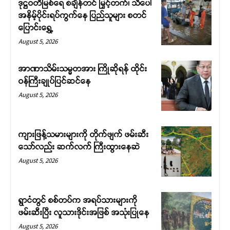
ဒုဋ္ဌဝတီမြစ်ရေ စံချိန်တင် မြှင့်တက်၊ သီပေါ
strong. Join us today and help
အနိမ့်ပိုင်းရပ်ကွက်နေ ပြည်သူများ စတင်
create a future where every story is
ပြောင်းရွှေ့
heard, every voice counts, and
August 5, 2026
justice can thrive.
အာဏာသိမ်းသမ္မတအား ကြိုဆိုရန် ထိုင်း
Donate Now
ဝန်ကြီးချုပ်ပြင်ဆင်နေ
August 5, 2026
ကျားဖြန့်သမားများကို တိုက်ဖျက် ဖမ်းဆီး
သော်လည်း ဆက်လက် ကြီးထွားနေဆဲ
August 5, 2026
ရွာငံတွင် စစ်တပ်က အရပ်သားများကို
ဖမ်းဆီးပြီး လူသားဒိုင်းအဖြစ် အသုံးပြုနေ
August 5, 2026