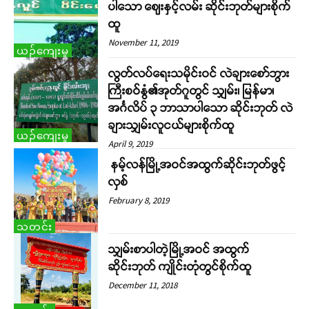
ပါသော ဈေးနှင့်လမ်း ဆိုင်းဘုတ်များစိုက်
ထူ
November 11, 2019
ယဉ်ကျေးမှု
လွတ်လပ်ရေးသမိုင်းဝင် လဲချားစော်ဘွား
ကြီးစဝ်နွံ၏အုတ်ဂူတွင် သျှမ်း၊ မြန်မာ၊
အင်္ဂလိပ် ၃ ဘာသာပါသော ဆိုင်းဘုတ် လဲ
ချားသျှမ်းလူငယ်များစိုက်ထူ
ယဉ်ကျေးမှု
April 9, 2019
နမ့်လန်မြို့အဝင်အထွက်ဆိုင်းဘုတ်ဖွင့်
လှစ်
February 8, 2019
သတင်း
သျှမ်းစာပါတဲ့မြို့အဝင် အထွက်
ဆိုင်းဘုတ် ကျိုင်းတုံတွင်စိုက်ထူ
December 11, 2018