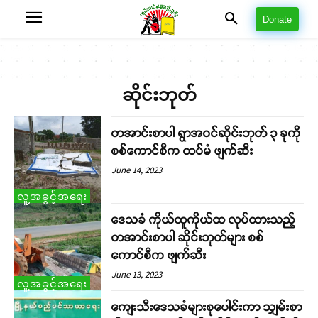
Donate
ဆိုင်းဘုတ်
တအာင်းစာပါ ရွာအဝင်ဆိုင်းဘုတ် ၃ ခုကို
စစ်ကောင်စီက ထပ်မံ ဖျက်ဆီး
June 14, 2023
လူ့အခွင့်အရေး
ဒေသခံ ကိုယ်ထူကိုယ်ထ လုပ်ထားသည့်
တအာင်းစာပါ ဆိုင်းဘုတ်များ စစ်
ကောင်စီက ဖျက်ဆီး
June 13, 2023
လူ့အခွင့်အရေး
ကျေးသီးဒေသခံများစုပေါင်းကာ သျှမ်းစာ