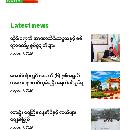
သတင်း
Latest news
ထိုင်းရောက် အာဏာသိမ်းသမ္မတနှင့် စစ်
ရာဇဝတ်မှု စွပ်စွဲချက်များ
August 7, 2026
အောင်ပန်းတွင် အသက် (၆) နှစ်အရွယ်
ကလေး နားကပ်လုခံရပြီး ရေထဲပစ်ချခံရ
August 7, 2026
လားရှိုး ရေကြီး၊ နေအိမ်နှင့် လယ်များ
ရေနစ်မြှုပ်
August 7, 2026