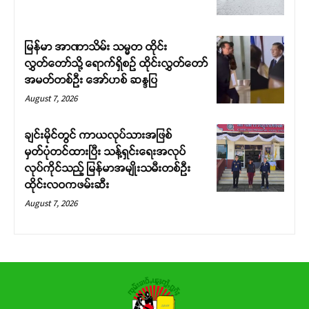
မြန်မာ အာဏာသိမ်း သမ္မတ ထိုင်း
လွှတ်တော်သို့ ရောက်ရှိစဉ် ထိုင်းလွှတ်တော်
အမတ်တစ်ဦး အော်ဟစ် ဆန္ဒပြ
August 7, 2026
ချင်းမိုင်တွင် ကာယလုပ်သားအဖြစ်
မှတ်ပုံတင်ထားပြီး သန့်ရှင်းရေးအလုပ်
လုပ်ကိုင်သည့် မြန်မာအမျိုးသမီးတစ်ဦး
ထိုင်းလဝကဖမ်းဆီး
August 7, 2026