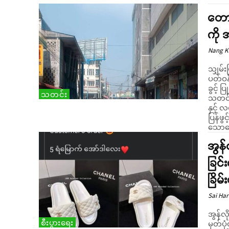
တောင
ကို 
Nang 
သျှမ်း
ပတ်ဝန
ခွင့် 
သတင်း
သတင်းရရှိသည်။ အိုးရှင်
နှင့် 
ပြန်ဖွင့်ခဲ့သည်။ သို့သော် ထိ
သောကြ
အွန်
ခြင်
ခြိမ
Sai Har
အွန်လ
စီးပွားရေး
မှတ်ပ