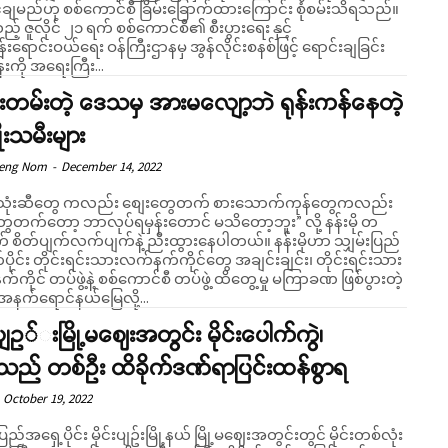
ချမည်ဟု စစ်ကောင်စီ ခြိမ်းခြောက်ထားကြောင်း စုံစမ်းသိရသည်။
့သည့် ဇူလိုင် ၂၁ ရက် စစ်ကောင်စီ၏ စီးပွားရေး နှင့်
းရောင်းဝယ်ရေး ဝန်ကြီးဌာနမှ အွန်လိုင်းစနစ်ဖြင့် ရောင်းချခြင်း
်းကို အရေးကြီး...
းတမ်းတဲ့ ဒေသမှ အားမလျော့ဘဲ ရုန်းကန်နေတဲ့
ုးသမီးများ
Seng Nom
-
December 14, 2022
်သုံးဆီတွေ ကလည်း စျေးတွေတက် စားသောက်ကုန်တွေကလည်း
ွေတက်တော့ ဘာလုပ်ရမှန်းတောင် မသိတော့ဘူး” လို့ နန်းမို တ
ိတ်ပျက်လက်ပျက်နဲ့ ညီးထွားနေပါတယ်။ နန်းမိုဟာ သျှမ်းပြည်
ပိုင်း တိုင်းရင်းသားလက်နက်ကိုင်တွေ အချင်းချင်း၊ တိုင်းရင်းသား
ကိုင် တပ်ဖွဲ့နဲ့ စစ်ကောင်စီ တပ်ဖွဲ့ ထိတွေ့မှု မကြာခဏ ဖြစ်ပွားတဲ့
အနက်ရောင်နယ်မြေလို့...
်းပျဥ်းမြို့မဈေးအတွင်း မိုင်းပေါက်ကွဲ၊
သည် တစ်ဦး ထိခိုက်ဒဏ်ရာပြင်းထန်စွာရ
October 19, 2022
ပြည်အရှေ့ပိုင်း မိုင်းပျဥ်းမြို့နယ် မြို့မဈေးအတွင်းတွင် မိုင်းတစ်လုံး