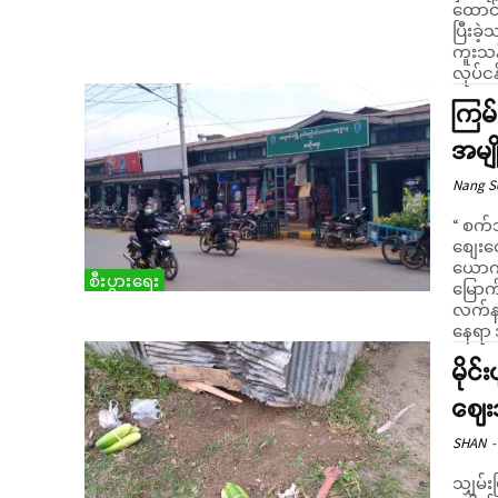
ထောင်
ပြီးခဲ
ကူးသန်
လုပ်ငန
ကြမ်
အမျိ
Nang 
“ စက
စျေးတ
ယောက် စ
စီးပွားရေး
မြောက်
လက်နက်
နေရာ 
မိုင
ဈေး
SHAN
-
သျှမ်း