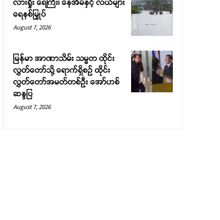
လားရှိုး ရေကြီး၊ နေအိမ်နှင့် လယ်များ
ရေနစ်မြှုပ်
August 7, 2026
မြန်မာ အာဏာသိမ်း သမ္မတ ထိုင်း
လွှတ်တော်သို့ ရောက်ရှိစဉ် ထိုင်း
လွှတ်တော်အမတ်တစ်ဦး အော်ဟစ်
ဆန္ဒပြ
August 7, 2026