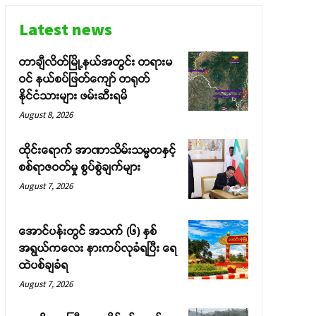
Latest news
တာချီလိတ်မြို့နယ်အတွင်း တရားမ
ဝင် နယ်စပ်ဖြတ်ကျော် တရုတ်
နိုင်ငံသားများ ဖမ်းဆီးရမိ
August 8, 2026
ထိုင်းရောက် အာဏာသိမ်းသမ္မတနှင့်
စစ်ရာဇဝတ်မှု စွပ်စွဲချက်များ
August 7, 2026
အောင်ပန်းတွင် အသက် (၆) နှစ်
အရွယ်ကလေး နားကပ်လုခံရပြီး ရေ
ထဲပစ်ချခံရ
August 7, 2026