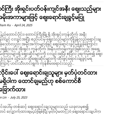
်ကြီး အိုးရှင်းပတ်ဝန်းကျင်အနီး ဈေးသည်များ
အမိုးအကာများဖြင့် ဈေးရောင်းချခွင့်မပြု
Kham Ku
-
April 24, 2025
ပြည်တောင်ပိုင်း၊ တောင်ကြီးမြို့ရှိ အိုးရှင်း‌ကုန်တိုက် အနီး
်းကျင် ငလျင်အပြီး စည်ပင်မှ ဈေးသည်များကိုပြန်လည်ရောင်းချ
ပြုခဲ့သော်လည်း အမိုးအကာများဖြင့် ဈေးရောင်းခွင့်မပြုခဲ့ကြောင်း
း ကုန်တိုက် အနီးပတ်ဝန်းကျင်ဖြစ်သည့် အရှေ့
လမ်းကြားများရှိ ဈေးဆိုင်များကို ငလျင်အပြီး ဧပြီလ ၃ရက်မှစ၍ ဈေး
ုဈေးဆိုင်များကို ထီးဖွင့်ရောင်းချခွင့်မရ
ောင့် ဟင်းသီးဟင်းရွက် ကုန်စိမ်းရောင်းသည့်...
လိုင်းပေါ် ဈေးရောင်းချသူများ မှတ်ပုံတင်ထား
းမရှိပါက ထောင်ချမည်ဟု စစ်ကောင်စီ
်းခြောက်ထား
n Lin
-
July 25, 2023
ိုင်းပေါ်မှ တစ်ဆင့် ဈေးရောင်းချသူများသည် ယခုလမှစ၍
ုံတင် လျှောက်ထားရမည်ဖြစ်ပြီး မှတ်ပုံမတင်ဘဲ ဈေးရောင်းချပါက