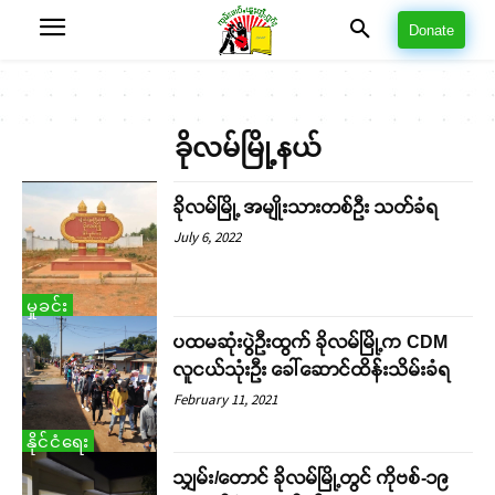
Donate
ခိုလမ်မြို့နယ်
ခိုလမ်မြို့ အမျိုးသားတစ်ဦး သတ်ခံရ
July 6, 2022
မှုခင်း
ပထမဆုံးပွဲဦးထွက် ခိုလမ်မြို့က CDM
လူငယ်သုံးဉီး ခေါ်ဆောင်ထိန်းသိမ်းခံရ
February 11, 2021
နိုင်ငံရေး
သျှမ်း/တောင် ခိုလမ်မြို့တွင် ကိုဗစ်-၁၉