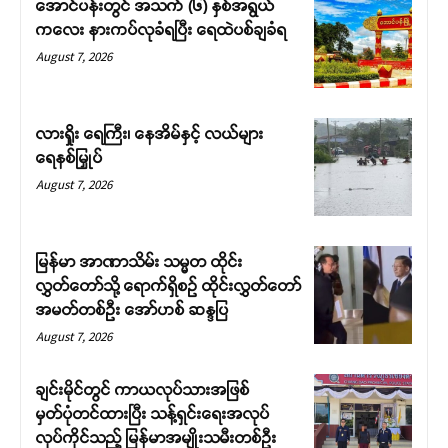
အောင်ပန်းတွင် အသက် (၆) နှစ်အရွယ်
ကလေး နားကပ်လုခံရပြီး ရေထဲပစ်ချခံရ
August 7, 2026
လားရှိုး ရေကြီး၊ နေအိမ်နှင့် လယ်များ
ရေနစ်မြှုပ်
August 7, 2026
မြန်မာ အာဏာသိမ်း သမ္မတ ထိုင်း
လွှတ်တော်သို့ ရောက်ရှိစဉ် ထိုင်းလွှတ်တော်
အမတ်တစ်ဦး အော်ဟစ် ဆန္ဒပြ
August 7, 2026
ချင်းမိုင်တွင် ကာယလုပ်သားအဖြစ်
မှတ်ပုံတင်ထားပြီး သန့်ရှင်းရေးအလုပ်
လုပ်ကိုင်သည့် မြန်မာအမျိုးသမီးတစ်ဦး