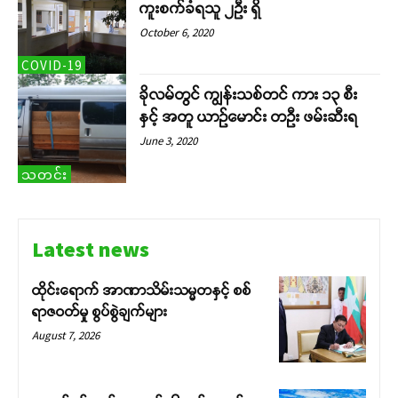
ကူးစက်ခံရသူ ၂ဦး ရှိ
October 6, 2020
COVID-19
ခိုလမ်တွင် ကျွန်းသစ်တင် ကား ၁၃ စီး
နှင့် အတူ ယာဉ်မောင်း တဦး ဖမ်းဆီးရ
June 3, 2020
သတင်း
Latest news
ထိုင်းရောက် အာဏာသိမ်းသမ္မတနှင့် စစ်
ရာဇဝတ်မှု စွပ်စွဲချက်များ
August 7, 2026