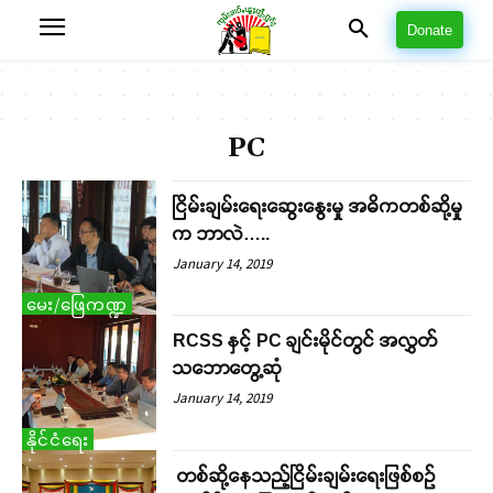
Donate
PC
ငြိမ်းချမ်းရေးဆွေးနွေးမှု အဓိကတစ်ဆို့မှု
က ဘာလဲ…..
January 14, 2019
မေး/ဖြေကဏ္ဍ
RCSS နှင့် PC ချင်းမိုင်တွင် အလွှတ်
သဘောတွေ့ဆုံ
January 14, 2019
နိုင်ငံရေး
တစ်ဆို့နေသည့်ငြိမ်းချမ်းရေးဖြစ်စဉ်