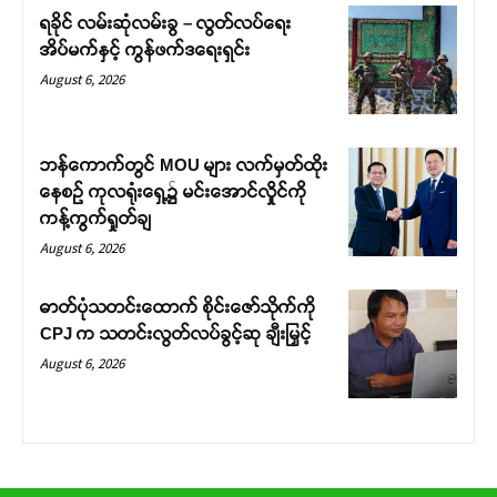
ရခိုင် လမ်းဆုံလမ်းခွ – လွတ်လပ်ရေး
အိပ်မက်နှင့် ကွန်ဖက်ဒရေးရှင်း
August 6, 2026
ဘန်ကောက်တွင် MOU များ လက်မှတ်ထိုး
နေစဉ် ကုလရုံးရှေ့၌ မင်းအောင်လှိုင်ကို
ကန့်ကွက်ရှုတ်ချ
August 6, 2026
ဓာတ်ပုံသတင်းထောက် စိုင်းဇော်သိုက်ကို
CPJ က သတင်းလွတ်လပ်ခွင့်ဆု ချီးမြှင့်
August 6, 2026