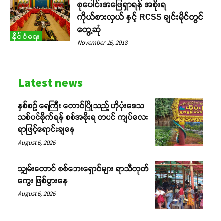
စုပေါင်းအဖြေရှာရန် အစိုးရ
ကိုယ်စားလှယ် နှင့် RCSS ချင်းမိုင်တွင်
တွေ့ဆုံ
နိုင်ငံရေး
November 16, 2018
Latest news
နှစ်စဉ် ရေကြီး တောင်ပြိုသည့် ဟိုပုံးဒေသ
သစ်ပင်စိုက်ရန် စစ်အစိုးရ တပင် ကျပ်လေး
ရာဖြင့်ရောင်းချနေ
August 6, 2026
သျှမ်းတောင် စစ်ဘေးရှောင်များ ရာသီတုတ်
ကွေး ဖြစ်ပွားနေ
August 6, 2026