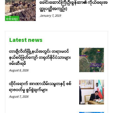
ခေါင်းဆောင်ကြီးဦးခွန်ဆာ၏ ကိုယ်ရေးအ
တ္ထုပတ္တိအကျဉ်း)
January 7, 2019
စစ်ရေး
Latest news
တာချီလိတ်မြို့နယ်အတွင်း တရားမဝင်
နယ်စပ်ဖြတ်ကျော် တရုတ်နိုင်ငံသားများ
ဖမ်းဆီးရမိ
August 8, 2026
ထိုင်းရောက် အာဏာသိမ်းသမ္မတနှင့် စစ်
ရာဇဝတ်မှု စွပ်စွဲချက်များ
August 7, 2026