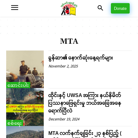
Donate
MTA
ခွန်ဆာ၏ နောက်ဆုံးနေ့ရက်များ
November 2, 2025
ဆောင်းပါး
ထိုင်းနှင့် UWSA အကြား နယ်နိမိတ်
ပြဿနာဖြေရှင်းမှု ဘယ်အခြေအနေ
ရောက်ပြီလဲ
December 19, 2024
စစ်ရေး
MTA လက်နက်ချခြင်း ၂၃ နှစ်ပြည့် (