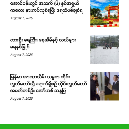
အောင်ပန်းတွင် အသက် (၆) နှစ်အရွယ်
ကလေး နားကပ်လုခံရပြီး ရေထဲပစ်ချခံရ
August 7, 2026
လားရှိုး ရေကြီး၊ နေအိမ်နှင့် လယ်များ
ရေနစ်မြှုပ်
August 7, 2026
မြန်မာ အာဏာသိမ်း သမ္မတ ထိုင်း
လွှတ်တော်သို့ ရောက်ရှိစဉ် ထိုင်းလွှတ်တော်
အမတ်တစ်ဦး အော်ဟစ် ဆန္ဒပြ
August 7, 2026