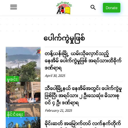
Donate
ပေါက်ကွဲမှုဖြစ်
တန့်ယန်းမြို့ ယမ်းသိုလှောင်သည့်
နေအိမ် ပေါက်ကွဲမှုဖြစ် အရပ်သားထိခိုက်
ဒဏ်ရာရ
April 30, 2025
မှုခင်း
သီပေါမြို့နယ် နေအိမ်အတွင်း ပေါက်ကွဲမှု
ဖြစ်ပြီး အရပ်သား ၂ ဦးသေဆုံး၊ မိသားစု
ဝင် ၄ ဦး ဒဏ်ရာရ
February 21, 2025
နိုင်ငံရေး
မိုင်းဆတ် အမြောက်တပ် လက်နက်တိုက်