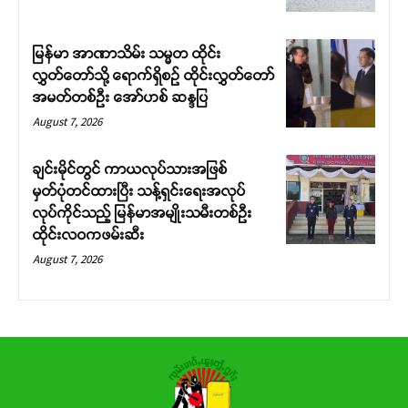
မြန်မာ အာဏာသိမ်း သမ္မတ ထိုင်း
လွှတ်တော်သို့ ရောက်ရှိစဉ် ထိုင်းလွှတ်တော်
အမတ်တစ်ဦး အော်ဟစ် ဆန္ဒပြ
August 7, 2026
ချင်းမိုင်တွင် ကာယလုပ်သားအဖြစ်
မှတ်ပုံတင်ထားပြီး သန့်ရှင်းရေးအလုပ်
လုပ်ကိုင်သည့် မြန်မာအမျိုးသမီးတစ်ဦး
ထိုင်းလဝကဖမ်းဆီး
August 7, 2026