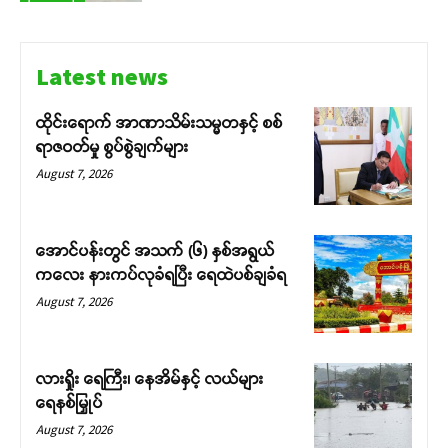
Latest news
ထိုင်းရောက် အာဏာသိမ်းသမ္မတနှင့် စစ်
ရာဇဝတ်မှု စွပ်စွဲချက်များ
August 7, 2026
အောင်ပန်းတွင် အသက် (၆) နှစ်အရွယ်
ကလေး နားကပ်လုခံရပြီး ရေထဲပစ်ချခံရ
August 7, 2026
လားရှိုး ရေကြီး၊ နေအိမ်နှင့် လယ်များ
ရေနစ်မြှုပ်
August 7, 2026