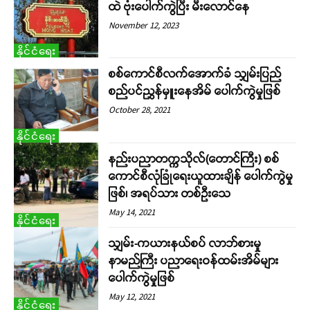
ထဲ ဗုံးပေါက်ကွဲပြီး မီးလောင်နေ
November 12, 2023
နိုင်ငံရေး
စစ်ကောင်စီလက်အောက်ခံ သျှမ်းပြည်
စည်ပင်ညွှန်မှူးနေအိမ် ပေါက်ကွဲမှုဖြစ်
October 28, 2021
နိုင်ငံရေး
နည်းပညာတက္ကသိုလ်(တောင်ကြီး) စစ်
ကောင်စီလုံခြုံရေးယူထားချိန် ပေါက်ကွဲမှု
ဖြစ်၊ အရပ်သား တစ်ဦးသေ
May 14, 2021
နိုင်ငံရေး
သျှမ်း-ကယားနယ်စပ် လာဘ်စားမှု
နာမည်ကြီး ပညာရေးဝန်ထမ်းအိမ်များ
ပေါက်ကွဲမှုဖြစ်
May 12, 2021
နိုင်ငံရေး