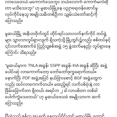
လာသေးတယ် မကောက်သေးဘူး၊ ဘယ်လောက် ကောက်မလဲဆို
တာ မသိသေးဘူး” ဟု မူဆယ်မြို့နေ ပညာရေးဝန်ဆောင်မှု
လုပ်ကိုင်နေသူ အမျိုးသမီးတစ်ဦးက သျှမ်းသံတော်ဆင့်ကို
ပြောသည်။
မူဆယ်မြို့ အနီးတဝိုက်တွင် တိုင်းရင်းသားလက်နက်ကိုင် တပ်ဖွဲ့
များ သွားလာလှုပ်ရှားလျက် ရှိသကဲ့သို့ မြို့တွင်း၌လည်း စစ်တပ်နှင့်
၎င်းလက်အောက်ခံ ပြည်သူ့စစ်အဖွဲ့ ၁၅ ဖွဲ့ထက်မနည်း လှုပ်ရှားနေ
ကြောင်း သိရသည်။
“မူဆယ်မှာက TNLA အခွန်၊ SSPP အခွန်၊ KIA အခွန် ဆိုပြီး အဖွဲ့
ပေါင်းဆုံ လာကောက်တော့ တော်တော်ဒုက္ခရောက်တယ်။
နောက်ပြီး PDF အဖွဲ့အပြင် နယ်ခြားစောင့် BGF အဖွဲ့တွေက
လည်း ထပ်လာကောက်တယ်။ မထည့်ရင် လက်ပစ်ဗုံးနဲ့ လာ
ခြိမ်းခြောက်တာ ရှိတယ်၊ အရင်က ၂ ခါ လာပစ်တာ တစ်ခါ
ပေါက်ကွဲသေးတယ်” ဟု မူဆယ်ဒေသခံ အမျိုးသားက ဆက်
ပြောသည်။
ပြီးခဲ့သည့် ဇွန်လ (၉) ရက် နေ့လယ်ပိုင်းတွင် မူဆယ်မြို့ တောင်