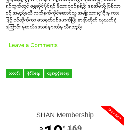
ရပ်ကွက်တွင် ရွှေဆိုင်ပိုင်ရှင် မိသားစုဝင်နှစ်ဦး နေအိမ်သို့ ပြန်လာ
စဉ် အမည်မသိ လက်နက်ကိုင်ဆောင်သူ အမျိုးသား(၄)ဦးမှ ကား
ဖြင့် ဝင်တိုက်ကာ သေနတ်ပစ်ဖောက်ပြီး ဓားပြတိုက် လုယက်ခဲ့
ကြောင်း မူဆယ်ဒေသခံများထံမှ သိရသည်။
Leave a Comments
သတင်း
နိုင်ငံရေး
လူ့အခွင့်အရေး
promotion
SHAN Membership
169
฿
฿