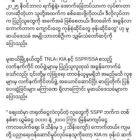
၂၀၂၅ နိုဝင်ဘာလ ရက်စွဲနဲ့။ အောက်ခြေတပ်သားက လုပ်စားတာ
လားဆိုတဲ့ဟာ သူတို့အထက်က စစ်ဆေးဖို့လိုတယ်။ ဒီလိုလုပ်တာ
က ပြည်သူတွေကို အခက်အခဲ ဖြစ်စေတယ်၊ ဒီတခေါက် အခွန်လာ
ကောက်တာက ကျောင်းတွေ ကုန်စုံဆိုင်တွေ ဖုန်းဆိုင်တွေ” ဟု မူ
ဆယ်ဒေသခံ အမျိုးသားတစ်ဦးက သျှမ်းသံတော်ဆင့်ကို
ပြောသည်။
မူဆယ်မြို့နယ်တွင် TNLA ၊ KIA နှင့် SSPP/SSA စသည့်
လက်နက်ကိုင် တပ်ဖွဲ့များမှ ပြည်သူလူထုထံ အခွန်ကောက်ခံ
သော်လည်း ၎င်းတို့မှ လုံခြုံရေး တာဝန်ယူမှုမရှိဘဲ အမည်မသိ လူစု
များမှ လက်နက်ကိုင်တပ်ဖွဲ့ အယောင်ဆောင်ပြီး ဓားပြတိုက်၊ ပြန်
ပေးဆွဲခြင်းများ မကြာခဏ ရှိလာကြောင်း မူဆယ်ဒေသခံများက
ပြောသည်။
” စျေးထဲမှာ တရုတ်ငွေလဲလုပ်တဲ့ လူတွေကို SSPP ဘက်က တစ်
နှစ်စာ ယွမ်ငွေ ၁၀၀၀ နဲ့ ၂၀၀၀ ကြား (မြန်မာကျပ်ငွေ
ကာလပေါက်ဈေး ၆ သိန်းမှ ၁၂ သိန်းကျော်) ကောက်တယ်။ ကျမ
တို့ ပညာရေးဝန်ဆောင်မှုပ်လုပ်နေသူကိုတော့ KIA က ဖုန်းပဲ ဆက်