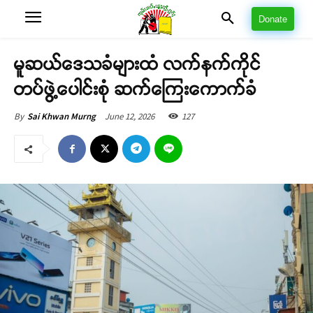
Donate
မူဆယ်ဒေသခံများထံ လက်နက်ကိုင်
တပ်ဖွဲ့ပေါင်းစုံ ဆက်ကြေးကောက်ခံ
June 12, 2026
127
By
Sai Khwan Murng