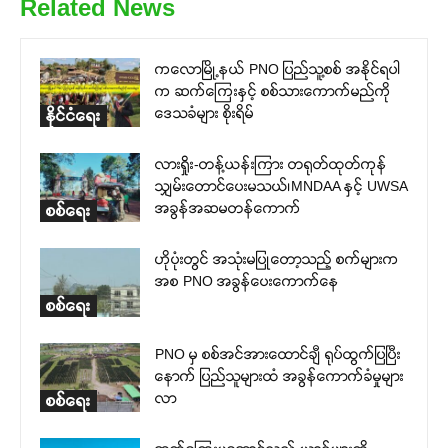
Related News
ကလောမြို့နယ် PNO ပြည်သူ့စစ် အနိုင်ရပါ
က ဆက်ကြေးနှင့် စစ်သားကောက်မည်ကို
ဒေသခံများ စိုးရိမ်
နိုင်ငံရေး
လားရှိုး-တန့်ယန်းကြား တရုတ်ထုတ်ကုန်
သျှမ်းတောင်ပေးမသယ်၊MNDAA နှင့် UWSA
အခွန်အဆမတန်ကောက်
စစ်ရေး
ဟိုပုံးတွင် အသုံးမပြုတော့သည့် စက်များက
အစ PNO အခွန်ပေးကောက်နေ
စစ်ရေး
PNO မှ စစ်အင်အားထောင်ချီ ရုပ်ထွက်ပြပြီး
နောက် ပြည်သူများထံ အခွန်ကောက်ခံမှုများ
လာ
စစ်ရေး