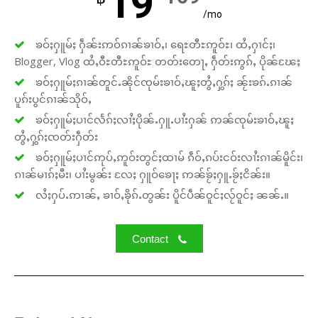
19
/mo
ၶဝ်ႈႁူမ်ႈ ႁဵၼ်းဢဝ်ၵၢၼ်ၶၢဝ်ႇ၊ ရေႊတီႊဢူဝ်ႊ၊ ထႆႇႁၢင်ႈ၊
Blogger, Vlog ထႆႇဝီႊတီႊဢူဝ်ႊ တတ်းတေႃႇ ႁဵတ်းဢွၵ်ႇ ပိုၼ်ၽႄႈ
ၶဝ်ႈႁူမ်ႈၵၢၼ်တူင်ႉၼိုင်ၸုမ်းၶၢဝ်ႇၽူႈတွႆႇႁွၵ်ႈ ၼႂ်းၶၵ်ႉၵၢၼ်
ပူၵ်းပွင်ၵၢၼ်သိုဝ်ႇ
ၶဝ်ႈႁူမ်ႈပၢင်လႅၵ်ႈလၢႆႈပိုၼ်ႉႁူႉပၢႆးႁၼ် ဢၼ်ၸုမ်းၶၢဝ်ႇၽူႈ
တွႆႇႁွၵ်ႈၸတ်းႁဵတ်း
ၶဝ်ႈႁူမ်ႈပၢင်ဢုပ်ႇဢူဝ်းတွင်ႈထၢမ် ၵဵဝ်ႇၵပ်းငဝ်းလၢႆးၵၢၼ်မိူင်း၊
ၵၢၼ်မၢၵ်ႈမီး၊ ပၢႆးမွၼ်း လႄႈ ႁူဝ်ၶေႃႈ ဢၼ်ၶႂ်ႈႁူႉၶႂ်ႈငိၼ်း။
လႆႈႁပ်ႉဢၢၼ်ႇ ၶၢဝ်ႇၶိုၵ်ႉတွၼ်း ပိူင်ပဵၼ်ဝူင်ႈလႂ်ဝူင်ႈ ၼၼ်ႉ။
Contact