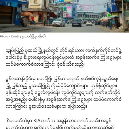
Photo - Credit ( မူဆယ်မြို့နာရီစင်)
သျှမ်းပြည် မူဆယ်မြို့နယ်တွင် တိုင်းရင်းသား လက်နက်ကိုင်တပ်ဖွဲ့
ပေါင်းစုံမှ စီးပွားရေးလုပ်ငန်းရှင်များထံ အခွန်(ဆက်ကြေးငွေ)များ
ထပ်မံကောက်ခံလာကြောင်း စုံစမ်းသိရသည်။
ဇွန်လဆန်းပိုင်းမှ စတင်ပြီး မြန်မာ-တရုတ် နယ်စပ်ကုန်သွယ်ရေး
မြို့ဖြစ်သည့် မူဆယ်မြို့ရှိ ကိုယ်ပိုင်ကျောင်းများ၊ ကုန်စုံဆိုင်များ၊
ဖုန်းဆိုင်များနှင့် ငွေလဲလုပ်ငန်း လုပ်ကိုင်သူများကို လက်နက်ကိုင်
အဖွဲ့အစည်း ပေါင်းစုံမှ အခွန်(ဆက်ကြေးငွေ)များ ထပ်မံကောက်ခံ
လာကြောင်း မူဆယ်ဒေသခံများက ပြောသည်။
“ဒီတပတ်ထဲမှာ KIA ဘက်က အခွန်လာကောက်တယ်။ အခွန်
စာရွက်ထဲမှာက ရက်ကျော်နေပြီ၊ လက်မှတ်ထိုးထားတာဆိုရင်