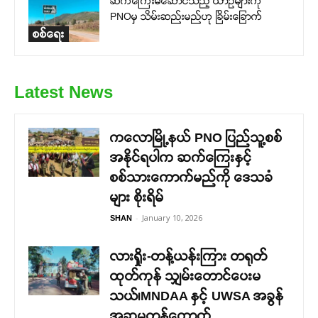
ဆက်ကြေးမဆောင်သည့် ယာဉ်များကို
PNOမှ သိမ်းဆည်းမည်ဟု ခြိမ်းခြောက်
စစ်ရေး
Latest News
ကလောမြို့နယ် PNO ပြည်သူ့စစ်
အနိုင်ရပါက ဆက်ကြေးနှင့်
စစ်သားကောက်မည်ကို ဒေသခံ
များ စိုးရိမ်
-
January 10, 2026
SHAN
လားရှိုး-တန့်ယန်းကြား တရုတ်
ထုတ်ကုန် သျှမ်းတောင်ပေးမ
သယ်၊MNDAA နှင့် UWSA အခွန်
အဆမတန်ကောက်