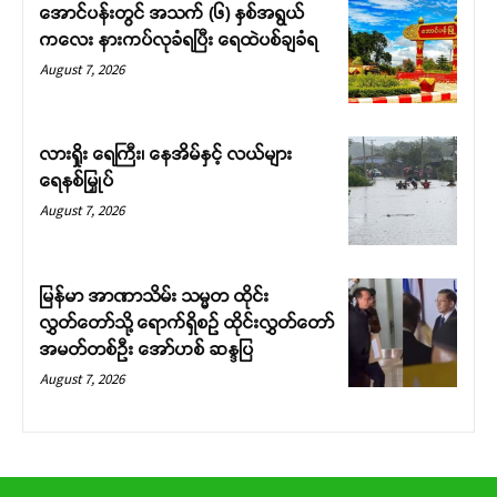
အောင်ပန်းတွင် အသက် (၆) နှစ်အရွယ်
ကလေး နားကပ်လုခံရပြီး ရေထဲပစ်ချခံရ
August 7, 2026
လားရှိုး ရေကြီး၊ နေအိမ်နှင့် လယ်များ
ရေနစ်မြှုပ်
August 7, 2026
မြန်မာ အာဏာသိမ်း သမ္မတ ထိုင်း
လွှတ်တော်သို့ ရောက်ရှိစဉ် ထိုင်းလွှတ်တော်
အမတ်တစ်ဦး အော်ဟစ် ဆန္ဒပြ
August 7, 2026