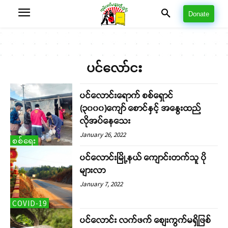
Donate
ပင်လော်ငး
ပင်လောင်းရောက် စစ်ရှောင်
(၃၀၀၀)ကျော် စောင်နှင့် အနွေးထည်
လိုအပ်နေသေး
January 26, 2022
စစ်ရေး
ပင်လောင်းမြို့နယ် ကျောင်းတက်သူ ပို
များလာ
January 7, 2022
COVID-19
ပင်လောင်း လက်ဖက် စျေးကွက်မရှိဖြစ်