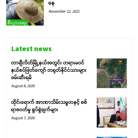
နေ
November 12, 2021
စီးပွားရေး
Latest news
တာချီလိတ်မြို့နယ်အတွင်း တရားမဝင်
နယ်စပ်ဖြတ်ကျော် တရုတ်နိုင်ငံသားများ
ဖမ်းဆီးရမိ
August 8, 2026
ထိုင်းရောက် အာဏာသိမ်းသမ္မတနှင့် စစ်
ရာဇဝတ်မှု စွပ်စွဲချက်များ
August 7, 2026