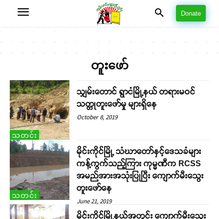
Donate
တူးဖော်
သျှမ်းတောင် ရွာငံမြို့နယ် တရားမဝင်
သတ္တုတူးဖော်မှု များရှိနေ
October 8, 2019
သတင်း
မိုင်းကိုင်မြို့ သံဃာတော်နှင့်ဒေသခံများ
ကန့်ကွက်သည့်ကြား ကုမ္မဏီက RCSS
အမည်အားအသုံးပြုပြီး ကျောက်မီးသွေး
တူးဖော်နေ
သတင်း
June 21, 2019
မိုင်းကိုင်မြို့နယ်အတွင်း ကျောက်မီးသွေး