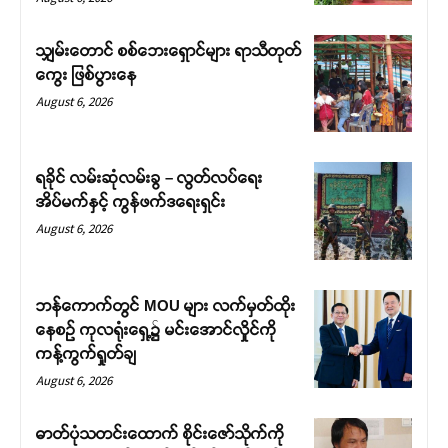
သျှမ်းတောင် စစ်ဘေးရှောင်များ ရာသီတုတ်
ကွေး ဖြစ်ပွားနေ
August 6, 2026
ရခိုင် လမ်းဆုံလမ်းခွ – လွတ်လပ်ရေး
အိပ်မက်နှင့် ကွန်ဖက်ဒရေးရှင်း
August 6, 2026
ဘန်ကောက်တွင် MOU များ လက်မှတ်ထိုး
နေစဉ် ကုလရုံးရှေ့၌ မင်းအောင်လှိုင်ကို
ကန့်ကွက်ရှုတ်ချ
August 6, 2026
ဓာတ်ပုံသတင်းထောက် စိုင်းဇော်သိုက်ကို