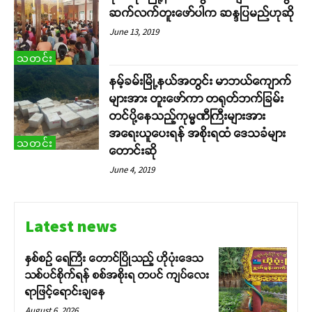
ဆက်လက်တူးဖော်ပါက ဆန္ဒပြမည်ဟုဆို
June 13, 2019
သတင်း
နမ့်ခမ်းမြို့နယ်အတွင်း မာဘယ်ကျောက်
များအား တူးဖော်ကာ တရုတ်ဘက်ခြမ်း
တင်ပို့နေသည့်ကုမ္မဏီကြီးများအား
အရေးယူပေးရန် အစိုးရထံ ဒေသခံများ
သတင်း
တောင်းဆို
June 4, 2019
Latest news
နှစ်စဉ် ရေကြီး တောင်ပြိုသည့် ဟိုပုံးဒေသ
သစ်ပင်စိုက်ရန် စစ်အစိုးရ တပင် ကျပ်လေး
ရာဖြင့်ရောင်းချနေ
August 6, 2026