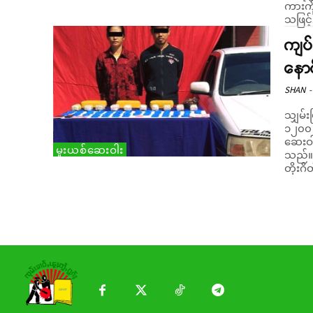
ကားကို
သဖြင့်.
ကျပ်
နောင
SHAN
-
သျှမ်း
၁၂၀၀ က
ဆေးဝါ
မူးယစ်ဆေးဝါး
သည်။ နောင်ချိုမြို့ အဝင် မူဆယ်-မန္တလေးကားလမ်းပေါ်ရှိ အိုရီ
တိုးဂိ