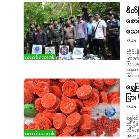
စိတ်
စောင
သေဆ
SHAN
-
ထိုင်းနိုင်ငံ ချင်း
မူးယစ်ဆေးဝါး
ခြားစ
သယ်ဆေ
မြန်မ
ရွှ
ပြား
SHAN
-
ရွှေတြိ
သို့ ပ
သိမ်းဆည်းရ
မူးယစ်ဆေးဝါး
အယုဒ္ဓ