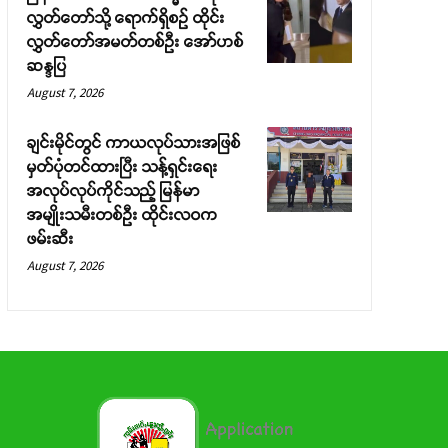
လွှတ်တော်သို့ ရောက်ရှိစဉ် ထိုင်း
လွှတ်တော်အမတ်တစ်ဦး အော်ဟစ်
ဆန္ဒပြ
August 7, 2026
ချင်းမိုင်တွင် ကာယလုပ်သားအဖြစ်
မှတ်ပုံတင်ထားပြီး သန့်ရှင်းရေး
အလုပ်လုပ်ကိုင်သည့် မြန်မာ
အမျိုးသမီးတစ်ဦး ထိုင်းလဝက
ဖမ်းဆီး
August 7, 2026