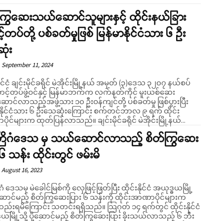
ကြွဆေးသယ်ဆောင်သူများနှင့် ထိုင်းနယ်ခြား
့်တပ်တို့ ပစ်ခတ်မှုဖြစ် မြန်မာနိုင်ငံသား ၆ ဦး
ုံး
September 11, 2024
မိုင်ခရိုင် မဲအိုင်းမြို့နယ် အမှတ် (၃)ဒေသ ၃၂၀၇ နယ်စပ်
ောင့်တပ်ဖွဲ့ဝင်နှင့် မြန်မာဘက်က လက်နတ်ကိုင် မူးယစ်ဆေး
ာင်လာသည့်အဖွဲ့သား ၁၀ ဦးဝန်ကျင်တို့ ပစ်ခတ်မှု ဖြစ်ပွားပြီး
ာနိုင်ငံသား ၆ ဦးသေဆုံးကြောင်း စက်တင်ဘာလ ၉ ရက် ထိုင်း
အာဏာပိုင်များက ထုတ်ပြန်လာသည်။ ချင်းမိုင်ခရိုင် မဲအိုင်းမြို့နယ်...
ေတြိဂံဒေသ မှ သယ်ဆောင်လာသည့် စိတ်ကြွဆေး
 ၆ သန်း ထိုင်းတွင် ဖမ်းမိ
August 16, 2023
ဂံ ဒေသမှ မဲခေါင်မြစ်ကို လှေဖြင့်ဖြတ်ပြီး ထိုင်းနိုင်ငံ ​အယုဒ္ဓယမြို့
ို့ဆောင်မည့် စိတ်ကြွဆေးပြား ၆ သန်းကို ထိုင်းအာဏာပိုင်များက
မိကြောင်း သတင်းရရှိသည်။ သြဂုတ် ၁၄ ရက်တွင် ထိုင်းနိုင်ငံ
ယမြို့သို့ ပို့ဆောင်မည့် စိတ်ကြွဆေးပြား ခိုးသယ်လာသည့် ၆ ဘီး