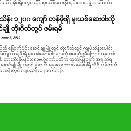
ဖယာအိုခရိုင်တွင် ထိုင်းမူးယစ်ဆေးနှိမ်နင်းရေးအဖွဲ့က မသင်္ကာ
..
သိန်း ၁၂၀၀ ကျော် တန်ဖိုးရှိ မူးယစ်ဆေးဝါးကို
်ချို တိုးဂိတ်တွင် ဖမ်းရမိ
June 3, 2019
ပြည် မြောက်ပိုင်း နောင်ချိုမြို့တွင် တိုးဂိတ်တွင် ကျပ်သိန်းပေါင်း
ျော် တန်ဖိုးရှိ မူးယစ်ဆေးဝါး များကို ဖမ်းဆီရမိကြောင်း မူးယစ်
း တားဆီးနှိမ်နင်းရေးဗဟိုကော်မတီက ထုတ်ပြန်ချက် အရ သိရ
ယမ်တယ်
တ် အနီးတွင် ကျပ်သိန်း ၁၂၀၀ ကျော်...