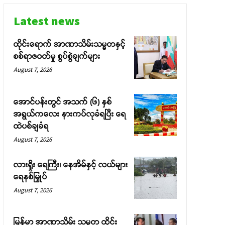
Latest news
ထိုင်းရောက် အာဏာသိမ်းသမ္မတနှင့်
စစ်ရာဇဝတ်မှု စွပ်စွဲချက်များ
August 7, 2026
အောင်ပန်းတွင် အသက် (၆) နှစ်
အရွယ်ကလေး နားကပ်လုခံရပြီး ရေ
ထဲပစ်ချခံရ
August 7, 2026
လားရှိုး ရေကြီး၊ နေအိမ်နှင့် လယ်များ
ရေနစ်မြှုပ်
August 7, 2026
မြန်မာ အာဏာသိမ်း သမ္မတ ထိုင်း