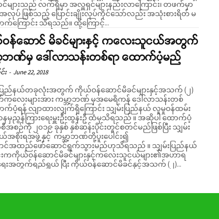
ောင်များသည် လက်ရှိမှာ အလှူရှင်များနည်းလာကြောင်း၊ တဖက်မှာ
းအလုပ် ဖြစ်သည့် ပြောင်းချိုးလုပ်ကိုင်သော်လည်း အသုံးစားရိတ် မ
လုံလောက်ကြောင်း သိရသည်။ ထို့ကြောင့်...
ယ်ဝန်ဆောင် မိခင်များနှင့် ကလေးသူငယ်အတွက်
ဘာ့ဘဏ်မှ ဒေါ်လာသန်းတစ်ရာ ထောက်ပံ့မည်
င်း
-
June 22, 2018
းပြည်နယ်တခုလုံးအတွက် ကိုယ်ဝန်ဆောင်မိခင်များနှင့်အသက် (၂)
်ကလေးများအား ကမ္ဘာ့ဘဏ် မှအမေရိကန် ဒေါ်လာသန်းတစ်
က်ပံ့ရန် လျာထားလျှက်ရှိကြောင်း သျှမ်းပြည်နယ် လူမှုဝန်ထမ်း
နမှညွန်ကြားရေးမှူးဦးထွန်းဦ ထံမှသိရသည် ။ အဆိုပါ ထောက်ပံ့
ီအစဉ်ကို ၂၀၁၉ ခုနှစ် နှစ်ဆန်းပိုင်းတွင်စတင်မည်ဖြစ်ပြီး သျှမ်း
်အစိုးရအဖွဲ့ နှင့် ကမ္ဘာ့ဘဏ်တို့ပူးပေါင်း၍
အထည်ဖော်ဆောင်ရွက်သွားမည်ဟုသိရသည် ။ သျှမ်းပြည်နယ်
းကကိုယ်ဝန်ဆောင်မိခင်များနှင့်ကလေးသူငယ်များ၏အဟာရ
ိုးရေးအတွက်ရည်ရွယ် ပြီး ကိုယ်ဝန်ဆောင်မိခင်နှင့်အသက် (၂)...