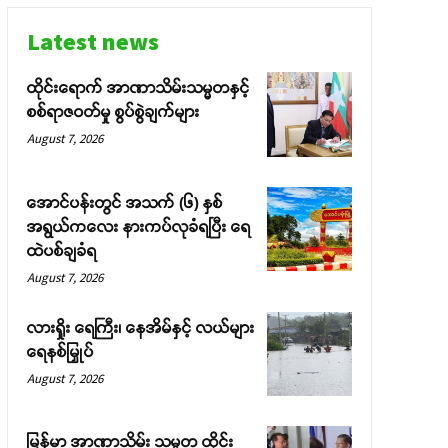
Latest news
ထိုင်းရောက် အာဏာသိမ်းသမ္မတနှင့်
စစ်ရာဇဝတ်မှု စွပ်စွဲချက်များ
August 7, 2026
အောင်ပန်းတွင် အသက် (၆) နှစ်
အရွယ်ကလေး နားကပ်လုခံရပြီး ရေ
ထဲပစ်ချခံရ
August 7, 2026
လားရှိုး ရေကြီး၊ နေအိမ်နှင့် လယ်များ
ရေနစ်မြှုပ်
August 7, 2026
မြန်မာ အာဏာသိမ်း သမ္မတ ထိုင်း