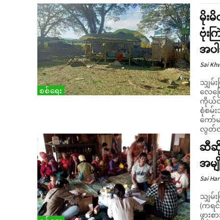
မိုး
ဗုံး
အပါ
Sai Kh
သျှမ်း
စစ်ရေး
လေကြော
ကိုယ်
စုံစမ်းသိရသည်။ ဒီဇင်ဘ
ကော်မရ
လွတ်လ
ဆီဆိ
အမျိ
Sai Har
သျှမ်း
(ကရင်န
ဖွားစားရ