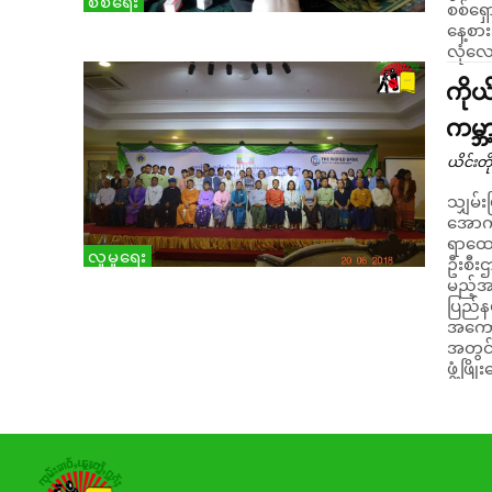
စစ်ရေး
စစ်ရှ
နေ့စာ
ကို
ကမ္
ယိင်းတို
သျှမ်
အောက
ရာထော
လူမှုရေး
ဦးစီးဌာ
မည့်အစ
ပြည်နယ
အကောင်
အတွင်
ဖွံ့ဖြ