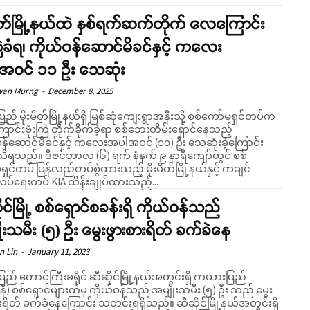
မိတ်မြို့နယ်ထဲ နှစ်ရက်ဆက်တိုက် လေကြောင်း
ကြဲခံရ၊ ကိုယ်ဝန်ဆောင်မိခင်နှင့် ကလေး
အဝင် ၁၁ ဦး သေဆုံး
wan Murng
-
December 8, 2025
ပြည် မိုးမိတ်မြို့နယ်ရှိ မြစ်ဆုံကျေးရွာအနီးသို့ စစ်ကော်မရှင်တပ်က
င်းဗုံးကြဲ တိုက်ခိုက်ခဲ့ရာ စစ်ဘေးတိမ်းရှောင်နေသည့်
ဝန်ဆောင်မိခင်နှင့် ကလေးအပါအဝင် (၁၁) ဦး သေဆုံးခဲ့ကြောင်း
ာလ (၆) ရက် နံနက် ၉ နာရီကျော်တွင် စစ်
ှင်တပ် ပြန်လည်တပ်စွဲထားသည့် မိုးမိတ်မြို့နယ်နှင့် ကချင်
ပ်ရေးတပ် KIA ထိန်းချုပ်ထားသည့်...
ုင်မြို့ စစ်ရှောင်စခန်းရှိ ကိုယ်ဝန်သည်
ုးသမီး (၅) ဦး မွေးဖွားစားရိတ် ခက်ခဲနေ
n Lin
-
January 11, 2023
ပြည် တောင်ကြီးခရိုင် ဆီဆိုင်မြို့နယ်အတွင်းရှိ ကယားပြည်
ီ) စစ်ရှောင်များထဲမှ ကိုယ်ဝန်သည် အမျိုးသမီး (၅) ဦး သည် မွေး
ိတ် ခက်ခဲနေကြောင်း သတင်းရရှိသည်။ ဆီဆိုင်မြို့နယ်အတွင်းရှိ