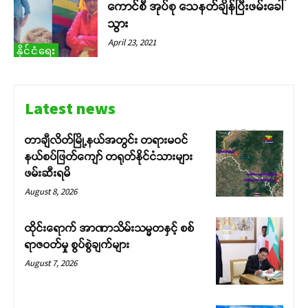
ကောင်စီ အုပ်စု သေနတ်ချိန်ပြီးဖမ်းခေါ်
သွား
April 23, 2021
နိုင်ငံရေး
Latest news
တာချီလိတ်မြို့နယ်အတွင်း တရားမဝင်
နယ်စပ်ဖြတ်ကျော် တရုတ်နိုင်ငံသားများ
ဖမ်းဆီးရမိ
August 8, 2026
ထိုင်းရောက် အာဏာသိမ်းသမ္မတနှင့် စစ်
ရာဇဝတ်မှု စွပ်စွဲချက်များ
August 7, 2026