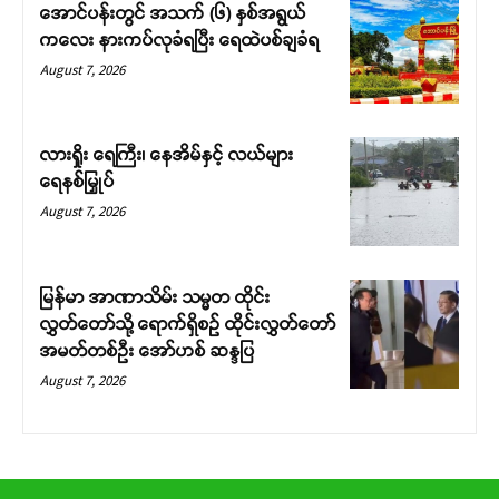
အောင်ပန်းတွင် အသက် (၆) နှစ်အရွယ်
ကလေး နားကပ်လုခံရပြီး ရေထဲပစ်ချခံရ
August 7, 2026
လားရှိုး ရေကြီး၊ နေအိမ်နှင့် လယ်များ
ရေနစ်မြှုပ်
August 7, 2026
မြန်မာ အာဏာသိမ်း သမ္မတ ထိုင်း
လွှတ်တော်သို့ ရောက်ရှိစဉ် ထိုင်းလွှတ်တော်
အမတ်တစ်ဦး အော်ဟစ် ဆန္ဒပြ
August 7, 2026