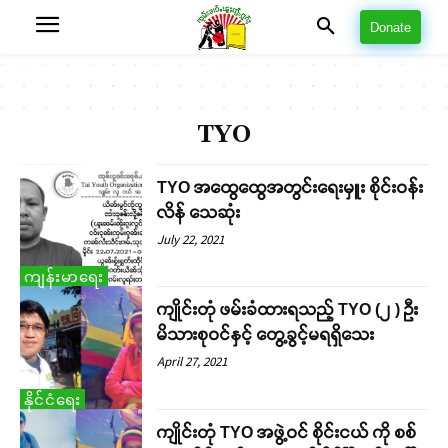
Donate
TYO
TYO အထွေထွေအတွင်းရေးမှူး စိုင်းဝန်း
လိန် သေဆုံး
July 22, 2021
ကျန်းမာရေး
ကျိုင်းတုံ ဖမ်းခံထားရသည့် TYO (၂ ) ဦး
မိသားစုဝင်နှင့် တွေ့ခွင့်မရရှိသေး
April 27, 2021
နိုင်ငံရေး
ကျိုင်းတုံ TYO အဖွဲ့ဝင် စိုင်းငယ် ကို စစ်