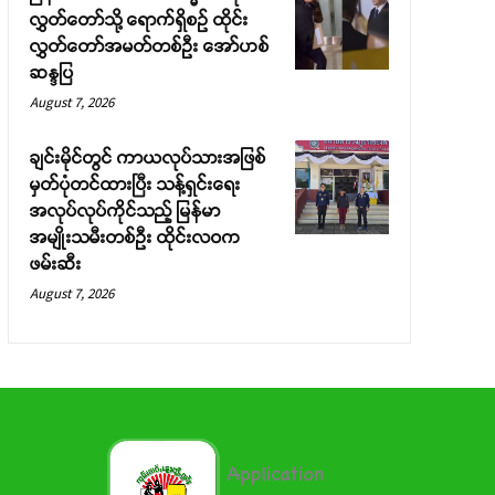
လွှတ်တော်သို့ ရောက်ရှိစဉ် ထိုင်း
လွှတ်တော်အမတ်တစ်ဦး အော်ဟစ်
ဆန္ဒပြ
August 7, 2026
ချင်းမိုင်တွင် ကာယလုပ်သားအဖြစ်
မှတ်ပုံတင်ထားပြီး သန့်ရှင်းရေး
အလုပ်လုပ်ကိုင်သည့် မြန်မာ
အမျိုးသမီးတစ်ဦး ထိုင်းလဝက
ဖမ်းဆီး
August 7, 2026