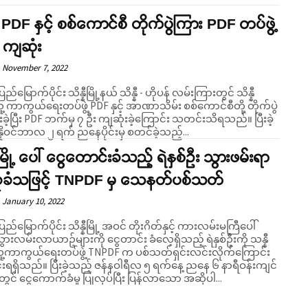
နီ PDF နှင့် စစ်ကောင်စီ တိုက်ပွဲကြား PDF တပ်ဖွဲ့
 ကျဆုံး
November 7, 2022
ြည်မြောက်ပိုင်း သိန္နီမြို့နယ် သိန္နီ - ဟိုပန် လမ်းကြားတွင် သိန္နီ
့ ကာကွယ်ရေးတပ်ဖွဲ့ PDF နှင့် အာဏာသိမ်း စစ်ကောင်စီတို့ တိုက်ပွဲ
ားခဲ့ပြီး PDF ဘက်မှ ၇ ဦး ကျဆုံးခဲ့ကြောင်း သတင်းသိရသည်။ ပြီးခဲ့
ိုဝင်ဘာလ ၂ ရက် ညနေပိုင်းမှ စတင်ခဲ့သည့်...
နီမြို့ ပေါ် ငွေတောင်းခံသည့် ရဲနှစ်ဦး သွားဖမ်းရာ
်ခုခံသဖြင့် TNPDF မှ သေနတ်ပစ်သတ်
January 10, 2022
ပြည်မြောက်ပိုင်း သိန္နီမြို့ အဝင် တိုးဂိတ်နှင့် ကားလမ်းမကြီပေါ်
ားလမ်းလာယာဥ်များကို ငွေတာင်း ခံလေ့ရှိသည့် ရဲနှစ်ဦးကို သန္နီ
ူ့ကာကွယ်ရေးတပ်ဖွဲ့ TNPDF က ပစ်သတ်ရှင်းလင်းလိုက်ကြောင်း
ည့် ဇန်နဝါရီလ ၅ ရက်နေ့ ညနေ ၆ နာရီဝန်းကျင်
တွင် ငွေကောက်ခံမှု ပြုလုပ်ပြီး ပြန်လာသော အဆိုပါ...