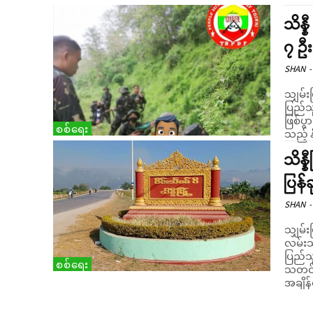
သိန္
၇ ဦး
SHAN
-
သျှမ်းပ
ပြည်သူ
ဖြစ်ပွ
စစ်ရေး
သည့် န
သိန္
ပြန
SHAN
-
သျှမ်း
လမ်းသွ
ပြည်သ
စစ်ရေး
သတင်းရရှိသည်။ ပြီးခဲ့သ
အချိန်