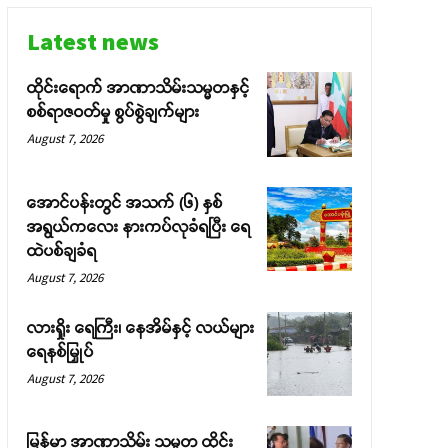
Latest news
ထိုင်းရောက် အာဏာသိမ်းသမ္မတနှင့်
စစ်ရာဇဝတ်မှု စွပ်စွဲချက်များ
August 7, 2026
အောင်ပန်းတွင် အသက် (၆) နှစ်
အရွယ်ကလေး နားကပ်လုခံရပြီး ရေ
ထဲပစ်ချခံရ
August 7, 2026
လားရှိုး ရေကြီး၊ နေအိမ်နှင့် လယ်များ
ရေနစ်မြှုပ်
August 7, 2026
မြန်မာ အာဏာသိမ်း သမ္မတ ထိုင်း