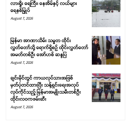
လားရှိုး ရေကြီး၊ နေအိမ်နှင့် လယ်များ
ရေနစ်မြှုပ်
August 7, 2026
မြန်မာ အာဏာသိမ်း သမ္မတ ထိုင်း
လွှတ်တော်သို့ ရောက်ရှိစဉ် ထိုင်းလွှတ်တော်
အမတ်တစ်ဦး အော်ဟစ် ဆန္ဒပြ
August 7, 2026
ချင်းမိုင်တွင် ကာယလုပ်သားအဖြစ်
မှတ်ပုံတင်ထားပြီး သန့်ရှင်းရေးအလုပ်
လုပ်ကိုင်သည့် မြန်မာအမျိုးသမီးတစ်ဦး
ထိုင်းလဝကဖမ်းဆီး
August 7, 2026