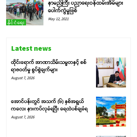
နာမည်ကြီး ပညာရေးဝန်ထမ်းအိမ်များ
ပေါက်ကွဲမှုဖြစ်
May 12, 2021
နိုင်ငံရေး
Latest news
ထိုင်းရောက် အာဏာသိမ်းသမ္မတနှင့် စစ်
ရာဇဝတ်မှု စွပ်စွဲချက်များ
August 7, 2026
အောင်ပန်းတွင် အသက် (၆) နှစ်အရွယ်
ကလေး နားကပ်လုခံရပြီး ရေထဲပစ်ချခံရ
August 7, 2026