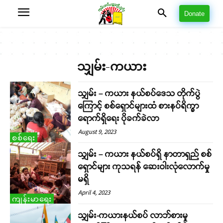
Donate
သျှမ်း-ကယား
သျှမ်း – ကယား နယ်စပ်ဒေသ တိုက်ပွဲ
ကြောင့် စစ်ရှောင်များထံ စားနပ်ရိက္ခာ
ရောက်ရှိရေး ပိုခက်ခဲလာ
August 9, 2023
စစ်ရေး
သျှမ်း – ကယား နယ်စပ်ရှိ နာတာရှည် စစ်
ရှောင်များ ကုသရန် ဆေးဝါးလုံလောက်မှု
မရှိ
April 4, 2023
ကျန်းမာရေး
သျှမ်း-ကယားနယ်စပ် လာဘ်စားမှု