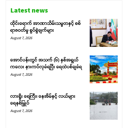
Latest news
ထိုင်းရောက် အာဏာသိမ်းသမ္မတနှင့် စစ်
ရာဇဝတ်မှု စွပ်စွဲချက်များ
August 7, 2026
အောင်ပန်းတွင် အသက် (၆) နှစ်အရွယ်
ကလေး နားကပ်လုခံရပြီး ရေထဲပစ်ချခံရ
August 7, 2026
လားရှိုး ရေကြီး၊ နေအိမ်နှင့် လယ်များ
ရေနစ်မြှုပ်
August 7, 2026