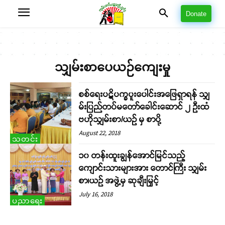
Donate
သျှမ်းစာပေယဉ်ကျေးမှု
စစ်ရေးပဋိပက္ခပူးပေါင်းအဖြေရှာရန် သျှ
မ်းပြည်တပ်မတော်ခေါင်းဆောင် ၂ ဦးထံ
ဗဟိုသျှမ်းစာ/ယဉ် မှ စာပို့
August 22, 2018
သတင်း
၁၀ တန်းထူးချွန်အောင်မြင်သည့်
ကျောင်းသားများအား တောင်ကြီး သျှမ်း
စာ၊ယဉ် အဖွဲ့မှ ဆုချီးမြှင့်
July 16, 2018
ပညာရေး