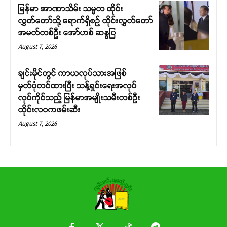
မြန်မာ အာဏာသိမ်း သမ္မတ ထိုင်း
လွှတ်တော်သို့ ရောက်ရှိစဉ် ထိုင်းလွှတ်တော်
အမတ်တစ်ဦး အော်ဟစ် ဆန္ဒပြ
August 7, 2026
ချင်းမိုင်တွင် ကာယလုပ်သားအဖြစ်
မှတ်ပုံတင်ထားပြီး သန့်ရှင်းရေးအလုပ်
လုပ်ကိုင်သည့် မြန်မာအမျိုးသမီးတစ်ဦး
ထိုင်းလဝကဖမ်းဆီး
August 7, 2026