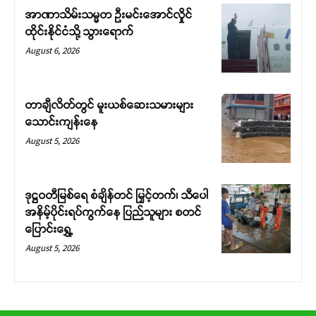
အာဏာသိမ်းသမ္မတ ဦးမင်းအောင်လှိုင်
ထိုင်းနိုင်ငံသို့ သွားရောက်
August 6, 2026
တာချီလိတ်တွင် မူးယစ်ဆေးသမားများ
သောင်းကျန်းနေ
August 5, 2026
ဒုဋ္ဌဝတီမြစ်ရေ စံချိန်တင် မြှင့်တက်၊ သီပေါ
အနိမ့်ပိုင်းရပ်ကွက်နေ ပြည်သူများ စတင်
ပြောင်းရွှေ့
August 5, 2026