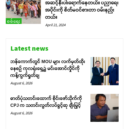
အဆင့်နီးပါးရောက်နေတယ်။ ပညာရေး
အပိုင်းကို စိတ်မဝင်စားတာ ဝမ်းနည်း
တယ်။
စစ်ရေး
April 21, 2024
Latest news
ဘန်ကောက်တွင် MOU များ လက်မှတ်ထိုး
နေစဉ် ကုလရုံးရှေ့၌ မင်းအောင်လှိုင်ကို
ကန့်ကွက်ရှုတ်ချ
August 6, 2026
ဓာတ်ပုံသတင်းထောက် စိုင်းဇော်သိုက်ကို
CPJ က သတင်းလွတ်လပ်ခွင့်ဆု ချီးမြှင့်
August 6, 2026