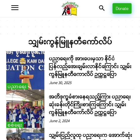
Donate
သျှမ်းကွန်မြူနတီကော်လိပ်
ပညာရေးကို အားပေးမှသာ နိုင်ငံ
ပြန်လည်အေးချမ်းလာနိုင်ကြောင်း သျှမ်း
ကွန်မြူနတီကောလိပ် ဥက္ကဋ္ဌပြော
June 30, 2025
ပညာရေး
အတိဒုက္ခခံစားနေရသည့်ကြား ပညာရေး
ဆုံးခန်းတိုင်ကြိုးစားကြကြောင်း သျှမ်း
ကွန်မြူနတီကော်လိပ် ဥက္ကဋ္ဌပြော
June 2, 2024
စစ်ရေး
သျှမ်းပြည်လူထု ပညာရေးက အောက်ဆုံး