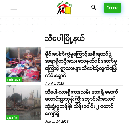
Donate
သီပေါမြို့နယ်
မိုင်းပေါက်ကွဲမှုကြောင့်အစိုးရတပ်ဖွဲ့
အရာရှိတဦးသေ၊ သေနတ်ပစ်ဖောက်မှု
ကြောင့် ရွာသားများသီပေါသို့ထွက်ပြေး
တိမ်းရှောင်
စစ်ရေး
April 4, 2018
သီပေါ-လားရှိုးကားလမ်း ဘေးရှိ မောက်
တောင်းရွာဘုန်းကြီးကျောင်းမီးလောင်
ဆုံးရှုံးမှုတန်ဖိုး သိန်းပေါင်း ၂ ထောင်
ကျော်ရှိ
မှုခင်း
March 14, 2018