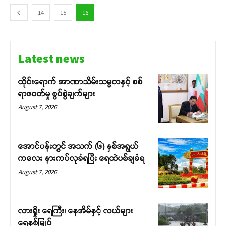
14
15
16
Latest news
ထိုင်းရောက် အာဏာသိမ်းသမ္မတနှင့် စစ်
ရာဇဝတ်မှု စွပ်စွဲချက်များ
August 7, 2026
အောင်ပန်းတွင် အသက် (၆) နှစ်အရွယ်
ကလေး နားကပ်လုခံရပြီး ရေထဲပစ်ချခံရ
August 7, 2026
လားရှိုး ရေကြီး၊ နေအိမ်နှင့် လယ်များ
ရေနစ်မြှုပ်