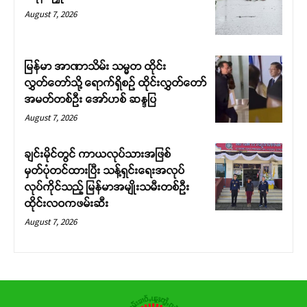
August 7, 2026
မြန်မာ အာဏာသိမ်း သမ္မတ ထိုင်း
လွှတ်တော်သို့ ရောက်ရှိစဉ် ထိုင်းလွှတ်တော်
အမတ်တစ်ဦး အော်ဟစ် ဆန္ဒပြ
August 7, 2026
ချင်းမိုင်တွင် ကာယလုပ်သားအဖြစ်
မှတ်ပုံတင်ထားပြီး သန့်ရှင်းရေးအလုပ်
လုပ်ကိုင်သည့် မြန်မာအမျိုးသမီးတစ်ဦး
ထိုင်းလဝကဖမ်းဆီး
August 7, 2026