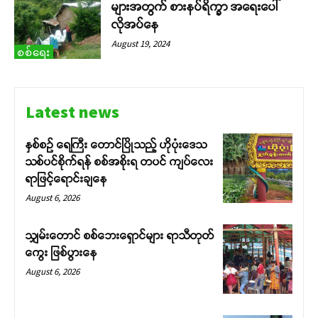
များအတွက် စားနပ်ရိက္ခာ အရေးပေါ်
လိုအပ်နေ
August 19, 2024
စစ်ရေး
Latest news
နှစ်စဉ် ရေကြီး တောင်ပြိုသည့် ဟိုပုံးဒေသ
သစ်ပင်စိုက်ရန် စစ်အစိုးရ တပင် ကျပ်လေး
ရာဖြင့်ရောင်းချနေ
August 6, 2026
သျှမ်းတောင် စစ်ဘေးရှောင်များ ရာသီတုတ်
ကွေး ဖြစ်ပွားနေ
August 6, 2026