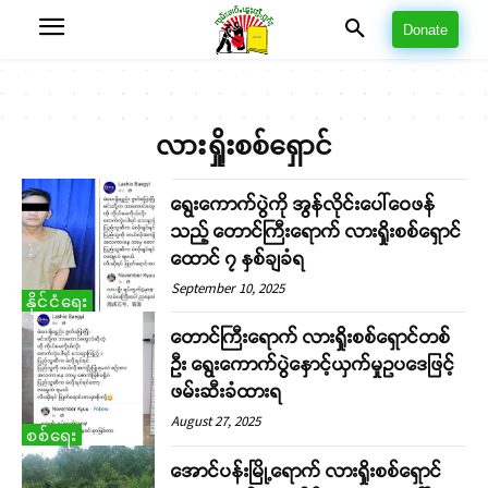
Donate
လားရှိုးစစ်ရှောင်
ရွေးကောက်ပွဲကို အွန်လိုင်းပေါ်ဝေဖန်
သည့် တောင်ကြီးရောက် လားရှိုးစစ်ရှောင်
ထောင် ၇ နှစ်ချခံရ
September 10, 2025
နိုင်ငံရေး
တောင်ကြီးရောက် လားရှိုးစစ်ရှောင်တစ်
ဦး ရွေးကောက်ပွဲနှောင့်ယှက်မှုဥပဒေဖြင့်
ဖမ်းဆီးခံထားရ
August 27, 2025
စစ်ရေး
အောင်ပန်းမြို့ရောက် လားရှိုးစစ်ရှောင်