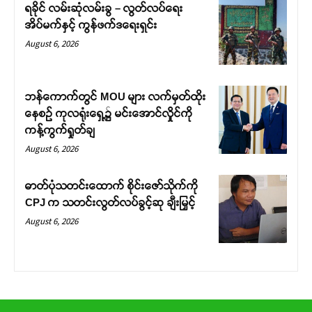
ရခိုင် လမ်းဆုံလမ်းခွ – လွတ်လပ်ရေး
အိပ်မက်နှင့် ကွန်ဖက်ဒရေးရှင်း
August 6, 2026
ဘန်ကောက်တွင် MOU များ လက်မှတ်ထိုး
နေစဉ် ကုလရုံးရှေ့၌ မင်းအောင်လှိုင်ကို
ကန့်ကွက်ရှုတ်ချ
August 6, 2026
ဓာတ်ပုံသတင်းထောက် စိုင်းဇော်သိုက်ကို
CPJ က သတင်းလွတ်လပ်ခွင့်ဆု ချီးမြှင့်
August 6, 2026