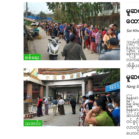
မူဆ
ထောင
Sai Kh
သျှမ်
ပြည်သ
ကြောင်း စုံစမ်း
စစ်ရေး
လက်အေ
အိန္ဒိယ
မူဆယ
Nang 
မြန်မ
မြို့ခ
မြန်မာ
ဆယ်မြ
ဝင်ခွင့်
သတင်း
လာတဲ့
ပေးဝင