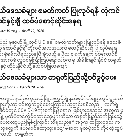
ယ်ဒေသခံများ စမတ်ကတ် ပြုလုပ်ရန် တုံကင်
်နှင့်ချီ ထပ်မံစောင့်ဆိုင်းနေရ
wan Murng
-
April 22, 2024
းပြည် မူဆယ်မြို့တွင် UID ခေါ် စမတ်ကတ်များ ပြုလုပ်ရန် ဒေသခံ
ူ ထောင်နှင့်ချီ တုံကင်အလုအယက် စောင့်ဆိုင်း၍ ပြုလုပ်နေရ
သိရသည်။ ပြီးခဲ့သည့် ဧပြီလ ၄ ရက်နေ့က စစ်ကောင်စီ
ာက်ခံ လူဝင်မှုကြီးကြပ်ရေး လဝက မှ အိမ်နီးချင်းနိုင်ငံ တရုတ်၊
နှင့် ထိုင်းနိုင်ငံသို့ နယ်စပ်ဖြတ်ကျော်...
်ဒေသခံများသာ တရုတ်ပြည်သို့ဝင်ခွင့်ပေး
Seng Nom
-
March 29, 2020
ာ-တရုတ်နယ်စပ် မူဆယ်မြို့အတွင်းရှိ နယ်စပ်ဂိတ်များတွင် မူဆယ်
ံများကိုသာ ဝင်၊ထွက်ခွင့်ပေးကြောင်း သတင်းရရှိသည်။ လက်ရှိ
နိုင်ငံတွင် COVID-19 ကူးစက်မြန်ရောဂါဖြစ်ပွားနေသည့် အတွက် မူ
ို့ မှတ်ပုံတင်ကိုင်ဆောင်သူများကိုသာ တရုတ်ပြည်ဘက်ခြမ်းသို့
ပေးတော့မည်ဖြစ်ကြောင်း သိရသည်။ “ အခုက တခြားဒေသ က
သူတွေကို ပေးမဝင်တော့ဘူး။ ၁၃/ မဆတ မှတ်ပုံတင် ကိုင်တဲ့သူပဲ
်တယ်။ တရုတ်က...