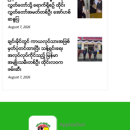
လွှတ်တော်သို့ ရောက်ရှိစဉ် ထိုင်း
လွှတ်တော်အမတ်တစ်ဦး အော်ဟစ်
ဆန္ဒပြ
August 7, 2026
ချင်းမိုင်တွင် ကာယလုပ်သားအဖြစ်
မှတ်ပုံတင်ထားပြီး သန့်ရှင်းရေး
အလုပ်လုပ်ကိုင်သည့် မြန်မာ
အမျိုးသမီးတစ်ဦး ထိုင်းလဝက
ဖမ်းဆီး
August 7, 2026