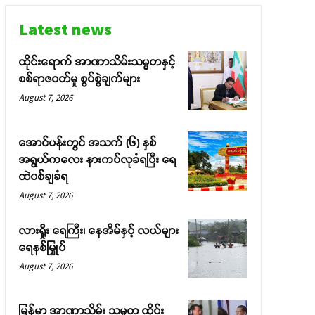
Latest news
ထိုင်းရောက် အာဏာသိမ်းသမ္မတနှင့်
စစ်ရာဇဝတ်မှု စွပ်စွဲချက်များ
August 7, 2026
အောင်ပန်းတွင် အသက် (၆) နှစ်
အရွယ်ကလေး နားကပ်လုခံရပြီး ရေ
ထဲပစ်ချခံရ
August 7, 2026
လားရှိုး ရေကြီး၊ နေအိမ်နှင့် လယ်များ
ရေနစ်မြှုပ်
August 7, 2026
မြန်မာ အာဏာသိမ်း သမ္မတ ထိုင်း