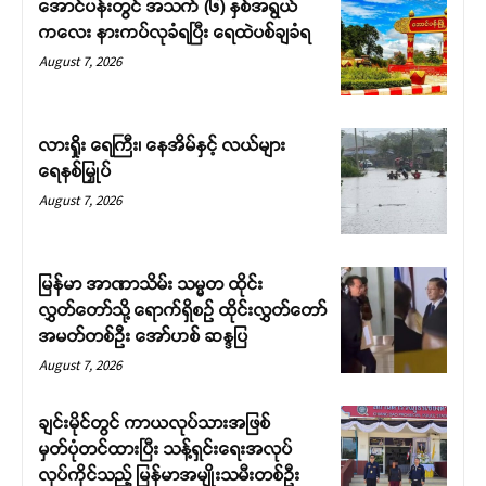
အောင်ပန်းတွင် အသက် (၆) နှစ်အရွယ်
ကလေး နားကပ်လုခံရပြီး ရေထဲပစ်ချခံရ
August 7, 2026
လားရှိုး ရေကြီး၊ နေအိမ်နှင့် လယ်များ
ရေနစ်မြှုပ်
August 7, 2026
မြန်မာ အာဏာသိမ်း သမ္မတ ထိုင်း
လွှတ်တော်သို့ ရောက်ရှိစဉ် ထိုင်းလွှတ်တော်
အမတ်တစ်ဦး အော်ဟစ် ဆန္ဒပြ
August 7, 2026
ချင်းမိုင်တွင် ကာယလုပ်သားအဖြစ်
မှတ်ပုံတင်ထားပြီး သန့်ရှင်းရေးအလုပ်
လုပ်ကိုင်သည့် မြန်မာအမျိုးသမီးတစ်ဦး