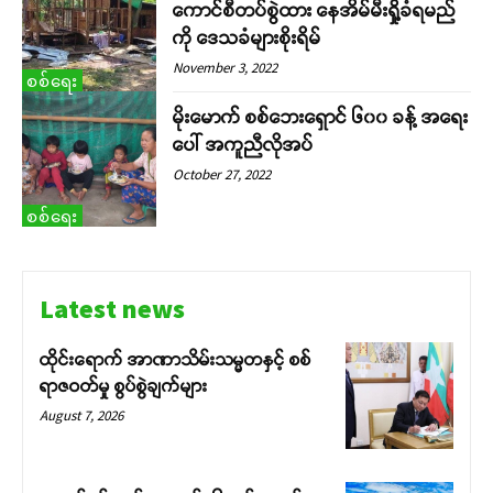
ကောင်စီတပ်စွဲထား နေအိမ်မီးရှို့ခံရမည်
ကို ဒေသခံများစိုးရိမ်
November 3, 2022
စစ်ရေး
မိုးမောက် စစ်ဘေးရှောင် ၆၀၀ ခန့် အရေး
ပေါ် အကူညီလိုအပ်
October 27, 2022
စစ်ရေး
Latest news
ထိုင်းရောက် အာဏာသိမ်းသမ္မတနှင့် စစ်
ရာဇဝတ်မှု စွပ်စွဲချက်များ
August 7, 2026