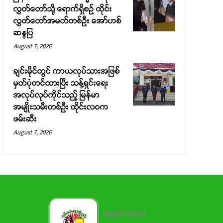
လွှတ်တော်သို့ ရောက်ရှိစဉ် ထိုင်း
လွှတ်တော်အမတ်တစ်ဦး အော်ဟစ်
ဆန္ဒပြ
August 7, 2026
ချင်းမိုင်တွင် ကာယလုပ်သားအဖြစ်
မှတ်ပုံတင်ထားပြီး သန့်ရှင်းရေး
အလုပ်လုပ်ကိုင်သည့် မြန်မာ
အမျိုးသမီးတစ်ဦး ထိုင်းလဝက
ဖမ်းဆီး
August 7, 2026