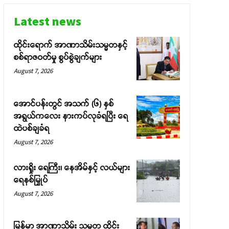
Latest news
ထိုင်းရောက် အာဏာသိမ်းသမ္မတနှင့်
စစ်ရာဇဝတ်မှု စွပ်စွဲချက်များ
August 7, 2026
အောင်ပန်းတွင် အသက် (၆) နှစ်
အရွယ်ကလေး နားကပ်လုခံရပြီး ရေ
ထဲပစ်ချခံရ
August 7, 2026
လားရှိုး ရေကြီး၊ နေအိမ်နှင့် လယ်များ
ရေနစ်မြှုပ်
August 7, 2026
မြန်မာ အာဏာသိမ်း သမ္မတ ထိုင်း