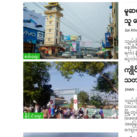
မူဆ
သူ န
Sai Kh
သျှမ်
နေအိမ်ခ
ရက်) န
စစ်ရေး
ကျို
သတင်
SHAN
-
သျှမ်
(တပ်ကျ
မြို့တ
နိုင်ငံရေး
(ဖေဖော
အခြေခ
ကျောင်း