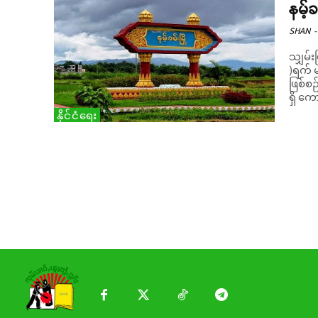
နမ့်ခ
SHAN
-
သျှမ်း
)ရက် မ
ဖြစ်စဉ
ရှိ ကေ
နိုင်ငံရေး