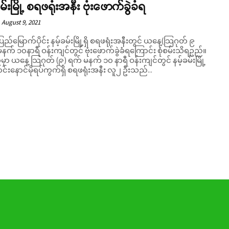
မ်းမြို့ စရဖရုံးအနီး ဗုံးဖောက်ခွဲခံရ
August 9, 2021
ပြည်မြောက်ပိုင်း နမ့်ခမ်းမြို့ရှိ စရဖရုံးအနီးတွင် ယနေ့(သြဂုတ် ၉
နက် ၁၀နာရီ ဝန်းကျင်တွင် ဗုံးဖောက်ခွဲခံရကြောင်း စုံစမ်းသိရဥည်။
်မှာ ယနေ့ သြဂုတ် (၉) ရက် မနက် ၁၀ နာရီ ဝန်းကျင်တွင် နမ့်ခမ်းမြို့
ာင်းနောင်မိုရပ်ကွက်ရှိ စရဖရုံးအနီး လူ၂ ဦးသည်...