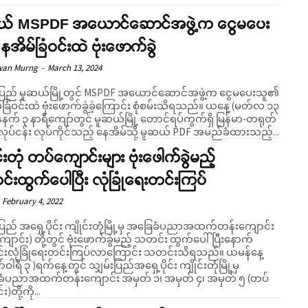
ယ် MSPDF အယောင်ဆောင်အဖွဲ့က ငွေမပေး
ေအိမ်ခြံဝင်းထဲ ဗုံးဖောက်ခွဲ
wan Murng
-
March 13, 2024
းပြည် မူဆယ်မြို့တွင် MSPDF အယောင်ဆောင်အဖွဲ့က ငွေမပေးသူ၏
ြံဝင်းထဲ ဗုံးဖောက်ခွဲခဲ့ကြောင်း စုံစမ်းသိရသည်။ ယနေ့ (မတ်လ ၁၃
ံနက် ၃ နာရီကျော်တွင် မူဆယ်မြို့ တောင်ရပ်ကွက်ရှိ မြန်မာ-တရုတ်
ငွေလဲလုပ်ငန်း လုပ်ကိုင်သည့် နေအိမ်သို့ မူဆယ် PDF အမည်ခံထားသည့်...
င်းတုံ တပ်ကျောင်းများ ဗုံးဖေါက်ခွဲမည့်
းထွက်ပေါပြီး လုံခြုံရေးတင်းကြပ်
February 4, 2022
းပြည် အရှေ့ပိုင်း ကျိုင်းတုံမြို့မှ အခြေခံပညာအထက်တန်းကျောင်း
ောင်း) တို့တွင် ဗုံးဖောက်ခွဲမည့် သတင်း ထွက်ပေါ်ပြီးနောက်
ွင်းလုံခြုံရေးတင်းကြပ်လာကြောင်း သတင်းသိရသည်။ ယမန်နေ့
်ဝါရီ ၃ )ရက်နေ့တွင် သျှမ်းပြည်အရှေ့ပိုင်း ကျိုင်းတုံမြို့မှ
ံပညာအထက်တန်းကျောင်း အမှတ် ၁၊ အမှတ် ၄၊ အမှတ် ၅ (တပ်
)တို့ကို...