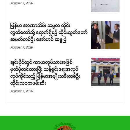
August 7, 2026
မြန်မာ အာဏာသိမ်း သမ္မတ ထိုင်း
လွှတ်တော်သို့ ရောက်ရှိစဉ် ထိုင်းလွှတ်တော်
အမတ်တစ်ဦး အော်ဟစ် ဆန္ဒပြ
August 7, 2026
ချင်းမိုင်တွင် ကာယလုပ်သားအဖြစ်
မှတ်ပုံတင်ထားပြီး သန့်ရှင်းရေးအလုပ်
လုပ်ကိုင်သည့် မြန်မာအမျိုးသမီးတစ်ဦး
ထိုင်းလဝကဖမ်းဆီး
August 7, 2026