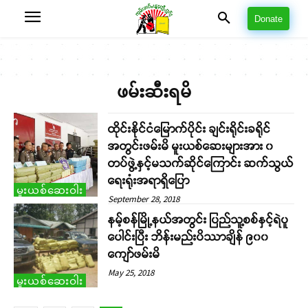
Donate
ဖမ်းဆီးရမိ
ထိုင်းနိုင်ငံမြောက်ပိုင်း ချင်းရိုင်းခရိုင်
အတွင်းဖမ်းမိ မူးယစ်ဆေးများအား ၀
တပ်ဖွဲ့နှင့်မသက်ဆိုင်ကြောင်း ဆက်သွယ်
ရေးရုံးအရာရှိပြော
မူးယစ်ဆေးဝါး
September 28, 2018
နမ့်စန်မြို့နယ်အတွင်း ပြည်သူ့စစ်နှင့်ရဲပူ
ပေါင်းပြီး ဘိန်းမည်းပိဿာချိန် ၉၀၀
ကျော်ဖမ်းမိ
May 25, 2018
မူးယစ်ဆေးဝါး