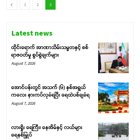
1
2
3
Latest news
ထိုင်းရောက် အာဏာသိမ်းသမ္မတနှင့် စစ်
ရာဇဝတ်မှု စွပ်စွဲချက်များ
August 7, 2026
အောင်ပန်းတွင် အသက် (၆) နှစ်အရွယ်
ကလေး နားကပ်လုခံရပြီး ရေထဲပစ်ချခံရ
August 7, 2026
လားရှိုး ရေကြီး၊ နေအိမ်နှင့် လယ်များ
ရေနစ်မြှုပ်