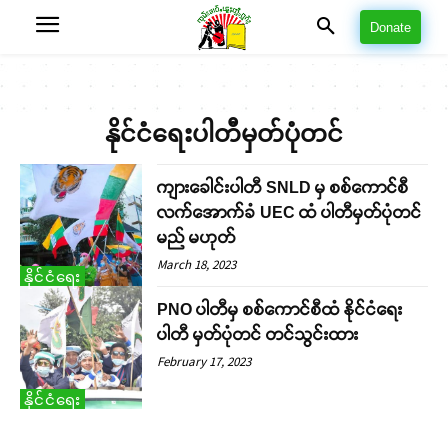
Donate
နိုင်ငံရေးပါတီမှတ်ပုံတင်
ကျားခေါင်းပါတီ SNLD မှ စစ်ကောင်စီ
လက်အောက်ခံ UEC ထံ ပါတီမှတ်ပုံတင်
မည် မဟုတ်
March 18, 2023
နိုင်ငံရေး
PNO ပါတီမှ စစ်ကောင်စီထံ နိုင်ငံရေး
ပါတီ မှတ်ပုံတင် တင်သွင်းထား
February 17, 2023
နိုင်ငံရေး