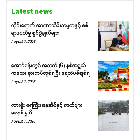
Latest news
ထိုင်းရောက် အာဏာသိမ်းသမ္မတနှင့် စစ်
ရာဇဝတ်မှု စွပ်စွဲချက်များ
August 7, 2026
အောင်ပန်းတွင် အသက် (၆) နှစ်အရွယ်
ကလေး နားကပ်လုခံရပြီး ရေထဲပစ်ချခံရ
August 7, 2026
လားရှိုး ရေကြီး၊ နေအိမ်နှင့် လယ်များ
ရေနစ်မြှုပ်
August 7, 2026