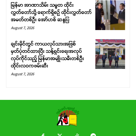
မြန်မာ အာဏာသိမ်း သမ္မတ ထိုင်း
လွှတ်တော်သို့ ရောက်ရှိစဉ် ထိုင်းလွှတ်တော်
အမတ်တစ်ဦး အော်ဟစ် ဆန္ဒပြ
August 7, 2026
ချင်းမိုင်တွင် ကာယလုပ်သားအဖြစ်
မှတ်ပုံတင်ထားပြီး သန့်ရှင်းရေးအလုပ်
လုပ်ကိုင်သည့် မြန်မာအမျိုးသမီးတစ်ဦး
ထိုင်းလဝကဖမ်းဆီး
August 7, 2026