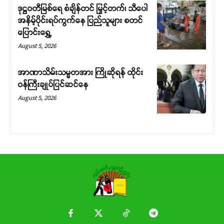
ဒုဋ္ဌဝတီမြစ်ရေ စံချိန်တင် မြှင့်တက်၊ သီပေါ
အနိမ့်ပိုင်းရပ်ကွက်နေ ပြည်သူများ စတင်
ပြောင်းရွှေ့
August 5, 2026
အာဏာသိမ်းသမ္မတအား ကြိုဆိုရန် ထိုင်း
ဝန်ကြီးချုပ်ပြင်ဆင်နေ
August 5, 2026