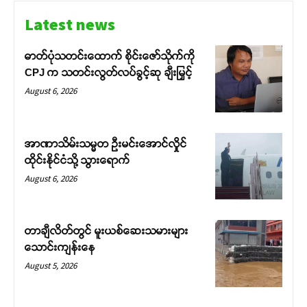
Latest news
ဓာတ်ပုံသတင်းထောက် စိုင်းဇော်သိုက်ကို
CPJ က သတင်းလွတ်လပ်ခွင့်ဆု ချီးမြှင့်
August 6, 2026
အာဏာသိမ်းသမ္မတ ဦးမင်းအောင်လှိုင်
ထိုင်းနိုင်ငံသို့ သွားရောက်
August 6, 2026
တာချီလိတ်တွင် မူးယစ်ဆေးသမားများ
သောင်းကျန်းနေ
August 5, 2026