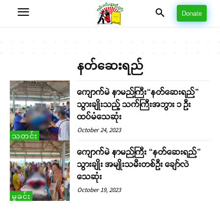
Donate
နတ်ဆေးရည်
ကျောက်မဲ နာမည်ကြီး“နတ်ဆေးရည်”
သွားချိုးသည့် သက်ကြီးအဘွား ၁ ဦး
ထပ်မံသေဆုံး
October 24, 2023
သတင်း
ကျောက်မဲ နာမည်ကြီး “နတ်ဆေးရည်”
သွားချိုး အမျိုးသမီးတစ်ဦး ချော်လဲ
သေဆုံး
October 19, 2023
မှုခင်း