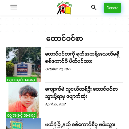
Donate
ထောင်ဝင်စာ
ထောင်ဝင်စာကို ရက်အကန့်အသတ်မရှိ
စစ်ကောင်စီ ပိတ်ပင်ထား
October 20, 2022
လူ့အခွင့်အရေး
ကျောက်မဲ လူငယ်တစ်ဦး ထောင်ဝင်စာ
သွားပို့ရာမှ ပျောက်ဆုံး
April 29, 2022
လူ့အခွင့်အရေး
ဖယ်ခုံမြို့နယ် စစ်ကောင်စီမှ ဖမ်းသွား