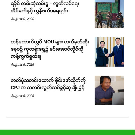
ရခိုင် လမ်းဆုံလမ်းခွ – လွတ်လပ်ရေး
အိပ်မက်နှင့် ကွန်ဖက်ဒရေးရှင်း
August 6, 2026
ဘန်ကောက်တွင် MOU များ လက်မှတ်ထိုး
နေစဉ် ကုလရုံးရှေ့၌ မင်းအောင်လှိုင်ကို
ကန့်ကွက်ရှုတ်ချ
August 6, 2026
ဓာတ်ပုံသတင်းထောက် စိုင်းဇော်သိုက်ကို
CPJ က သတင်းလွတ်လပ်ခွင့်ဆု ချီးမြှင့်
August 6, 2026