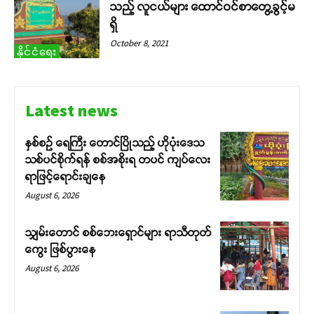
သည့် လူငယ်များ ထောင်ဝင်စာတွေ့ခွင့်မ
ရှိ
October 8, 2021
နိုင်ငံရေး
Latest news
နှစ်စဉ် ရေကြီး တောင်ပြိုသည့် ဟိုပုံးဒေသ
သစ်ပင်စိုက်ရန် စစ်အစိုးရ တပင် ကျပ်လေး
ရာဖြင့်ရောင်းချနေ
August 6, 2026
သျှမ်းတောင် စစ်ဘေးရှောင်များ ရာသီတုတ်
ကွေး ဖြစ်ပွားနေ
August 6, 2026