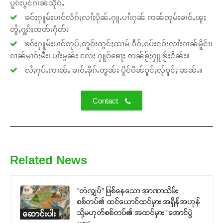
ပူၵ်းပွင်ၵၢၼ်သိုဝ်ႇ
ၶဝ်ႈႁူမ်ႈပၢင်လႅၵ်ႈလၢႆႈပိုၼ်ႉႁူႉပၢႆးႁၼ် ဢၼ်ၸုမ်းၶၢဝ်ႇၽူႈ
တွႆႇႁွၵ်ႈၸတ်းႁဵတ်း
ၶဝ်ႈႁူမ်ႈပၢင်ဢုပ်ႇဢူဝ်းတွင်ႈထၢမ် ၵဵဝ်ႇၵပ်းငဝ်းလၢႆးၵၢၼ်မိူင်း၊
ၵၢၼ်မၢၵ်ႈမီး၊ ပၢႆးမွၼ်း လႄႈ ႁူဝ်ၶေႃႈ ဢၼ်ၶႂ်ႈႁူႉၶႂ်ႈငိၼ်း။
လႆႈႁပ်ႉဢၢၼ်ႇ ၶၢဝ်ႇၶိုၵ်ႉတွၼ်း ပိူင်ပဵၼ်ဝူင်ႈလႂ်ဝူင်ႈ ၼၼ်ႉ။
Contact
Related News
“တံလျှပ်” ဖြစ်နေသော အာဏာသိမ်း
စစ်တပ်၏ ထင်ယောင်ထင်မှား အရှိန်အဟုန်
သို့မဟုတ်စစ်တပ်၏ အထင်မှား “အောင်ပွဲ
ဆောင်းပါး