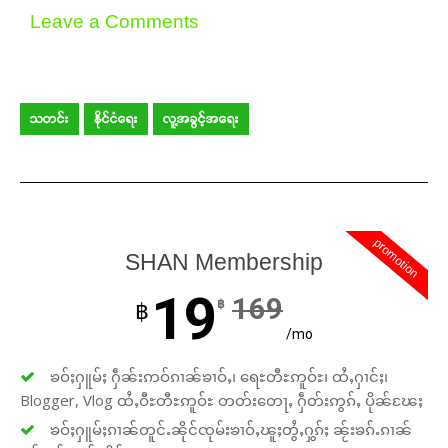
Leave a Comments
သတင်း
နိုင်ငံရေး
လူ့အခွင့်အရေး
promotion
SHAN Membership
19
169
฿
฿
/mo
ၶဝ်ႈႁူမ်ႈ ႁဵၼ်းဢဝ်ၵၢၼ်ၶၢဝ်ႇ၊ ရေႊတီႊဢူဝ်ႊ၊ ထႆႇႁၢင်ႈ၊
Blogger, Vlog ထႆႇဝီႊတီႊဢူဝ်ႊ တတ်းတေႃႇ ႁဵတ်းဢွၵ်ႇ ပိုၼ်ၽႄႈ
ၶဝ်ႈႁူမ်ႈၵၢၼ်တူင်ႉၼိုင်ၸုမ်းၶၢဝ်ႇၽူႈတွႆႇႁွၵ်ႈ ၼႂ်းၶၵ်ႉၵၢၼ်