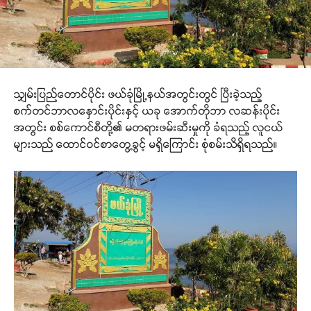
သျှမ်းပြည်တောင်ပိုင်း ဖယ်ခုံမြို့နယ်အတွင်းတွင် ပြီးခဲ့သည့်
စက်တင်ဘာလနှောင်းပိုင်းနှင့် ယခု အောက်တိုဘာ လဆန်းပိုင်း
အတွင်း စစ်ကောင်စီတို့၏ မတရားဖမ်းဆီးမှုကို ခံရသည့် လူငယ်
များသည် ထောင်ဝင်စာတွေ့ခွင့် မရှိကြောင်း စုံစမ်းသိရှိရသည်။