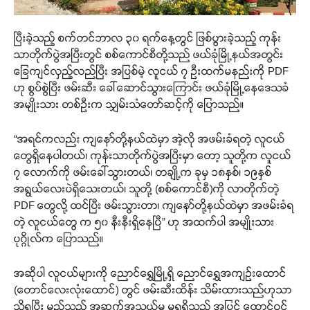
ပြီးခဲ့သည့် စက်တင်ဘာလ ၃၀ ရက်နေ့တွင် ဖြစ်ပွားခဲ့သည့် ကုန်း
သာတိုက်ပွဲအပြီးတွင် စစ်ကောင်စီတို့သည် ဖယ်ခုံမြို့နယ်အတွင်း
ခြေကျင်လှည့်လည်ပြီး အပြစ်မဲ့ လူငယ် ၇ ဦးထက်မနည်းကို PDF
ဟု စွပ်စွဲပြီး ဖမ်းဆီး ခေါ်ဆောင်သွားကြောင်း ဖယ်ခုံမြို့နေဒေသခံ
အမျိုးသား တစ်ဦးက သျှမ်းသံတော်ဆင့်ကို ပြောသည်။
“အရင်ကလည်း ကျနော်တို့နယ်ထဲမှာ အဲ့လို အဖမ်းခံရတဲ့ လူငယ်
တွေရှိနေပါတယ်၊ ကုန်းသာတိုက်ပွဲအပြီးမှာ တော့ သူတို့က လူငယ်
၇ လောက်ကို ဖမ်းခေါ်သွားတယ်၊ တချို့က ခုမှ ၁၈နှစ်၊ ၁၉နှစ်
အရွယ်လေးပဲရှိသေးတယ်၊ သူတို့ (စစ်ကောင်စီ)ကို လာတိုက်တဲ့
PDF တွေလို့ ထင်ပြီး ဖမ်းသွားတာ၊ ကျနော်တို့နယ်ထဲမှာ အဖမ်းခံရ
တဲ့ လူငယ်တွေ က ၅၀ နီးနီးရှိနေပြီ” ဟု အထက်ပါ အမျိုးသား
ပုဂ္ဂိုလ်က ပြောသည်။
အဆိုပါ လူငယ်များကို ညောင်ရွှေမြို့ရှိ ညောင်ရွှေအကျဉ်းထောင်
(တောင်လေးလုံးထောင်) တွင် ဖမ်းဆီးထိန်း သိမ်းထားသည်ဟုသာ
သိရပြီး မည်သည့် အဆက်အသွယ်မှ မရရှိသည့် အပြင် ထောင်ဝင်