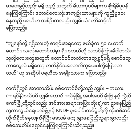
စာပေးခွင့်လည်း မရှိ သည့် အတွက် မိသားစုဝင်များက စိုးရိမ်ပူပန်
နေကြကြောင်း တောင်လေးလုံးအကျဉ်းသားများကို ကူညီမှုပေး
နေသည့် ပရဟိတ တစ်ဦးကလည်း သျှမ်းသံတော်ဆင့်ကို
ပြောသည်။
“ကျနော်တို့ ရရှိထားတဲ့ စာရင်းအရတော့ ဖယ်ခုံက ၅၁ ယောက်
တောင်လေးလုံးထောင်ထဲမှာ ရှိနေတယ်လို့ သတင်းကြားမိပါတယ်၊
သူတို့လေးတွေအတွက် ထောင်ဝင်စာလဲလာတွေ့ခွင့်မရှိ စောင်တွေ
ဘာတွေလဲ မရှိတော့ တတ်နိုင်သလောက်ကူပေးပါလို့ပြောလာ
တယ်” ဟု အဆိုပါ ပရဟိတ အမျိုးသားက ပြောသည်။
လက်ရှိတွင် အာဏာသိမ်း စစ်ကောင်စီတို့သည် သျှမ်း – ကယား
(ကရင်နီ)နယ်စပ် သျှမ်းတောင် ဖယ်ခုံမြို့ အပါအဝင် မိုးဗြဲ နှင့် လွိုင်
ကော်မြို့တို့တွင်လည်း အင်အားအများအပြားတိုးချဲ့ကာ ဌာနေပြည်
သူ့ကာကွယ်ရေးတပ်ဖွဲ့နှင့် KNDF ပူးပေါင်းတပ်ဖွဲတို့ကို ထိုးစစ်ဆင်
တိုက်ခိုက်နေလျက်ရှိပြီး ဒေသခံ ကျေးရွာနေပြည်သူများစွာလည်း
စစ်ဘေးတိမ်းရှောင်နေကြရကြောင်းသိရသည်။