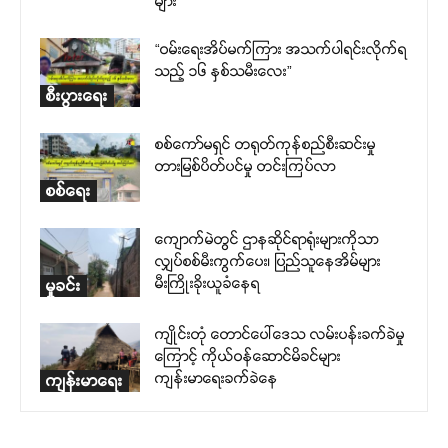
များ”
“ဝမ်းရေးအိပ်မက်ကြား အသက်ပါရင်းလိုက်ရ
သည့် ၁၆ နှစ်သမီးလေး”
စီးပွားရေး
စစ်ကော်မရှင် တရုတ်ကုန်စည်စီးဆင်းမှု
တားမြစ်ပိတ်ပင်မှု တင်းကြပ်လာ
စစ်ရေး
ကျောက်မဲတွင် ဌာနဆိုင်ရာရုံးများကိုသာ
လျှပ်စစ်မီးကွက်ပေး၊ ပြည်သူနေအိမ်များ
မီးကြိုးခိုးယူခံနေရ
မှုခင်း
ကျိုင်းတုံ တောင်ပေါ်ဒေသ လမ်းပန်းခက်ခဲမှု
ကြောင့် ကိုယ်ဝန်ဆောင်မိခင်များ
ကျန်းမာရေးခက်ခဲနေ
ကျန်းမာရေး