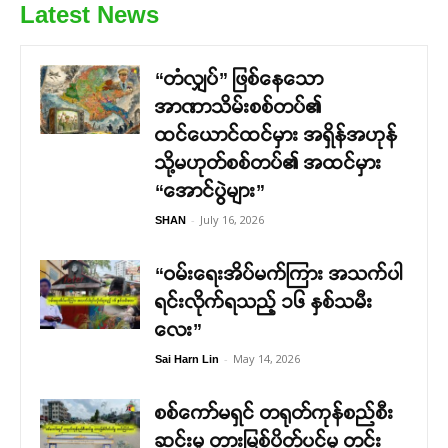
Latest News
“တံလျှပ်” ဖြစ်နေသော
အာဏာသိမ်းစစ်တပ်၏
ထင်ယောင်ထင်မှား အရှိန်အဟုန်
သို့မဟုတ်စစ်တပ်၏ အထင်မှား
“အောင်ပွဲများ”
-
July 16, 2026
SHAN
“ဝမ်းရေးအိပ်မက်ကြား အသက်ပါ
ရင်းလိုက်ရသည့် ၁၆ နှစ်သမီး
လေး”
-
May 14, 2026
Sai Harn Lin
စစ်ကော်မရှင် တရုတ်ကုန်စည်စီး
ဆင်းမှု တားမြစ်ပိတ်ပင်မှု တင်း