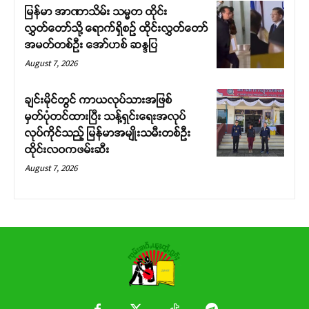
မြန်မာ အာဏာသိမ်း သမ္မတ ထိုင်း
လွှတ်တော်သို့ ရောက်ရှိစဉ် ထိုင်းလွှတ်တော်
အမတ်တစ်ဦး အော်ဟစ် ဆန္ဒပြ
August 7, 2026
ချင်းမိုင်တွင် ကာယလုပ်သားအဖြစ်
မှတ်ပုံတင်ထားပြီး သန့်ရှင်းရေးအလုပ်
လုပ်ကိုင်သည့် မြန်မာအမျိုးသမီးတစ်ဦး
ထိုင်းလဝကဖမ်းဆီး
August 7, 2026