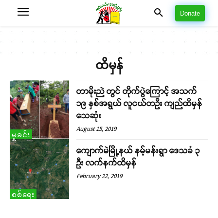
Donate
ထိမှန်
တာမိုးညဲ တွင် တိုက်ပွဲကြောင့် အသက်
၁၉ နှစ်အရွယ် လူငယ်တဦး ကျည်ထိမှန်
သေဆုံး
August 15, 2019
မှုခင်း
ကျောက်မဲမြို့နယ် နမ့်မန်းရွာ ဒေသခံ ၃
ဦး လက်နက်ထိမှန်
February 22, 2019
စစ်ရေး