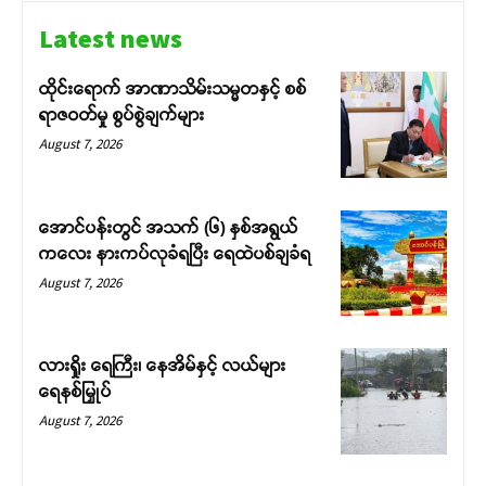
Latest news
ထိုင်းရောက် အာဏာသိမ်းသမ္မတနှင့် စစ်
ရာဇဝတ်မှု စွပ်စွဲချက်များ
August 7, 2026
အောင်ပန်းတွင် အသက် (၆) နှစ်အရွယ်
ကလေး နားကပ်လုခံရပြီး ရေထဲပစ်ချခံရ
August 7, 2026
လားရှိုး ရေကြီး၊ နေအိမ်နှင့် လယ်များ
ရေနစ်မြှုပ်
August 7, 2026