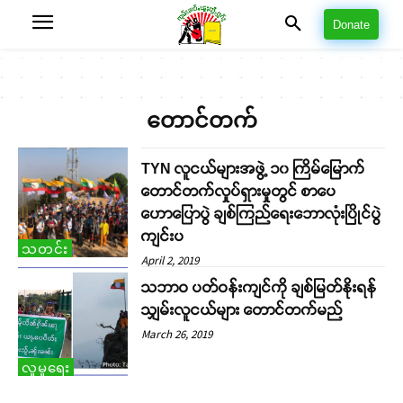
Donate
တောင်တက်
TYN လူငယ်များအဖွဲ့ ၁၀ ကြိမ်မြောက်
တောင်တက်လှုပ်ရှားမှုတွင် စာပေ
ဟောပြောပွဲ ချစ်ကြည်ရေးဘောလုံးပြိုင်ပွဲ
ကျင်းပ
သတင်း
April 2, 2019
သဘာဝ ပတ်ဝန်းကျင်ကို ချစ်မြတ်နိုးရန်
သျှမ်းလူငယ်များ တောင်တက်မည်
March 26, 2019
လူမှုရေး