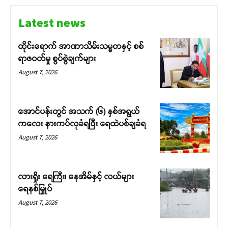
Latest news
ထိုင်းရောက် အာဏာသိမ်းသမ္မတနှင့် စစ်
ရာဇဝတ်မှု စွပ်စွဲချက်များ
August 7, 2026
အောင်ပန်းတွင် အသက် (၆) နှစ်အရွယ်
ကလေး နားကပ်လုခံရပြီး ရေထဲပစ်ချခံရ
August 7, 2026
လားရှိုး ရေကြီး၊ နေအိမ်နှင့် လယ်များ
ရေနစ်မြှုပ်
August 7, 2026