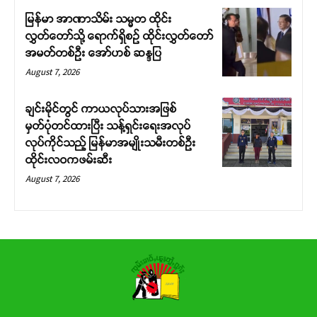
မြန်မာ အာဏာသိမ်း သမ္မတ ထိုင်း
လွှတ်တော်သို့ ရောက်ရှိစဉ် ထိုင်းလွှတ်တော်
အမတ်တစ်ဦး အော်ဟစ် ဆန္ဒပြ
August 7, 2026
ချင်းမိုင်တွင် ကာယလုပ်သားအဖြစ်
မှတ်ပုံတင်ထားပြီး သန့်ရှင်းရေးအလုပ်
လုပ်ကိုင်သည့် မြန်မာအမျိုးသမီးတစ်ဦး
ထိုင်းလဝကဖမ်းဆီး
August 7, 2026