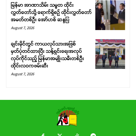
မြန်မာ အာဏာသိမ်း သမ္မတ ထိုင်း
လွှတ်တော်သို့ ရောက်ရှိစဉ် ထိုင်းလွှတ်တော်
အမတ်တစ်ဦး အော်ဟစ် ဆန္ဒပြ
August 7, 2026
ချင်းမိုင်တွင် ကာယလုပ်သားအဖြစ်
မှတ်ပုံတင်ထားပြီး သန့်ရှင်းရေးအလုပ်
လုပ်ကိုင်သည့် မြန်မာအမျိုးသမီးတစ်ဦး
ထိုင်းလဝကဖမ်းဆီး
August 7, 2026