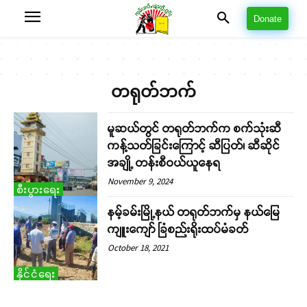
Donate
တရုတ်ဘက်
မူဆယ်တွင် တရုတ်ဘက်က စက်သုံးဆီ
ကန့်သတ်ခြင်းကြောင့် ဆီပြတ်၊ ဆီဆိုင်
အချို့ တန်းစီဝယ်ယူနေရ
November 9, 2024
စီးပွားရေး
နမ့်ခမ်းမြို့နယ် တရုတ်ဘက်မှ နယ်မြေ
ကျူးကျော် ခြံစည်းရိုးထပ်မံခတ်
October 18, 2021
နိုင်ငံရေး