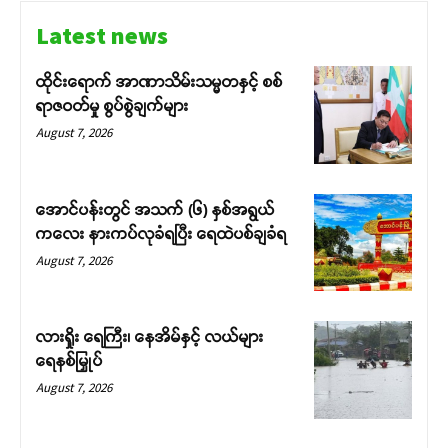
Latest news
ထိုင်းရောက် အာဏာသိမ်းသမ္မတနှင့် စစ်
ရာဇဝတ်မှု စွပ်စွဲချက်များ
August 7, 2026
အောင်ပန်းတွင် အသက် (၆) နှစ်အရွယ်
ကလေး နားကပ်လုခံရပြီး ရေထဲပစ်ချခံရ
August 7, 2026
လားရှိုး ရေကြီး၊ နေအိမ်နှင့် လယ်များ
ရေနစ်မြှုပ်
August 7, 2026