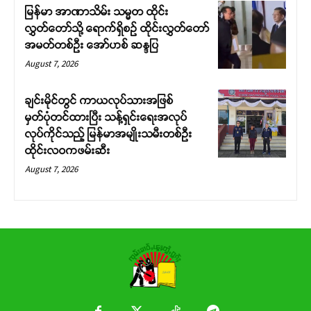
မြန်မာ အာဏာသိမ်း သမ္မတ ထိုင်း
လွှတ်တော်သို့ ရောက်ရှိစဉ် ထိုင်းလွှတ်တော်
အမတ်တစ်ဦး အော်ဟစ် ဆန္ဒပြ
August 7, 2026
ချင်းမိုင်တွင် ကာယလုပ်သားအဖြစ်
မှတ်ပုံတင်ထားပြီး သန့်ရှင်းရေးအလုပ်
လုပ်ကိုင်သည့် မြန်မာအမျိုးသမီးတစ်ဦး
ထိုင်းလဝကဖမ်းဆီး
August 7, 2026