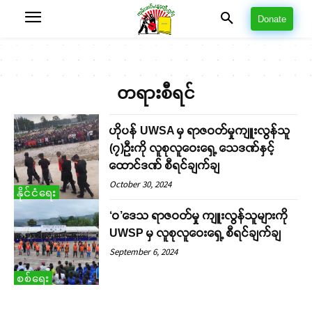
Donate
တရားစီရင်
ဟိုပန် UWSA မှ ရာဇဝတ်မှုကျူးလွန်သူ
(၇)ဦးကို လူစုလူဝေးရှေ့ သေဒဏ်နှင့်
ထောင်ဒဏ် စီရင်ချက်ချ
October 30, 2024
နိုင်ငံရေး
‘ဝ’ဒေသ ရာဇဝတ်မှု ကျူးလွန်သူများကို
UWSP မှ လူစုလူဝေးရှေ့ စီရင်ချက်ချ
September 6, 2024
စစ်ရေး