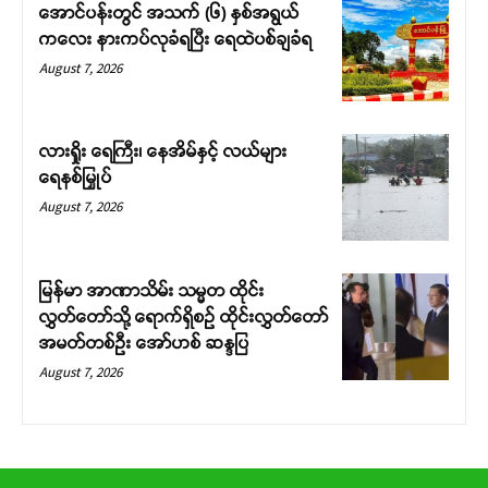
အောင်ပန်းတွင် အသက် (၆) နှစ်အရွယ်
ကလေး နားကပ်လုခံရပြီး ရေထဲပစ်ချခံရ
August 7, 2026
လားရှိုး ရေကြီး၊ နေအိမ်နှင့် လယ်များ
ရေနစ်မြှုပ်
August 7, 2026
မြန်မာ အာဏာသိမ်း သမ္မတ ထိုင်း
လွှတ်တော်သို့ ရောက်ရှိစဉ် ထိုင်းလွှတ်တော်
အမတ်တစ်ဦး အော်ဟစ် ဆန္ဒပြ
August 7, 2026