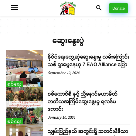
Donate
ဆွေးနွေးပွဲ
နိုင်ငံရေးတွေ့ဆုံဆွေးနွေးမှု လမ်းကြောင်း
သစ် ရှာဖွေနေဟု 7 EAO Alliance ပြော
September 12, 2024
စစ်ရေး
စစ်ကောင်စီ နှင့် ညီနောင်မဟာမိတ်
တတိယအကြိမ်ဆွေးနွေးမှု ရလဒ်မ
ကောင်း
January 10, 2024
စစ်ရေး
သျှမ်းပြည်နယ် အတွင်းရှိ သတင်းမီဒီယာ