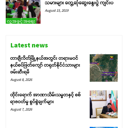
သမားများ တွေ့ဆုံဆွေးနွေးပွဲ ကျင်းပ
August 15, 2019
လူ့အခွင့်အရေး
Latest news
တာချီလိတ်မြို့နယ်အတွင်း တရားမဝင်
နယ်စပ်ဖြတ်ကျော် တရုတ်နိုင်ငံသားများ
ဖမ်းဆီးရမိ
August 8, 2026
ထိုင်းရောက် အာဏာသိမ်းသမ္မတနှင့် စစ်
ရာဇဝတ်မှု စွပ်စွဲချက်များ
August 7, 2026