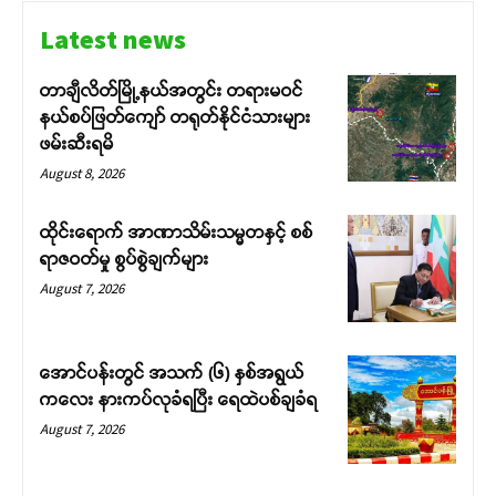
Latest news
တာချီလိတ်မြို့နယ်အတွင်း တရားမဝင်
နယ်စပ်ဖြတ်ကျော် တရုတ်နိုင်ငံသားများ
ဖမ်းဆီးရမိ
August 8, 2026
ထိုင်းရောက် အာဏာသိမ်းသမ္မတနှင့် စစ်
ရာဇဝတ်မှု စွပ်စွဲချက်များ
August 7, 2026
အောင်ပန်းတွင် အသက် (၆) နှစ်အရွယ်
ကလေး နားကပ်လုခံရပြီး ရေထဲပစ်ချခံရ
August 7, 2026