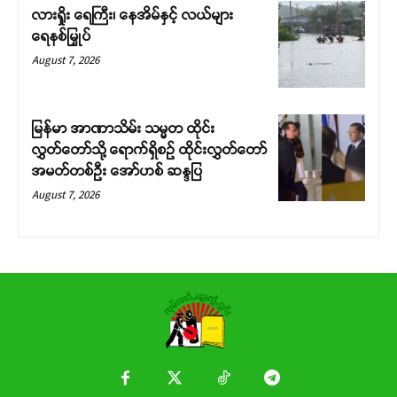
လားရှိုး ရေကြီး၊ နေအိမ်နှင့် လယ်များ
ရေနစ်မြှုပ်
August 7, 2026
မြန်မာ အာဏာသိမ်း သမ္မတ ထိုင်း
လွှတ်တော်သို့ ရောက်ရှိစဉ် ထိုင်းလွှတ်တော်
အမတ်တစ်ဦး အော်ဟစ် ဆန္ဒပြ
August 7, 2026