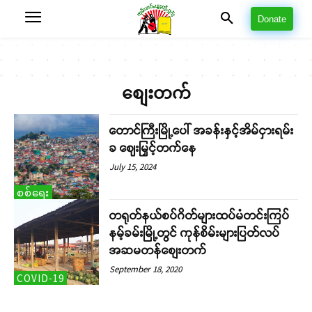
Donate
စျေးတက်
တောင်ကြီးမြို့ပေါ် အခန်းနှင့်အိမ်ငှားရမ်း
ခ ဈေးမြှင့်တက်နေ
July 15, 2024
စစ်ရေး
တရုတ်နယ်စပ်ဂိတ်များထပ်မံတင်းကြပ်
နမ့်ခမ်းမြို့တွင် ကုန်စိမ်းများပြတ်လပ်
အဆမတန်စျေးတက်
September 18, 2020
COVID-19