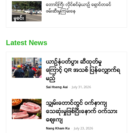
တောင်ကြီး လိုင်စင်မဲ့ယာဉ် ရှောင်တခင်
ဖမ်းဆီးမှုကြမ်းနေ
မှုခင်း
Latest News
ယာဉ်နံပတ်ပွား ဆီထုတ်မှု
ကြောင့် QR အသစ် ပြန်လျှောက်ရ
မည်
-
July 31, 2026
Sai Hseng Aai
သျှမ်းတောင်တွင် ဝက်နာကျ
သေဆုံးမှုဖြစ်ပြီးနောက် ဝက်သား
စျေးကျ
-
July 23, 2026
Nang Kham Ku