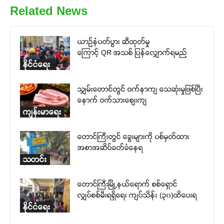
Related News
ယာဉ်နံပတ်ပွား ဆီထုတ်မှု
ကြောင့် QR အသစ် ပြန်လျှောက်ရမည်
နိုင်ငံရေး
သျှမ်းတောင်တွင် ဝက်နာကျ သေဆုံးမှုဖြစ်ပြီး
နောက် ဝက်သားစျေးကျ
ကျန်းမာရေး
တောင်ကြီးတွင် ခွေးများကို ပစ်မှတ်ထား
အစာအဆိပ်ခတ်ခံနေရ
သတင်း
တောင်ကြီးမြို့နယ်ရောက် စစ်ရှောင်
လျှပ်စစ်မီးရရှိရေး ကျပ်သိန်း (၃၀)ထိပေးရ
နိုင်ငံရေး