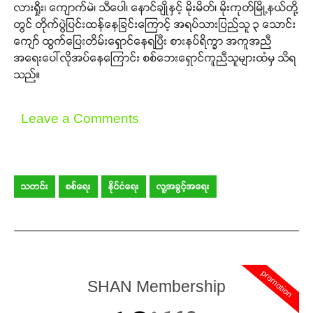
လားရှိုး၊ ကျောက်မဲ၊ သီပေါ၊ နောင်ချိုနှင့် မိုးမိတ်၊ မိုးကုတ်မြို့နယ်တို့
တွင် တိုက်ပွဲပြင်းထန်နေခြင်းကြောင့် အရပ်သားပြည်သူ ၃ သောင်း
ကျော် ထွက်ပြေးတိမ်းရှောင်နေရပြီး စားနပ်ရိက္ခာ အကူအညီ
အရေးပေါ်လိုအပ်နေကြောင်း စစ်ဘေးရှောင်ကူညီသူများထံမှ သိရ
သည်။
Leave a Comments
သတင်း
စစ်ရေး
နိုင်ငံရေး
လူ့အခွင့်အရေး
promotion
SHAN Membership