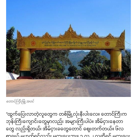
တောင်ကြီးမြို့အဝင်
“ထွက်ပြေးလာတဲ့လူတွေက တစ်မြို့လုံးနီးပါးလေ။ တောင်ကြီးက
ဘုန်းကြီးကျောင်းတွေမှာလည်း အများကြီးပါပဲ။ အိမ်ငှားနေတာ
တွေ လည်းရှိတယ်၊ အိမ်ငှားခတွေတောင် ဈေးတက်တယ်။ ၆လ
စာချုပ် မဟုတ်ရင်လည်း မငှားပေးဘူး။ ၁ လ ၂ လဆိုရင် မငှားပေး