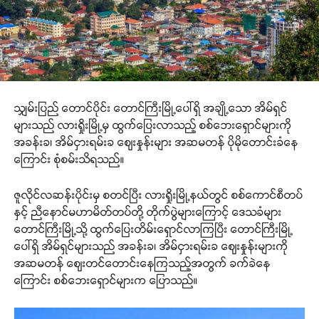
သျှမ်းပြည် တောင်ပိုင်း တောင်ကြီးမြို့ပေါ်ရှိ အချို့သော အိမ်ရှင်
များသည် လားရှိုးမြို့မှ ထွက်ပြေးလာ‌သည့် စစ်ဘေးရှောင်များကို
အခန်းခ၊ အိမ်ငှားရမ်းခ ဈေးနှုန်းများ အဆမတန် ပိုမိုတောင်းခံနေ
ကြောင်း စုံစမ်းသိရသည်။
ဇူလိုင်လဆန်းပိုင်းမှ စတင်ပြီး လားရှိုးမြို့နယ်တွင် စစ်ကောင်စီတပ်
နှင့် ညီနောင်မဟာမိတ်တပ်တို့ တိုက်ပွဲများကြောင့် ဒေသခံများ
တောင်ကြီးမြို့သို့ ထွက်ပြေးတိမ်းရှောင်လာကြပြီး တောင်ကြီးမြို့
ပေါ်ရှိ အိမ်ရှင်များသည် အခန်းခ၊ အိမ်ငှားရမ်းခ ဈေးနှုန်းများကို
အဆမတန်‌ ဈေးတင်တောင်းနေကြသည့်အတွက် ခက်ခဲနေ
ကြောင်း စစ်ဘေးရှောင်များက ပြောသည်။