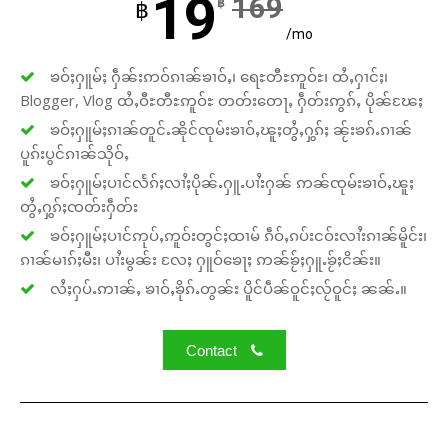
19
169
฿
฿
/mo
ၶဝ်ႈႁူမ်ႈ ႁဵၼ်းဢဝ်ၵၢၼ်ၶၢဝ်ႇ၊ ရေႊတီႊဢူဝ်ႊ၊ ထႆႇႁၢင်ႈ၊
Blogger, Vlog ထႆႇဝီႊတီႊဢူဝ်ႊ တတ်းတေႃႇ ႁဵတ်းဢွၵ်ႇ ပိုၼ်ၽႄႈ
ၶဝ်ႈႁူမ်ႈၵၢၼ်တူင်ႉၼိုင်ၸုမ်းၶၢဝ်ႇၽူႈတွႆႇႁွၵ်ႈ ၼႂ်းၶၵ်ႉၵၢၼ်
ပူၵ်းပွင်ၵၢၼ်သိုဝ်ႇ
ၶဝ်ႈႁူမ်ႈပၢင်လႅၵ်ႈလၢႆႈပိုၼ်ႉႁူႉပၢႆးႁၼ် ဢၼ်ၸုမ်းၶၢဝ်ႇၽူႈ
တွႆႇႁွၵ်ႈၸတ်းႁဵတ်း
ၶဝ်ႈႁူမ်ႈပၢင်ဢုပ်ႇဢူဝ်းတွင်ႈထၢမ် ၵဵဝ်ႇၵပ်းငဝ်းလၢႆးၵၢၼ်မိူင်း၊
ၵၢၼ်မၢၵ်ႈမီး၊ ပၢႆးမွၼ်း လႄႈ ႁူဝ်ၶေႃႈ ဢၼ်ၶႂ်ႈႁူႉၶႂ်ႈငိၼ်း။
လႆႈႁပ်ႉဢၢၼ်ႇ ၶၢဝ်ႇၶိုၵ်ႉတွၼ်း ပိူင်ပဵၼ်ဝူင်ႈလႂ်ဝူင်ႈ ၼၼ်ႉ။
Contact