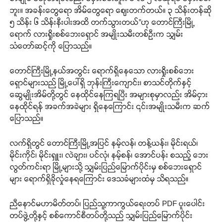
ဘူး။ အခန်းတွေရော အိမ်တွေရော ဈေးတက်တယ်။ ၃ သိန်းတန်ဆို
၅ သိန်း ၆ သိန်းနီးပါးအထိ တက်သွားတယ်”ဟု တောင်ကြီးမြို့
ရောက် လားရှိုးစစ်ဘေးရှောင် အမျိုးသမီးတစ်ဦးက သျှမ်း
သံတော်ဆင့်ကို ပြောသည်။
တောင်ကြီးမြို့နယ်အတွင်း ရောက်ရှိနေသော လားရှိုးစစ်ဘေး
ရှောင်များသည် မြို့ပေါ်ရှိ ဘုန်းကြီးကျောင်း၊ စာသင်တိုက်နှင့်
ဆွေမျိုးအိမ်တို့တွင် နေထိုင်နေကြရပြီး အများစုမှာလည်း အိမ်ငှား
နေထိုင်ရန် အခက်အခဲများ ရှိနေကြောင်း ၎င်းအမျိုးသမီးက ဆက်
ပြောသည်။
လက်ရှိတွင် တောင်ကြီးမြို့အပြင် နမ့်လန်၊ တန့်ယန်း၊ မိုင်းရယ်၊
မိုင်းကိုင်၊ မိုင်းရှူး၊ လဲချား၊ ပင်လုံ၊ နမ့်စန်၊ အောင်ပန်း စသည့် ဘေး
လွတ်ကင်းရာ မြို့များသို့ သျှမ်းပြည်မြောက်ပိုင်းမှ စစ်ဘေးရှောင်
များ ရောက်ရှိခိုလှုံနေရကြောင်း ဒေသခံများထံမှ သိရသည်။
ညီနောင်မဟာမိတ်တပ်၊ ပြည်သူ့ကာကွယ်ရေးတပ် PDF ပူးပေါင်း
တပ်ဖွဲ့တို့နှင့် စစ်ကောင်စီတပ်တို့သည် သျှမ်းပြည်မြောက်ပိုင်း