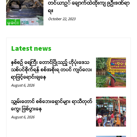
တင်ယာဥ် ချောက်ထဲထိုးကျ ၉ဦးဒဏ်ရာ
ရ။
October 22, 2023
မှုခင်း
Latest news
နှစ်စဉ် ရေကြီး တောင်ပြိုသည့် ဟိုပုံးဒေသ
သစ်ပင်စိုက်ရန် စစ်အစိုးရ တပင် ကျပ်လေး
ရာဖြင့်ရောင်းချနေ
August 6, 2026
သျှမ်းတောင် စစ်ဘေးရှောင်များ ရာသီတုတ်
ကွေး ဖြစ်ပွားနေ
August 6, 2026