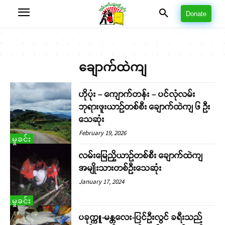
Donate
ချောက်ထဲကျ
ဟိုပုံး – ကျောက်တန်း – ပင်လုံလမ်း
ဘုရားဖူးယာဉ်တစ်စီး ချောက်ထဲကျ ၆ ဦး
သေဆုံး
February 19, 2026
မှုခင်း
လမ်းမြေညှိယာဉ်တစ်စီး ချောက်ထဲကျ
အမျိုးသားတစ်ဦးသေဆုံး
January 17, 2024
မှုခင်း
ပခုက္ကူ-မန္တလေး-ပြင်ဦးလွင် ခရီးသည်