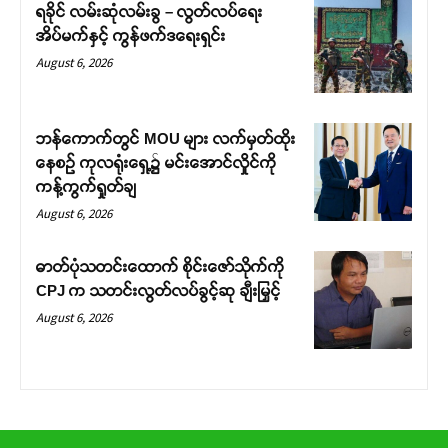
ရခိုင် လမ်းဆုံလမ်းခွ – လွတ်လပ်ရေး
အိပ်မက်နှင့် ကွန်ဖက်ဒရေးရှင်း
August 6, 2026
ဘန်ကောက်တွင် MOU များ လက်မှတ်ထိုး
နေစဉ် ကုလရုံးရှေ့၌ မင်းအောင်လှိုင်ကို
ကန့်ကွက်ရှုတ်ချ
August 6, 2026
ဓာတ်ပုံသတင်းထောက် စိုင်းဇော်သိုက်ကို
CPJ က သတင်းလွတ်လပ်ခွင့်ဆု ချီးမြှင့်
August 6, 2026