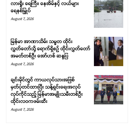
လားရှိုး ရေကြီး၊ နေအိမ်နှင့် လယ်များ
ရေနစ်မြှုပ်
August 7, 2026
မြန်မာ အာဏာသိမ်း သမ္မတ ထိုင်း
လွှတ်တော်သို့ ရောက်ရှိစဉ် ထိုင်းလွှတ်တော်
အမတ်တစ်ဦး အော်ဟစ် ဆန္ဒပြ
August 7, 2026
ချင်းမိုင်တွင် ကာယလုပ်သားအဖြစ်
မှတ်ပုံတင်ထားပြီး သန့်ရှင်းရေးအလုပ်
လုပ်ကိုင်သည့် မြန်မာအမျိုးသမီးတစ်ဦး
ထိုင်းလဝကဖမ်းဆီး
August 7, 2026