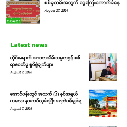
စစ်မှုထမ်းအတွက် ငွေကြေးကောက်ခံနေ
August 27, 2024
စစ်ရေး
Latest news
ထိုင်းရောက် အာဏာသိမ်းသမ္မတနှင့် စစ်
ရာဇဝတ်မှု စွပ်စွဲချက်များ
August 7, 2026
အောင်ပန်းတွင် အသက် (၆) နှစ်အရွယ်
ကလေး နားကပ်လုခံရပြီး ရေထဲပစ်ချခံရ
August 7, 2026