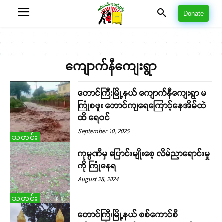
Donate
ကျောက်နီကျေးရွာ
တောင်ကြီးမြို့နယ် ကျောက်နီကျေးရွာ မ
ကြုံစဖူး တောင်ကျရေကြောင့်နေအိမ်ထဲ
ထိ ရေဝင်
September 10, 2025
သတင်း
ကုမ္ပဏီမှ ပြောင်းမျိုးစေ့ လိမ်ညာရောင်းမှု
ကို ကြုံနေရ
August 28, 2024
သတင်း
တောင်ကြီးမြို့နယ် စစ်ကောင်စီ