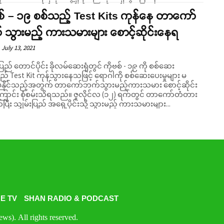
စ် – ၁၉ စစ်သည့် Test Kits ကုန်နေ တာကော်
သွားမည့် ကားသမားများ စောင့်ဆိုင်းနေရ
July 13, 2021
ပြည် တောင်ပိုင်း ခိုလမ်ဆေးရုံတွင် ကိုဗစ် - ၁၉ ကို စစ်ဆေး
် Test Kit ကုန်သွားနေသဖြင့် ရောဂါကို စစ်ဆေးပေးမှုများ မ
ပ်နိုင်သည့်အတွက် တာကော်ဘက်သွားမည့်ကားသမား စောင့်ဆိုင်း
ုံစမ်းသိရသည်။ ဇူလိုင်လ (၁၂) ရက်တွင် တာကော်တံတား
်ပြီး သျှမ်းပြည် အရှေ့ပိုင်းသို့ သွားမည့် ကားသမားများ...
E TV
SHAN RADIO & PODCAST
s). All rights reserved.