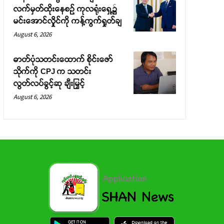
လက်မှတ်ထိုးနေစဉ် ကုလရုံးရှေ့၌
မင်းအောင်လှိုင်ကို ကန့်ကွက်ရှုတ်ချ
August 6, 2026
ဓာတ်ပုံသတင်းထောက် စိုင်းဇော်
သိုက်ကို CPJ က သတင်း
လွတ်လပ်ခွင့်ဆု ချီးမြှင့်
August 6, 2026