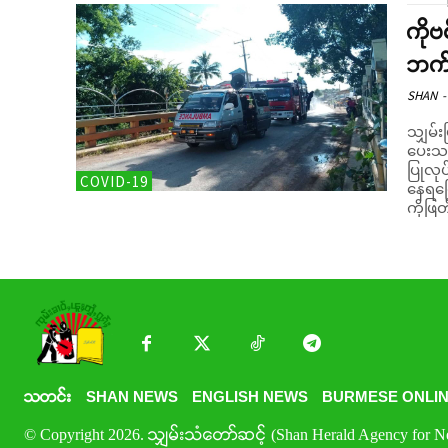
ကိုဗ
ဘက် 
SHAN
-
သျှမ်း
ပေးသည
ပြုလု
COVID-19
နေရကြောင်း စ
ကိုဖြတ
သတင်း
SHAN NEWS
ENGLISH NEWS
BURMESE ONLIN
© Copyright 2026. သျှမ်းသံတော်ဆင့် (Shan Herald Agency for New