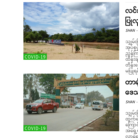
လင်း
ပြုလ
SHAN
-
သျှမ်း
အုပ်စု
ညွှန်ကြားကြောင
COVID-19
ထိန်းခ
တိန်း
မပြုရန် 
တာချ
ဒေသခ
SHAN
-
သျှမ်း
ထွက်ပ
ကြောင်း စုံစမ်း
COVID-19
အရှေ့ပ
လာရောက