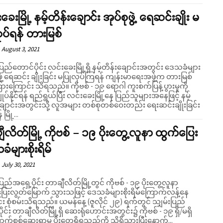
ခေးမြို့ နမ့်တိန်းချောင်း အုပ်စုဖွဲ့ ရေဆင်းချိုး မ
ုပ်ရန် တားမြစ်
August 3, 2021
ပြည်တောင်ပိုင်း လင်းခေးမြို့ရှိ နမ့်တိန်းချောင်းအတွင်း ဒေသခံများ
ဖွဲ့ ရေဆင်း ချိုးခြင်း မပြုလုပ်ကြရန် ကျန်းမာရေးအဖွဲ့က တားမြစ်
်း သိရသည်။ ကိုဗစ် - ၁၉ ရောဂါ ကူးစက်ပြန့်ပွားမှုကို
ျုပ်နိုင်ရန် ရည်ရွယ်ပြီး လင်းခေးမြို့နေ ပြည်သူများအနေဖြင့် နမ့်
ချောင်းအတွင်းသို့ လူအများ တစ်စုတစ်ဝေးတည်း ရေးဆင်းချိုးခြင်း
မြို့...
ီလိတ်မြို့ ကိုဗစ် – ၁၉ ပိုးတွေ့လူနာ ထွက်ပြေး
ံများစိုးရိမ်
July 30, 2021
ပြည်အရှေ့ပိုင်း တာချီလိတ်မြို့တွင် ကိုဗစ် - ၁၉ ပိုးတွေ့လူနာ
ြေးလွတ်မြောက် သွားသဖြင့် ဒေသခံများစိုးရိမ်ကြောက်လန့်နေ
သိရသည်။ ယမန်နေ့ (ဇူလိုင် ၂၉) ရက်တွင် သျှမ်းပြည်
ိုင်း တာချီလိတ်မြို့ရှိ ဆေးရုံဟောင်းအတွင်း၌ ကိုဗစ် - ၁၉ ရှိ/မရှိ
်စစ်ဆေးရာမှ ပိုးတွေ့ရှိရသည်ကို သိရှိသွားပြီးနောက်...