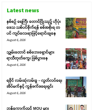
Latest news
နှစ်စဉ် ရေကြီး တောင်ပြိုသည့် ဟိုပုံး
ဒေသ သစ်ပင်စိုက်ရန် စစ်အစိုးရ တ
ပင် ကျပ်လေးရာဖြင့်ရောင်းချနေ
August 6, 2026
သျှမ်းတောင် စစ်ဘေးရှောင်များ
ရာသီတုတ်ကွေး ဖြစ်ပွားနေ
August 6, 2026
ရခိုင် လမ်းဆုံလမ်းခွ – လွတ်လပ်ရေး
အိပ်မက်နှင့် ကွန်ဖက်ဒရေးရှင်း
August 6, 2026
ဘန်ကောက်တွင် MOU များ