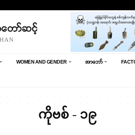
သံတော်ဆင့်
SHAN
WOMEN AND GENDER
အာဘော်
FACT
ကိုဗစ် - ၁၉