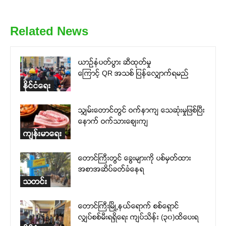
Related News
ယာဉ်နံပတ်ပွား ဆီထုတ်မှု
ကြောင့် QR အသစ် ပြန်လျှောက်ရမည်
နိုင်ငံရေး
သျှမ်းတောင်တွင် ဝက်နာကျ သေဆုံးမှုဖြစ်ပြီး
နောက် ဝက်သားစျေးကျ
ကျန်းမာရေး
တောင်ကြီးတွင် ခွေးများကို ပစ်မှတ်ထား
အစာအဆိပ်ခတ်ခံနေရ
သတင်း
တောင်ကြီးမြို့နယ်ရောက် စစ်ရှောင်
လျှပ်စစ်မီးရရှိရေး ကျပ်သိန်း (၃၀)ထိပေးရ