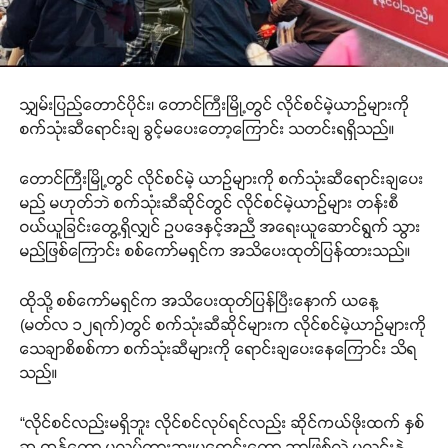
သျှမ်းပြည်တောင်ပိုင်း၊ တောင်ကြီးမြို့တွင် လိုင်စင်မဲ့ယာဉ်များကို
စက်သုံးဆီရောင်းချ ခွင့်မပေးတော့ကြောင်း သတင်းရရှိသည်။
တောင်ကြီးမြို့တွင် လိုင်စင်မဲ့ ယာဉ်များကို စက်သုံးဆီရောင်းချပေး
မည် မဟုတ်ဘဲ စက်သုံးဆီဆိုင်တွင် လိုင်စင်မဲ့ယာဉ်များ တန်းစီ
ဝယ်ယူခြင်းတွေ့ရှိလျှင် ဥပဒေနှင့်အညီ အရေးယူဆောင်ရွက် သွား
မည်ဖြစ်ကြောင်း စစ်ကော်မရှင်က အသိပေးထုတ်ပြန်ထားသည်။
ထိုသို့ စစ်ကော်မရှင်က အသိပေးထုတ်ပြန်ပြီးနောက် ယနေ့
(မတ်လ ၁၂ရက်)တွင် စက်သုံးဆီဆိုင်များက လိုင်စင်မဲ့ယာဉ်များကို
သေချာစိစစ်ကာ စက်သုံးဆီများကို ရောင်းချပေးနေကြောင်း သိရ
သည်။
“လိုင်စင်လည်းမရှိဘူး လိုင်စင်လုပ်ရင်လည်း ဆိုင်ကယ်ဖိုးထက် နှစ်
ဆ ကုန်တော့ မလုပ်ထားဘူး၊မရောင်းတော့ ဘာဖြစ်လဲ ပုလင်းနဲ့