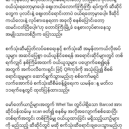
ဝယ်သုံးရတော့မှာပေါ့၊ ဈေးဘယ်လောက်ကြီးကြီး ရပ်ကွက် ဆီဆိုင်
တွေက ပုလင်းနဲ့ ဈေးတင်ရောင်းတာပဲ ဝယ်ရတော့မှာပေါ့။ ဒီဆိုင်
ကယ်လေးနဲ့ လုပ်စားနေရတာ အခုလို စနစ်ပြောင်းတော့
ထမင်းငတ်ပြီပေါ့။”ဟု တောင်ကြီးမြို့ခံ နေ့စားလုပ်စားနေသူ
အမျိုးသားတစ်ဦးက ပြောသည်။
စက်သုံးဆီမပြတ်လပ်စေရေးနှင့် စက်သုံးဆီ အမှန်တကယ်လိုအပ်
သူများ အဆင်ပြေစွာ ဝယ်ယူနိုင်စေရန် အရောင်းဆိုင်များတွင် တစ်
ရက်လျှင် နှစ်ကြိမ်အထက် ဝယ်ယူသူများ ပပျောက်စေ၍ရန်
အတွက် အက်ပလီကေးရှင်း ဖြင့် QRကုဒ်ကို အသုံးပြု၍ စိစစ်
ရောင်းချမှုများ ဆောင်ရွက်သွားမည်ဟု စစ်ကော်မရှင်
လက်အောက်ခံ စက်သုံးဆီစီမံခန့်ခွဲရေးက ယမန်‌ေန့ မတ်လ
၁၁ရက်နေ့တွင် ထုတ်ပြန်ထားသည်။
မော်တော်ယာဉ်များအတွက် Whel Tax တွင်ပါရှိသော Barcod အား
ဆိုင်ဝန်ထမ်းမှ scan ဖတ်၍ စနစ်မှ အလိုအလျောက်စစ်ဆေးပြီး
တစ်ရက်အတွင်း တစ်ကြိမ်မျှ ဝယ်ယူထားခြင်း မရှိသည့်ယာဉ်များ
ကို မည်သည့် ဆီဆိုင်တွင် မဆို စက်သုံးဆီရောင်းချပေးသွားမည်ဟု