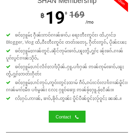
SHAN Membership
19
169
฿
฿
/mo
ၶဝ်ႈႁူမ်ႈ ႁဵၼ်းဢဝ်ၵၢၼ်ၶၢဝ်ႇ၊ ရေႊတီႊဢူဝ်ႊ၊ ထႆႇႁၢင်ႈ၊
Blogger, Vlog ထႆႇဝီႊတီႊဢူဝ်ႊ တတ်းတေႃႇ ႁဵတ်းဢွၵ်ႇ ပိုၼ်ၽႄႈ
ၶဝ်ႈႁူမ်ႈၵၢၼ်တူင်ႉၼိုင်ၸုမ်းၶၢဝ်ႇၽူႈတွႆႇႁွၵ်ႈ ၼႂ်းၶၵ်ႉၵၢၼ်
ပူၵ်းပွင်ၵၢၼ်သိုဝ်ႇ
ၶဝ်ႈႁူမ်ႈပၢင်လႅၵ်ႈလၢႆႈပိုၼ်ႉႁူႉပၢႆးႁၼ် ဢၼ်ၸုမ်းၶၢဝ်ႇၽူႈ
တွႆႇႁွၵ်ႈၸတ်းႁဵတ်း
ၶဝ်ႈႁူမ်ႈပၢင်ဢုပ်ႇဢူဝ်းတွင်ႈထၢမ် ၵဵဝ်ႇၵပ်းငဝ်းလၢႆးၵၢၼ်မိူင်း၊
ၵၢၼ်မၢၵ်ႈမီး၊ ပၢႆးမွၼ်း လႄႈ ႁူဝ်ၶေႃႈ ဢၼ်ၶႂ်ႈႁူႉၶႂ်ႈငိၼ်း။
လႆႈႁပ်ႉဢၢၼ်ႇ ၶၢဝ်ႇၶိုၵ်ႉတွၼ်း ပိူင်ပဵၼ်ဝူင်ႈလႂ်ဝူင်ႈ ၼၼ်ႉ။
Contact