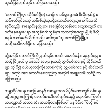
ထုတ်ပြန်ချက်တွင် ဖော်ပြထားသည်။
“တောင်ကြီးမှာ လိုင်စင်ရှိတဲ့ ယာဉ်က ခပ်ရှားရှားပဲ၊ ဒီလိုစနစ်နဲ့ စ
ကင်ဖတ်ရင်တော့ တန်းစီတဲ့သူမရှိလောက်တော့ဘူး၊ စက်သုံးဆီ
ဆိုင်လည်း အရောင်းနည်းမှာ၊ အခြေခံလူတန်းစားတွေအတွက် စား
ဝတ်နေရေး‌ေရာ အကုန်ခက်ကုန်မှာ၊ ဘယ်လိုအတွေးမျိုးနဲ့ ဒီလို
စနစ် သတ်မှတ်လိုက်လည်း မသိဘူး။”ဟု တောင်ကြီးမြို့ခံ
အမျိုးသမီးတစ်ဦးက ပြောသည်။
ထို့အပြင် တောင်ကြီးမြို့နယ်၊ရပ်စောက်၊ အောင်ပန်း၊ ညောင်ရွှေ စ
သည့် မြို့နယ် မှ ဒေသခံ အများစုသည် လျှပ်စစ်ကားနှင့် ဆိုင်ကယ်
များကို ပို၍ ဝယ်ယူလာကြသောကြောင့် လျှပ်စစ်ကားနှင့် ဆိုင်ကယ်
များ ရောင်းအားကောင်းနေသည်ဟု အဆိုပါ အမျိုးသမီးတစ်ဦးက
ပြောသည်။
ကမ္ဘာ့နိုင်ငံရေး အခြေနေနှင့် အရှေ့အလယ်ပိုင်းဒေသတွင် စစ်ရေး
ပဋိပက္ခများကြောင့် လောင်စာဆီတင်သွင်းသည့် ရေလမ်းကြောင်း
တလျှောက် အတားဆီး အဟန့်တားဖြစ်ပေါ် နေခြင်းကြောင့် စစ်