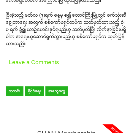
ကော်မရှင်တပ်က အကြောင်းပြ ထုတ်ပြန်ထားသည်။
ပြီးခဲ့သည့် မတ်လ (၉)ရက် နေ့မှ စ၍ တောင်ကြီးမြို့တွင် စက်သုံးဆီ
ချွေတာရေး အတွက် စစ်ကော်မရှင်တပ်က သတ်မှတ်ထားသည့် စုံ၊
မ ရက် ခွဲ၍ ယာဉ်မောင်းနှင်ရမည်ဟု သတ်မှတ်ပြီး လိုက်နာခြင်းမရှိ
ပါက အရေးယူဆောင်ရွက်သွားမည်ဟု စစ်ကော်မရှင်က ထုတ်ပြန်
ထားသည်။
Leave a Comments
သတင်း
နိုင်ငံရေး
အထွေထွေ
promotion