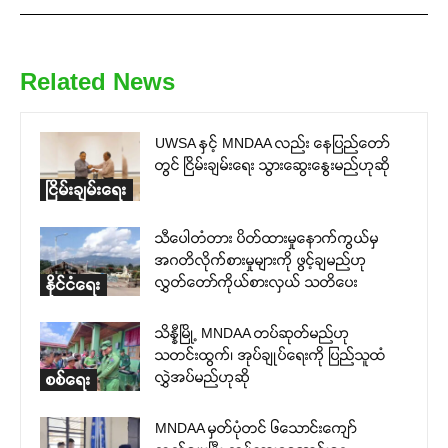
Related News
UWSA နှင့် MNDAA လည်း နေပြည်တော်
တွင် ငြိမ်းချမ်းရေး သွားဆွေးနွေးမည်ဟုဆို
ငြိမ်းချမ်းရေး
သီပေါတံတား ပိတ်ထားမှုနောက်ကွယ်မှ
အဂတိလိုက်စားမှုများကို ဖွင့်ချမည်ဟု
လွှတ်တော်ကိုယ်စားလှယ် သတိပေး
နိုင်ငံရေး
သိန္နီမြို့ MNDAA တပ်ဆုတ်မည်ဟု
သတင်းထွက်၊ အုပ်ချုပ်ရေးကို ပြည်သူထံ
လွှဲအပ်မည်ဟုဆို
စစ်ရေး
MNDAA မှတ်ပုံတင် ၆သောင်းကျော်