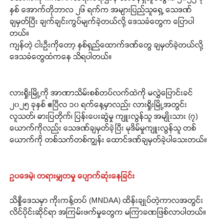
နှစ် အောက်တိုဘာလ ၂၆ ရက်က အများပြည်သူရှေ့ သေဒဏ်
ချမှတ်ပြီး ချက်ချင်းကွပ်မျက်ခဲ့တယ်လို့ ဒေသခံတွေက ပြောပါ
တယ်။
ကျန်တဲ့ ငါးဦးကိုတော့ နှစ်ရှည်ထောက်ဒဏ်တွေ ချမှတ်ခဲ့တယ်လို့
ဒေသခံတွေထံကနေ သိရပါတယ်။
လားရှိုးမြို့ကို အာဏာသိမ်းစစ်တပ်လက်ထဲကို မလွှဲပြောင်းခင်
၂၀၂၅ ခုနှစ် ဧပြီလ ၁၀ ရက်နေ့မှာလည်း လားရှိုးမြို့အတွင်း
လူသတ်၊ ဓားပြတိုက်၊ ပြန်းပေးဆွဲမှု ကျူးလွန်သူ အမျိုးသား (၇)
ယောက်ကိုလည်း သေဒဏ်ချမှတ်ခဲ့ပြီး မုဒိမ်မှုကျူးလွန်သူ တစ်
ယောက်ကို တစ်သက်တစ်ကျွန်း ထောင်ဒဏ်ချမှတ်ခဲ့ပါသေးတယ်။
ဥပဒေမဲ့၊ တရားမျှတမှု ပျောက်ဆုံးနေခြင်း
သိန္နီဒေသမှာ ကိုးကန့်တပ် (MNDAA) ထိန်းချုပ်တဲ့ကာလအတွင်း
လိင်ပိုင်းဆိုင်ရာ အကြမ်းဖက်မှုတွေက မကြာခဏဖြစ်လာပါတယ်။