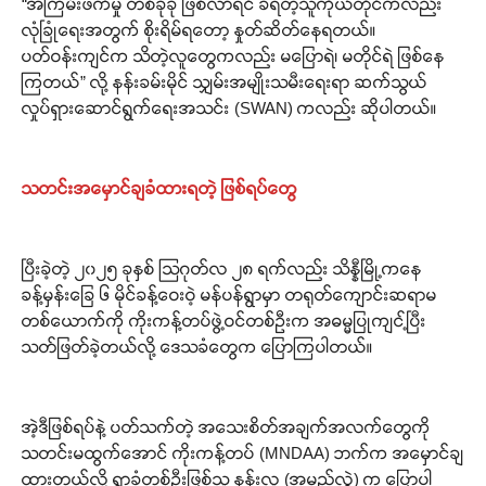
“အကြမ်းဖက်မှု တစ်ခုခု ဖြစ်လာရင် ခံရတဲ့သူကိုယ်တိုင်ကလည်း
လုံခြုံရေးအတွက် စိုးရိမ်ရတော့ နှုတ်ဆိတ်နေရတယ်။
ပတ်ဝန်းကျင်က သိတဲ့လူတွေကလည်း မပြောရဲ၊ မတိုင်ရဲ ဖြစ်နေ
ကြတယ်” လို့ နန်းခမ်းမိုင် သျှမ်းအမျိုးသမီးရေးရာ ဆက်သွယ်
လှုပ်ရှားဆောင်ရွက်ရေးအသင်း (SWAN) ကလည်း ဆိုပါတယ်။
သတင်းအမှောင်ချခံထားရတဲ့ ဖြစ်ရပ်တွေ
ပြီးခဲ့တဲ့ ၂၀၂၅ ခုနှစ် သြဂုတ်လ ၂၈ ရက်လည်း သိန္နီမြို့ကနေ
ခန့်မှန်းခြေ ၆ မိုင်ခန့်ဝေးဝဲ့ မန်ပန်ရွာမှာ တရုတ်ကျောင်းဆရာမ
တစ်ယောက်ကို ကိုးကန့်တပ်ဖွဲ့ဝင်တစ်ဦးက အဓမ္မပြုကျင့်ပြီး
သတ်ဖြတ်ခဲ့တယ်လို့ ဒေသခံတွေက ပြောကြပါတယ်။
အဲ့ဒီဖြစ်ရပ်နဲ့ ပတ်သက်တဲ့ အသေးစိတ်အချက်အလက်တွေကို
သတင်းမထွက်အောင် ကိုးကန့်တပ် (MNDAA) ဘက်က အမှောင်ချ
ထားတယ်လို့ ရွာခံတစ်ဦးဖြစ်သူ နန်းလူ (အမည်လွှဲ) က ပြောပါ