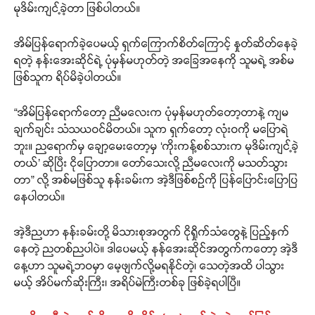
မုဒိမ်းကျင့်ခဲ့တာ ဖြစ်ပါတယ်။
အိမ်ပြန်ရောက်ခဲ့ပေမယ့် ရှက်ကြောက်စိတ်ကြောင့် နှုတ်ဆိတ်နေခဲ့
ရတဲ့ နန်းအေးဆိုင်ရဲ့ ပုံမှန်မဟုတ်တဲ့ အခြေအနေကို သူမရဲ့ အစ်မ
ဖြစ်သူက ရိပ်မိခဲ့ပါတယ်။
“အိမ်ပြန်ရောက်တော့ ညီမလေးက ပုံမှန်မဟုတ်တော့တာနဲ့ ကျမ
ချက်ချင်း သံသယဝင်မိတယ်။ သူက ရှက်တော့ လုံးဝကို မပြောရဲ
ဘူး။ ညရောက်မှ ချော့မေးတော့မှ ‘ကိုးကန့်စစ်သားက မုဒိမ်းကျင့်ခဲ့
တယ်’ ဆိုပြီး ငိုပြောတာ။ တော်သေးလို့ ညီမလေးကို မသတ်သွား
တာ” လို့ အစ်မဖြစ်သူ နန်းခမ်းက အဲ့ဒီဖြစ်စဉ်ကို ပြန်ပြောင်းပြောပြ
နေပါတယ်။
အဲ့ဒီညဟာ နန်းခမ်းတို့ မိသားစုအတွက် ငိုရှိုက်သံတွေနဲ့ ပြည့်နှက်
နေတဲ့ ညတစ်ညပါပဲ။ ဒါပေမယ့် နန်အေးဆိုင်အတွက်ကတော့ အဲ့ဒီ
နေ့ဟာ သူမရဲ့ဘဝမှာ မေ့ဖျက်လို့မရနိုင်တဲ့၊ သေတဲ့အထိ ပါသွား
မယ့် အိပ်မက်ဆိုးကြီး၊ အရိပ်မဲကြီးတစ်ခု ဖြစ်ခဲ့ရပါပြီ။