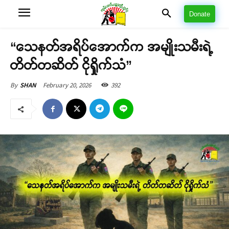
Donate
“သေနတ်အရိပ်အောက်က အမျိုးသမီးရဲ့
တိတ်တဆိတ် ငိုရှိုက်သံ”
February 20, 2026
392
By
SHAN