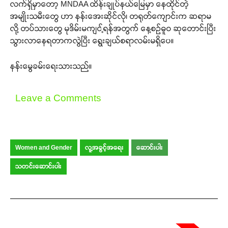
လက်ရှိမှာတော့ MNDAA ထိန်းချုပ်နယ်မြေမှာ နေထိုင်တဲ့
အမျိုးသမီးတွေ ဟာ နန်းအေးဆိုင်လို၊ တရုတ်ကျောင်းက ဆရာမ
လို့ တပ်သားတွေ မုဒိမ်းမကျင့်ရန်အတွက် နေ့စဉ်ဓူဝ ဆုတောင်းပြီး
သွားလာနေရတာကလွဲပြီး ရွေးချယ်စရာလမ်းမရှိပေ။
နန်းမွေခမ်းရေးသားသည်။
Leave a Comments
Women and Gender
လူ့အခွင့်အရေး
ဆောင်းပါး
သတင်းဆောင်းပါး