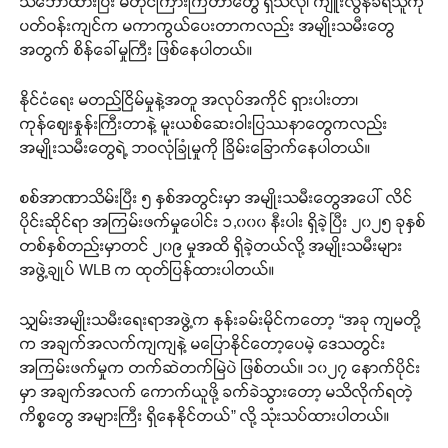
သဘောထားပြီး မတိုင်ကြားကြတာတွေ ရှိသလို၊ ကျူးလွန်ခံရသူကို
ပတ်ဝန်းကျင်က မကာကွယ်ပေးတာကလည်း အမျိုးသမီးတွေ
အတွက် စိန်ခေါ်မှုကြီး ဖြစ်နေပါတယ်။
နိုင်ငံရေး မတည်ငြိမ်မှုနဲ့အတူ အလုပ်အကိုင် ရှားပါးတာ၊
ကုန်ဈေးနှုန်းကြီးတာနဲ့ မူးယစ်ဆေးဝါးပြဿနာတွေကလည်း
အမျိုးသမီးတွေရဲ့ ဘဝလုံခြုံမှုကို ခြိမ်းခြောက်နေပါတယ်။
စစ်အာဏာသိမ်းပြီး ၅ နှစ်အတွင်းမှာ အမျိုးသမီးတွေအပေါ် လိင်
ပိုင်းဆိုင်ရာ အကြမ်းဖက်မှုပေါင်း ၁,၀၀၀ နီးပါး ရှိခဲ့ပြီး ၂၀၂၅ ခုနှစ်
တစ်နှစ်တည်းမှာတင် ၂၀၉ မှုအထိ ရှိခဲ့တယ်လို့ အမျိုးသမီးများ
အဖွဲ့ချုပ် WLB က ထုတ်ပြန်ထားပါတယ်။
သျှမ်းအမျိုးသမီးရေးရာအဖွဲ့က နန်းခမ်းမိုင်ကတော့ “အခု ကျမတို့
က အချက်အလက်ကျကျနဲ့ မပြောနိုင်တော့ပေမဲ့ ဒေသတွင်း
အကြမ်းဖက်မှုက တက်ဆဲတက်မြဲပဲ ဖြစ်တယ်။ ၁၀၂၇ နောက်ပိုင်း
မှာ အချက်အလက် ကောက်ယူဖို့ ခက်ခဲသွားတော့ မသိလိုက်ရတဲ့
ကိစ္စတွေ အများကြီး ရှိနေနိုင်တယ်” လို့ သုံးသပ်ထားပါတယ်။