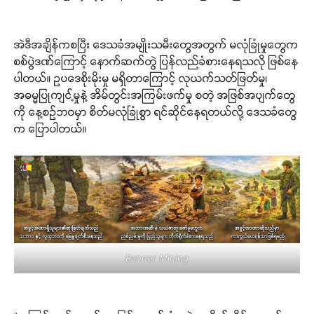
အဲဒီအချိန်ကစပြီး ဒေသခံအမျိုးသမီးတွေအတွက် မလုံခြုံမှုတွေက
စစ်ပွဲဒဏ်ကြောင့် နောက်ဆက်တွဲ ပြန်လည်ခံစားနေရသလို ဖြစ်နေ
ပါတယ်။ ဥပဒေစိုးမိုးမှု မရှိတာကြောင့် လုယက်သတ်ဖြတ်မှု၊
အဓမ္မပြုကျင့်မှုနဲ့ အိမ်တွင်းအကြမ်းဖက်မှု စတဲ့ အဖြစ်အပျက်တွေ
ကို နေ့စဉ်ဘဝမှာ စိတ်မလုံခြုံစွာ ရင်ဆိုင်နေရတယ်လို့ ဒေသခံတွေ
က ပြောပါတယ်။
Banner Mining