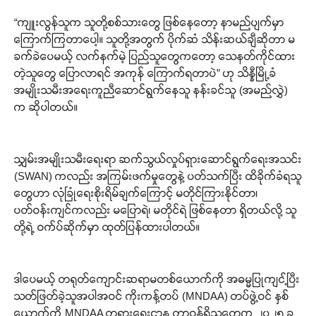
“ကျူးလွန်သူက သူတို့စစ်သားတွေ ဖြစ်နေတော့ နာမည်ပျက်မှာ
ကြောက်ကြတာပေါ့။ သူတို့အတွက် ပိုက်ဆံ သိန်းဆယ်ချီဆိုတာ မ
ခက်ခဲပေမယ့် လက်နက်မဲ့ ပြည်သူတွေကတော့ သေနတ်ကိုင်ထား
တဲ့သူတွေ ပြောလာရင် အကုန် ကြောက်ရတာပဲ” ဟု သိန္နီမြို့ခံ
အမျိုးသမီးအရေးကူညီဆောင်ရွက်နေသူ နန်းခင်သူ (အမည်လွှဲ)
က ဆိုပါတယ်။
သျှမ်းအမျိုးသမီးရေးရာ ဆက်သွယ်လှုပ်ရှားဆောင်ရွက်ရေးအသင်း
(SWAN) ကလည်း အကြမ်းဖက်မှုတွေနဲ့ ပတ်သက်ပြီး ထိခိုက်ခံရသူ
တွေဟာ လုံခြုံရေးစိုးရိမ်ချက်ကြောင့် မတိုင်ကြားနိုင်တာ၊
ပတ်ဝန်းကျင်ကလည်း မပြောရဲ၊ မတိုင်ရဲ ဖြစ်နေတာ ရှိတယ်လို့ သူ
တို့ရဲ့ ဝက်ပ်ဆိုက်မှာ ထုတ်ပြန်ထားပါတယ်။
ဒါပေမယ့် တရုတ်ကျောင်းဆရာမတစ်ယောက်ကို အဓမ္မပြုကျင့်ပြီး
သတ်ဖြတ်ခဲ့သူအပါအဝင် ကိုးကန့်တပ် (MNDAA) တပ်ဖွဲ့ဝင် နှစ်
ယောက်ကို MNDAA တရားရေးဌာန တာဝန်ရှိသူတွေက ၂၀၂၅ ခု