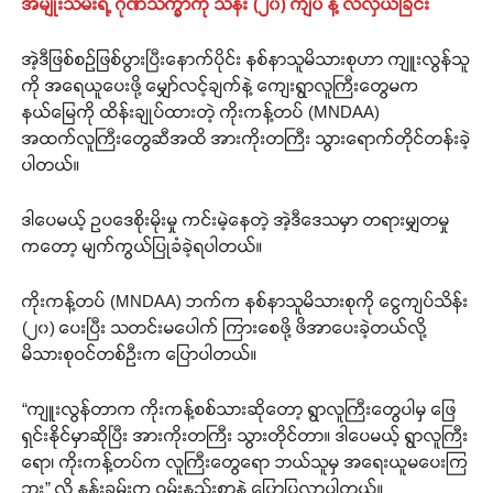
အမျိုးသမီးရဲ့ ဂုဏ်သိက္ခာကို သိန်း (၂၀) ကျပ် နဲ့ လဲလှယ်ခြင်း
အဲ့ဒီဖြစ်စဉ်ဖြစ်ပွားပြီးနောက်ပိုင်း နစ်နာသူမိသားစုဟာ ကျူးလွန်သူ
ကို အရေယူပေးဖို့ မျှော်လင့်ချက်နဲ့ ကျေးရွာလူကြီးတွေမက
နယ်မြေကို ထိန်းချုပ်ထားတဲ့ ကိုးကန့်တပ် (MNDAA)
အထက်လူကြီးတွေဆီအထိ အားကိုးတကြီး သွားရောက်တိုင်တန်းခဲ့
ပါတယ်။
ဒါပေမယ့် ဥပဒေစိုးမိုးမှု ကင်းမဲ့နေတဲ့ အဲ့ဒီဒေသမှာ တရားမျှတမှု
ကတော့ မျက်ကွယ်ပြုခံခဲ့ရပါတယ်။
ကိုးကန့်တပ် (MNDAA) ဘက်က နစ်နာသူမိသားစုကို ငွေကျပ်သိန်း
(၂၀) ပေးပြီး သတင်းမပေါက် ကြားစေဖို့ ဖိအာပေးခဲ့တယ်လို့
မိသားစုဝင်တစ်ဦးက ပြောပါတယ်။
“ကျူးလွန်တာက ကိုးကန့်စစ်သားဆိုတော့ ရွာလူကြီးတွေပါမှ ဖြေ
ရှင်းနိုင်မှာဆိုပြီး အားကိုးတကြီး သွားတိုင်တာ။ ဒါပေမယ့် ရွာလူကြီး
ရော၊ ကိုးကန့်တပ်က လူကြီးတွေရော ဘယ်သူမှ အရေးယူမပေးကြ
ဘူး” လို့ နန်းခမ်းက ဝမ်းနည်းစွာနဲ့ ပြောပြလာပါတယ်။