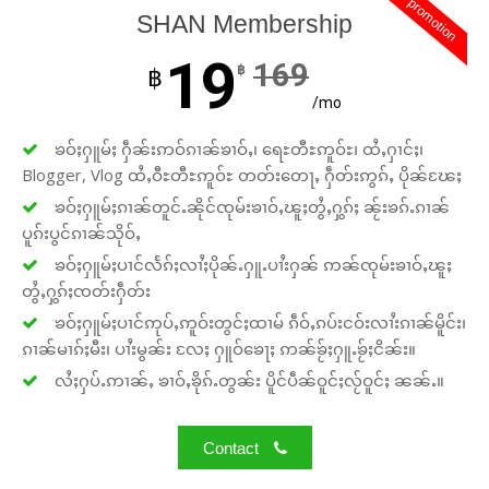
promotion
SHAN Membership
19
169
฿
฿
/mo
ၶဝ်ႈႁူမ်ႈ ႁဵၼ်းဢဝ်ၵၢၼ်ၶၢဝ်ႇ၊ ရေႊတီႊဢူဝ်ႊ၊ ထႆႇႁၢင်ႈ၊
Blogger, Vlog ထႆႇဝီႊတီႊဢူဝ်ႊ တတ်းတေႃႇ ႁဵတ်းဢွၵ်ႇ ပိုၼ်ၽႄႈ
ၶဝ်ႈႁူမ်ႈၵၢၼ်တူင်ႉၼိုင်ၸုမ်းၶၢဝ်ႇၽူႈတွႆႇႁွၵ်ႈ ၼႂ်းၶၵ်ႉၵၢၼ်
ပူၵ်းပွင်ၵၢၼ်သိုဝ်ႇ
ၶဝ်ႈႁူမ်ႈပၢင်လႅၵ်ႈလၢႆႈပိုၼ်ႉႁူႉပၢႆးႁၼ် ဢၼ်ၸုမ်းၶၢဝ်ႇၽူႈ
တွႆႇႁွၵ်ႈၸတ်းႁဵတ်း
ၶဝ်ႈႁူမ်ႈပၢင်ဢုပ်ႇဢူဝ်းတွင်ႈထၢမ် ၵဵဝ်ႇၵပ်းငဝ်းလၢႆးၵၢၼ်မိူင်း၊
ၵၢၼ်မၢၵ်ႈမီး၊ ပၢႆးမွၼ်း လႄႈ ႁူဝ်ၶေႃႈ ဢၼ်ၶႂ်ႈႁူႉၶႂ်ႈငိၼ်း။
လႆႈႁပ်ႉဢၢၼ်ႇ ၶၢဝ်ႇၶိုၵ်ႉတွၼ်း ပိူင်ပဵၼ်ဝူင်ႈလႂ်ဝူင်ႈ ၼၼ်ႉ။
Contact