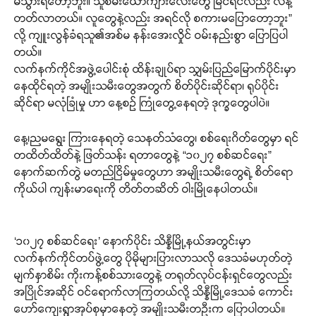
မသွားရဲတော့ဘူး။ သူစိမ်းယောကျ်ားလေးတွေ မြင်ရင်လည်း လန့်
တတ်လာတယ်။ လူတွေနဲ့လည်း အရင်လို စကားမပြောတော့ဘူး”
လို့ ကျူးလွန်ခံရသူ၏အစ်မ နန်းအေးလှိုင် ဝမ်းနည်းစွာ ပြောပြပါ
တယ်။
လက်နက်ကိုင်အဖွဲ့ပေါင်းစုံ ထိန်းချုပ်ရာ သျှမ်းပြည်မြောက်ပိုင်းမှာ
နေထိုင်ရတဲ့ အမျိုးသမီးတွေအတွက် စိတ်ပိုင်းဆိုင်ရာ၊ ရုပ်ပိုင်း
ဆိုင်ရာ မလုံခြုံမှု ဟာ နေ့စဉ် ကြုံတွေ့နေရတဲ့ ဒုက္ခတွေပါပဲ။
နေ့၊ညမရွေး ကြားနေရတဲ့ သေနတ်သံတွေ၊ စစ်ရေးဂိတ်တွေမှာ ရင်
တထိတ်ထိတ်နဲ့ ဖြတ်သန်း ရတာတွေနဲ့ “၁၀၂၇ စစ်ဆင်ရေး”
နောက်ဆက်တွဲ မတည်ငြိမ်မှုတွေဟာ အမျိုးသမီးတွေရဲ့ စိတ်ရော
ကိုယ်ပါ ကျန်းမာရေးကို တိတ်တဆိတ် ဝါးမြိုနေပါတယ်။
‘၁၀၂၇ စစ်ဆင်ရေး’ နောက်ပိုင်း သိန္နီမြို့နယ်အတွင်းမှာ
လက်နက်ကိုင်တပ်ဖွဲ့တွေ ပိုမိုများပြားလာသလို ဒေသခံမဟုတ်တဲ့
မျက်နှာစိမ်း ကိုးကန့်စစ်သားတွေနဲ့ တရုတ်လုပ်ငန်းရှင်တွေလည်း
အပြိုင်အဆိုင် ဝင်ရောက်လာကြတယ်လို့ သိန္နီမြို့ဒေသခံ ကောင်း
ဟော်ကျေးရွာအုပ်စုမှာနေတဲ့ အမျိုးသမီးတဦးက ပြောပါတယ်။