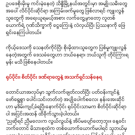
ဥပဒေစိုးမိုးမှု ကင်းမဲ့နေတဲ့ သိန္နီမြို့နယ်အတွင်းမှာ အမျိုးသမီးတွေ
အပေါ် လိင်ပိုင်းဆိုင်ရာ အကြမ်းဖက်မှုတွေ ဖြစ်လာရင် ကျူးလွန်
သူတွေကို အရေးယူရမယ့်အစား လက်တွေ့မှာတော့ လူတစ်
ယောက်ရဲ့ ဂုဏ်သိက္ခာကို ငွေကြေးနဲ့ လဲလှယ်ပြီး ပြဿနာကို ဖြေ
ရှင်းနေကြပါတယ်။
ကိုယ့်ဒေသကို သေနတ်ကိုင်ပြီး စိုးမိုထားသူတွေက ပြစ်မှုကျူးလွန်
နေတဲ့အတွက် ဒေသခံတွေဟာ ဘယ်နေရာ၊ ဘယ်သူကို တိုင်ကြားရ
မှန်း မသိ ဖြစ်နေပါတယ်။
ရုပ်ပိုင်း၊ စိတ်ပိုင်း ဒဏ်ရာတွေနဲ့ အသက်ရှင်သန်နေရ
တောင်ယာအလုပ်မှာ သွက်လက်ဖျတ်လတ်ပြီး ပတ်ဝန်းကျင်နဲ့
ဖော်ရွေစွာ ပေါင်းသင်းတတ်တဲ့ အပျိုပေါက်စလေး နန်းအေးဆိုင်
ဟာ မုဒိမ်းကျင့်ခံရပြီးနောက်ပိုင်း ရုပ်ပိုင်းသာမက စိတ်ပိုင်းဆိုင်ရာ
ပါ အပြင်းအထန် ထိခိုက်သွားခဲ့ပါတယ်။
“ညဆိုရင် ညီမလေးက လွယ်လွယ်နဲ့ အိပ်မပျော်တော့ဘူး။ နေ့ခင်း
ဘက်တောင် မိသားစုထဲက တစ်ယောက်ယောက်မပါရင် သူဘယ်မှ