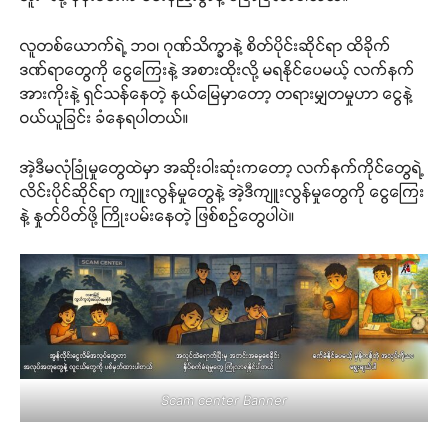
လူတစ်ယောက်ရဲ့ ဘဝ၊ ဂုဏ်သိက္ခာနဲ့ စိတ်ပိုင်းဆိုင်ရာ ထိခိုက်
ဒဏ်ရာတွေကို ငွေကြေးနဲ့ အစားထိုးလို့ မရနိုင်ပေမယ့် လက်နက်
အားကိုးနဲ့ ရှင်သန်နေတဲ့ နယ်မြေမှာတော့ တရားမျှတမှုဟာ ငွေနဲ့
ဝယ်ယူခြင်း ခံနေရပါတယ်။
အဲ့ဒီမလုံခြုံမှုတွေထဲမှာ အဆိုးဝါးဆုံးကတော့ လက်နက်ကိုင်တွေရဲ့
လိင်းပိုင်ဆိုင်ရာ ကျူးလွန်မှုတွေနဲ့ အဲ့ဒီကျူးလွန်မှုတွေကို ငွေကြေး
နဲ့ နှုတ်ပိတ်ဖို့ ကြိုးပမ်းနေတဲ့ ဖြစ်စဉ်တွေပါပဲ။
Scam center Banner