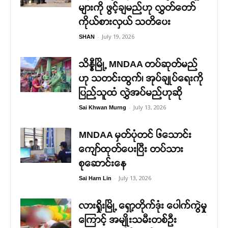
များကို ဖွင့်ချမည်ဟု လွှတ်တော်
ကိုယ်စားလှယ် သတိပေး
-
July 19, 2026
SHAN
သိန္နီမြို့ MNDAA တပ်ဆုတ်မည်
ဟု သတင်းထွက်၊ အုပ်ချုပ်ရေးကို
ပြည်သူထံ လွှဲအပ်မည်ဟုဆို
-
July 13, 2026
Sai Khwan Murng
MNDAA မှတ်ပုံတင် ၆သောင်း
ကျော်ထုတ်ပေးပြီး တပ်သား
စုဆောင်းနေ
-
July 13, 2026
Sai Harn Lin
လားရှိုးမြို့ ရှော့တိုက်ဒုံး ပေါက်ကွဲမှု
ကြောင့် အမျိုးသမီးတစ်ဦး