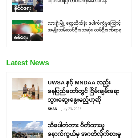
ထုတ်ပေးပြီး တပ်သားစုဆောင်းနေ
နိုင်ငံရေး
လားရှိုးမြို့ ရှော့တိုက်ဒုံး ပေါက်ကွဲမှုကြောင့်
အမျိုးသမီးတစ်ဦးသေဆုံး၊ တစ်ဦးဒဏ်ရာရ
စစ်ရေး
Latest News
UWSA နှင့် MNDAA လည်း
နေပြည်တော်တွင် ငြိမ်းချမ်းရေး
သွားဆွေးနွေးမည်ဟုဆို
-
July 23, 2026
SHAN
သီပေါတံတား ပိတ်ထားမှု
နောက်ကွယ်မှ အဂတိလိုက်စားမှု