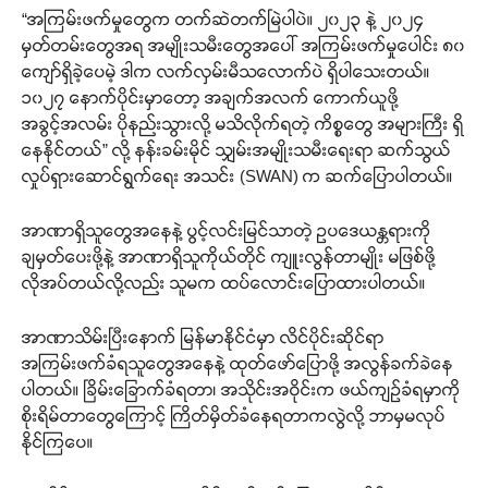
“အကြမ်းဖက်မှုတွေက တက်ဆဲတက်မြဲပါပဲ။ ၂၀၂၃ နဲ့ ၂၀၂၄
မှတ်တမ်းတွေအရ အမျိုးသမီးတွေအပေါ် အကြမ်းဖက်မှုပေါင်း ၈၀
ကျော်ရှိခဲ့ပေမဲ့ ဒါက လက်လှမ်းမီသလောက်ပဲ ရှိပါသေးတယ်။
၁၀၂၇ နောက်ပိုင်းမှာတော့ အချက်အလက် ကောက်ယူဖို့
အခွင့်အလမ်း ပိုနည်းသွားလို့ မသိလိုက်ရတဲ့ ကိစ္စတွေ အများကြီး ရှိ
နေနိုင်တယ်” လို့ နန်းခမ်းမိုင် သျှမ်းအမျိုးသမီးရေးရာ ဆက်သွယ်
လှုပ်ရှားဆောင်ရွက်ရေး အသင်း (SWAN) က ဆက်ပြောပါတယ်။
အာဏာရှိသူတွေအနေနဲ့ ပွင့်လင်းမြင်သာတဲ့ ဥပဒေယန္တရားကို
ချမှတ်ပေးဖို့နဲ့ အာဏာရှိသူကိုယ်တိုင် ကျူးလွန်တာမျိုး မဖြစ်ဖို့
လိုအပ်တယ်လို့လည်း သူမက ထပ်လောင်းပြောထားပါတယ်။
အာဏာသိမ်းပြီးနောက် မြန်မာနိုင်ငံမှာ လိင်ပိုင်းဆိုင်ရာ
အကြမ်းဖက်ခံရသူတွေအနေနဲ့ ထုတ်ဖော်ပြောဖို့ အလွန်ခက်ခဲနေ
ပါတယ်။ ခြိမ်းခြောက်ခံရတာ၊ အသိုင်းအဝိုင်းက ဖယ်ကျဉ်ခံရမှာကို
စိုးရိမ်တာတွေကြောင့် ကြိတ်မှိတ်ခံနေရတာကလွဲလို့ ဘာမှမလုပ်
နိုင်ကြပေ။