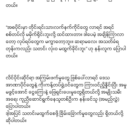
တယ်။
“အစပိုင်းမှာ တိုင်းရင်းသားလက်နက်ကိုင်တွေ လာရင် အရင်
စစ်တပ်လို မမိုက်ရိုင်းဘူးလို့ ထင်ထားတာ။ ဒါပေမဲ့ အချိန်ကြာလာ
တော့ လုပ်ရပ်တွေက မကွာတော့ဘူး။ ဆရာမလေး အသတ်ခံရ
တုန်းကလည်း သတင်း လုံးဝ မထွက်ခိုင်းဘူး” ဟု နန်းလူက ပြောပါ
တယ်။
လိင်ပိုင်းဆိုင်ရာ အကြမ်းဖက်မှုတွေ ဖြစ်ပေါ်လာရင် ဒေသ
အာဏာပိုင်တွေနဲ့ ကိုးကန့်တပ်ဖွဲ့ဝင်တွေက ကြားဝင်ညှိနှိုင်းပြီး အမှု
မဖွင့်အောင် ငွေကြေးနဲ့ ဖြေရှင်းပေးမှုတွေရှိတယ်လို့ အမျိုးသမီး
အရေး ကူညီဆောင်ရွက်နေသူတစ်ဦးက နန်းခင်သူ (အမည်လွှဲ)
ပြောပါတယ်။
ဒါ့အပြင် သတင်းမထွက်စေဖို့ ခြိမ်းခြောက်မှုတွေလည်း ရှိတယ်လို့
ဆိုပါတယ်။