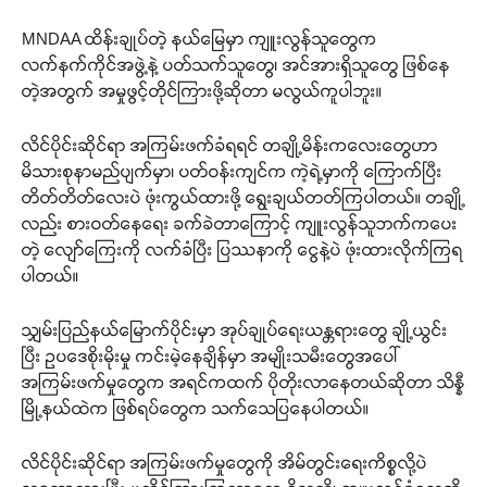
MNDAA ထိန်းချုပ်တဲ့ နယ်မြေမှာ ကျူးလွန်သူတွေက
လက်နက်ကိုင်အဖွဲ့နဲ့ ပတ်သက်သူတွေ၊ အင်အားရှိသူတွေ ဖြစ်နေ
တဲ့အတွက် အမှုဖွင့်တိုင်ကြားဖို့ဆိုတာ မလွယ်ကူပါဘူး။
လိင်ပိုင်းဆိုင်ရာ အကြမ်းဖက်ခံရရင် တချို့မိန်းကလေးတွေဟာ
မိသားစုနာမည်ပျက်မှာ၊ ပတ်ဝန်းကျင်က ကဲ့ရဲ့မှာကို ကြောက်ပြီး
တိတ်တိတ်လေးပဲ ဖုံးကွယ်ထားဖို့ ရွေးချယ်တတ်ကြပါတယ်။ တချို့
လည်း စားဝတ်နေရေး ခက်ခဲတာကြောင့် ကျူးလွန်သူဘက်ကပေး
တဲ့ လျော်ကြေးကို လက်ခံပြီး ပြဿနာကို ငွေနဲ့ပဲ ဖုံးထားလိုက်ကြရ
ပါတယ်။
သျှမ်းပြည်နယ်မြောက်ပိုင်းမှာ အုပ်ချုပ်ရေးယန္တရားတွေ ချို့ယွင်း
ပြီး ဥပဒေစိုးမိုးမှု ကင်းမဲ့နေချိန်မှာ အမျိုးသမီးတွေအပေါ်
အကြမ်းဖက်မှုတွေက အရင်ကထက် ပိုတိုးလာနေတယ်ဆိုတာ သိန္နီ
မြို့နယ်ထဲက ဖြစ်ရပ်တွေက သက်သေပြနေပါတယ်။
လိင်ပိုင်းဆိုင်ရာ အကြမ်းဖက်မှုတွေကို အိမ်တွင်းရေးကိစ္စလို့ပဲ