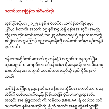
တောင်ယာအပြန်က အိပ်မက်ဆိုး
အဲ့ဒီဖြစ်စဉ်ဟာ ၂၀၂၅ ခုနှစ် ဧပြီလပိုင်း သင်္ကြန်အကြိုနေ့မှာ
ဖြစ်ပွားခဲ့တာပါ။ အသက် ၁၅ နှစ်အရွယ်ရှိ နန်းအေးဆိုင် (အမည်
လွှဲ) ဟာ ကိုဗစ်ကပ်ဘေးနဲ့ “၁၀၂၇ စစ်ဆင်ရေး”ရဲ့ နောက်ဆက်တွဲ
စစ်ပွဲဒဏ်တွေကြောင့် ပညာရေးခရီးကို လမ်းတစ်ဝက်မှာ ရပ်တန့်ခဲ့
ရပါတယ်။
နန်းအေးဆိုင်တစ်ယောက် ၇ တန်းနဲ့ပဲ ကျောင်းကနေထွက်ပြီး၊
သူမအရွယ်က ကျောင်းစာသင်ခန်းထဲမှာ ရှိနေရမယ့်အစား မိသားစု
စားဝတ်နေရေးအတွက် တောင်ယာအလုပ်ကို လုပ်ကိုင်နေရပါ
တယ်။
သင်္ကြန်အကြိုနေ့ ညနေခင်းမှာ နန်းအေးဆိုင်ဟာ တောင်ယာကနေ
အိမ်ကို တစ်ယောက်တည်း ပြန်လာချိန် မိုင်းပါးကျေးရွာအုပ်စု
အတွင်း အခြေချထားတဲ့ ကိုးကန့်တပ် (MNDAA) ရဲ့ တပ်သားတစ်
ယောက်က နန်းအေးဆိုင်ကို ခြုံထဲ အတင်းအဓမ္မ ဆွဲခေါ်သွားပြီး