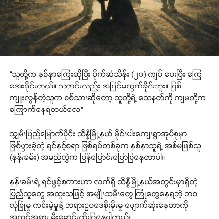
“သူတို့က နစ်နာကြေးဆိုပြီး ပိုက်ဆံသိန်း (၂၀) ကျပ် ပေးပြီး ကြေ
အေးခိုင်းတယ်။ သတင်းလည်း အပြင်မထွက်ခိုင်းဘူး။ ပြစ်
ကျူးလွန်တဲ့သူက စစ်သားဆိုတော့ သူတို့ရဲ့ သေနတ်ကို ကျမတို့က
ကြောက်နေရတယ်လေ”
သျှမ်းပြည်မြောက်ပိုင်း သိန္နီမြို့နယ် မိုင်းပါးကျေးရွာအုပ်စုမှာ
ဖြစ်ပွားခဲ့တဲ့ ရင်နင့်စရာ ဖြစ်ရပ်တစ်ခုက နစ်နာသူရဲ့ အစ်မဖြစ်သူ
(နန်းခမ်း) အမည်လွှဲက ပြန်ပြောင်းပြောပြနေတာပါ။
နန်းခမ်းရဲ့ ရင်ဖွင့်စကားဟာ လက်ရှိ သိန္နီမြို့နယ်အတွင်းမှာရှိတဲ့
ပြည်သူတွေ အထူးသဖြင့် အမျိုးသမီးတွေ ကြုံတွေနေရတဲ့ ဘဝ
လုံခြုံမှု ကင်းမဲ့မှုနဲ့ တရားဥပဒေစိုးမိုးမှု ပျောက်ဆုံးနေတာကို
အထင်အရှား မီးမောင်းထိုးပြနေပါတယ်။