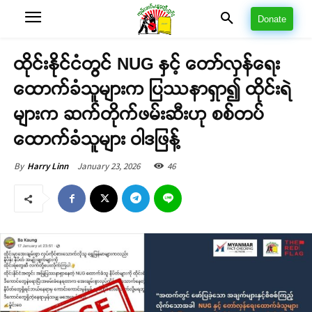
Donate
ထိုင်းနိုင်ငံတွင် NUG နှင့် တော်လှန်ရေး
ထောက်ခံသူများက ပြဿနာရှာ၍ ထိုင်းရဲ
များက ဆက်တိုက်ဖမ်းဆီးဟု စစ်တပ်
ထောက်ခံသူများ ဝါဒဖြန့်
January 23, 2026
46
By
Harry Linn