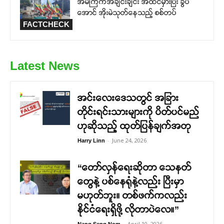
အိမ်ကြက်အချင်းချင်း အထင်မှားပြီး ခွပ်
အောင် အိုးမဲသုတ်နေသည့် စစ်တပ်
FACTCHECK
Latest News
အင်းလေးဒေသတွင် အခြား
တိုင်းရင်းသားများကို ပိတ်ပင်မည်
ဟုဆိုသည့် ထုတ်ပြန်ချက်အတု
-
June 24, 2026
Harry Linn
“တော်လှန်ရေးဆိုတာ သေနတ်
တွေနဲ့ ပစ်နေရုံနဲ့လည်း ပြီးမှာ
မဟုတ်ဘူး။ တစ်ဖက်ကလည်း
နိုင်ငံရေးရှိဖို့ လိုတာပဲလေ။”
-
April 10, 2026
Nang Seng Nom