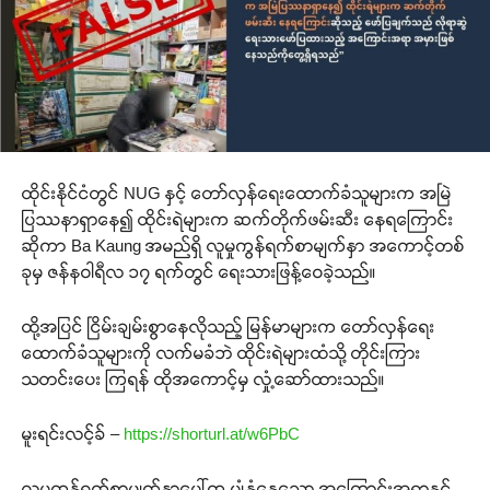
ထိုင်းနိုင်ငံတွင် NUG နှင့် တော်လှန်ရေးထောက်ခံသူများက အမြဲ
ပြဿနာရှာနေ၍ ထိုင်းရဲများက ဆက်တိုက်ဖမ်းဆီး နေရကြောင်း
ဆိုကာ Ba Kaung အမည်ရှိ လူမှုကွန်ရက်စာမျက်နှာ အကောင့်တစ်
ခုမှ ဇန်နဝါရီလ ၁၇ ရက်တွင် ရေးသားဖြန့်ဝေခဲ့သည်။
ထို့အပြင် ငြိမ်းချမ်းစွာနေလိုသည့် မြန်မာများက တော်လှန်ရေး
ထောက်ခံသူများကို လက်မခံဘဲ ထိုင်းရဲများထံသို့ တိုင်းကြား
သတင်းပေး ကြရန် ထိုအကောင့်မှ လှုံ့ဆော်ထားသည်။
မူးရင်းလင့်ခ် –
https://shorturl.at/w6PbC
လူမှုကွန်ရက်စာမျက်နှာပေါ်က ပျံ့နှံ့နေသော အကြောင်းအရာနှင့်