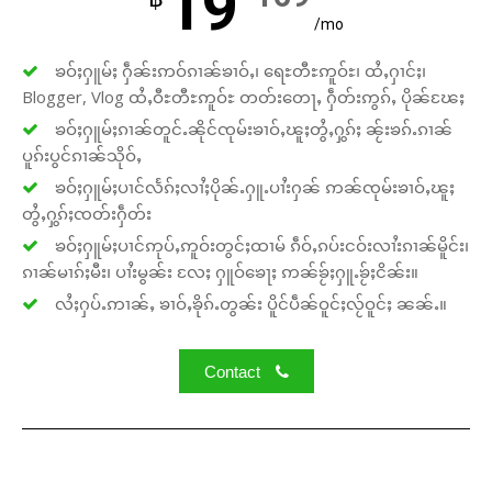
19
/mo
ၶဝ်ႈႁူမ်ႈ ႁဵၼ်းဢဝ်ၵၢၼ်ၶၢဝ်ႇ၊ ရေႊတီႊဢူဝ်ႊ၊ ထႆႇႁၢင်ႈ၊
Blogger, Vlog ထႆႇဝီႊတီႊဢူဝ်ႊ တတ်းတေႃႇ ႁဵတ်းဢွၵ်ႇ ပိုၼ်ၽႄႈ
ၶဝ်ႈႁူမ်ႈၵၢၼ်တူင်ႉၼိုင်ၸုမ်းၶၢဝ်ႇၽူႈတွႆႇႁွၵ်ႈ ၼႂ်းၶၵ်ႉၵၢၼ်
ပူၵ်းပွင်ၵၢၼ်သိုဝ်ႇ
ၶဝ်ႈႁူမ်ႈပၢင်လႅၵ်ႈလၢႆႈပိုၼ်ႉႁူႉပၢႆးႁၼ် ဢၼ်ၸုမ်းၶၢဝ်ႇၽူႈ
တွႆႇႁွၵ်ႈၸတ်းႁဵတ်း
ၶဝ်ႈႁူမ်ႈပၢင်ဢုပ်ႇဢူဝ်းတွင်ႈထၢမ် ၵဵဝ်ႇၵပ်းငဝ်းလၢႆးၵၢၼ်မိူင်း၊
ၵၢၼ်မၢၵ်ႈမီး၊ ပၢႆးမွၼ်း လႄႈ ႁူဝ်ၶေႃႈ ဢၼ်ၶႂ်ႈႁူႉၶႂ်ႈငိၼ်း။
လႆႈႁပ်ႉဢၢၼ်ႇ ၶၢဝ်ႇၶိုၵ်ႉတွၼ်း ပိူင်ပဵၼ်ဝူင်ႈလႂ်ဝူင်ႈ ၼၼ်ႉ။
Contact