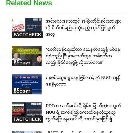
Related News
အင်းလေးဒေသတွင် အခြားတိုင်းရင်းသားများ
ကို ပိတ်ပင်မည်ဟုဆိုသည့် ထုတ်ပြန်ချက်
အတု
FACTCHECK
“တော်လှန်ရေးဆိုတာ သေနတ်တွေနဲ့ ပစ်နေ
ရုံနဲ့လည်း ပြီးမှာမဟုတ်ဘူး။ တစ်ဖက်က
လည်း နိုင်ငံရေးရှိဖို့ လိုတာပဲလေ။”
နိုင်ငံရေး
စေ့စပ်ဆွေးနွေးရေး ဖြစ်လာခဲ့ရင် NUG ကျန်
နေခဲ့မှာလား
နိုင်ငံရေး
PDFက သတ်မယ်လို့ ခြိမ်းခြောက်တဲ့အတွက်
NUG ရဲ့ ဆက်ကြေးကောက်နေတဲ့သူတွေ
ထွက်ပြေးနေတယ်လို့ သတင်းမှားဖြန့်ချိ
FACTCHECK