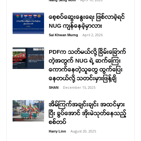
စေ့စပ်ဆွေးနွေးရေး ဖြစ်လာခဲ့ရင်
NUG ကျန်နေခဲ့မှာလား
-
April 2, 2026
Sai Khwan Murng
PDFက သတ်မယ်လို့ ခြိမ်းခြောက်
တဲ့အတွက် NUG ရဲ့ ဆက်ကြေး
ကောက်နေတဲ့သူတွေ ထွက်ပြေး
နေတယ်လို့ သတင်းမှားဖြန့်ချိ
-
December 15, 2025
SHAN
အိမ်ကြက်အချင်းချင်း အထင်မှား
ပြီး ခွပ်အောင် အိုးမဲသုတ်နေသည့်
စစ်တပ်
-
August 20, 2025
Harry Linn