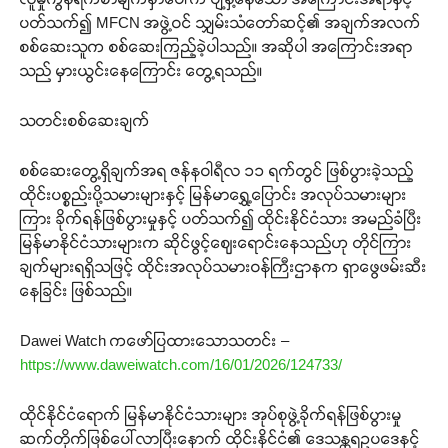
ပတ်သက်၍ MFCN အဖွဲ့ဝင် သျှမ်းသံတော်ဆင့်၏ အချက်အလက်
စစ်ဆေးသူက စစ်ဆေးကြည့်ခဲ့ပါသည်။ အဆိုပါ အကြောင်းအရာ
သည် မှားယွင်းနေကြောင်း တွေ့ရသည်။
သတင်းစစ်ဆေးချက်
စစ်ဆေးတွေ့ရှိချက်အရ ဇန်နဝါရီလ ၁၁ ရက်တွင် ဖြစ်ပွားခဲ့သည့်
ထိုင်းပစ္စည်းပို့သမားများနှင့် မြန်မာရွှေ့ပြောင်း အလုပ်သမားများ
ကြား ခိုက်ရန်ဖြစ်ပွားမှုနှင့် ပတ်သက်၍ ထိုင်းနိုင်ငံသား အမည်ခံပြီး
မြန်မာနိုင်ငံသားများက ဆိုင်ဖွင့်ဈေးရောင်းနေသည်ဟု တိုင်ကြား
ချက်များရရှိသဖြင့် ထိုင်းအလုပ်သမားဝန်ကြီးဌာနက ရှာဖွေဖမ်းဆီး
နေခြင်း ဖြစ်သည်။
Dawei Watch ကဖော်ပြထားသောသတင်း –
https://www.daweiwatch.com/16/01/2026/124733/
ထိုင်နိုင်ငံရောက် မြန်မာနိုင်ငံသားများ အုပ်စုဖွဲ့ခိုက်ရန်ဖြစ်ပွားမှု
ဆက်တိုက်ဖြစ်ပေါ်လာပြီးနောက် ထိုင်းနိုင်ငံ၏ ဒေသန္တရဥပဒေနှင့်