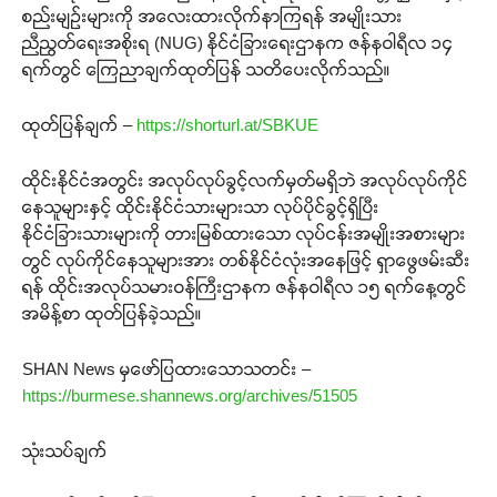
စည်းမျဉ်းများကို အလေးထားလိုက်နာကြရန် အမျိုးသား
ညီညွတ်ရေးအစိုးရ (NUG) နိုင်ငံခြားရေးဌာနက ဇန်နဝါရီလ ၁၄
ရက်တွင် ကြေညာချက်ထုတ်ပြန် သတိပေးလိုက်သည်။
ထုတ်ပြန်ချက် –
https://shorturl.at/SBKUE
ထိုင်းနိုင်ငံအတွင်း အလုပ်လုပ်ခွင့်လက်မှတ်မရှိဘဲ အလုပ်လုပ်ကိုင်
နေသူများနှင့် ထိုင်းနိုင်ငံသားများသာ လုပ်ပိုင်ခွင့်ရှိပြီး
နိုင်ငံခြားသားများကို တားမြစ်ထားသော လုပ်ငန်းအမျိုးအစားများ
တွင် လုပ်ကိုင်နေသူများအား တစ်နိုင်ငံလုံးအနေဖြင့် ရှာဖွေဖမ်းဆီး
ရန် ထိုင်းအလုပ်သမားဝန်ကြီးဌာနက ဇန်နဝါရီလ ၁၅ ရက်နေ့တွင်
အမိန့်စာ ထုတ်ပြန်ခဲ့သည်။
SHAN News မှဖော်ပြထားသောသတင်း –
https://burmese.shannews.org/archives/51505
သုံးသပ်ချက်