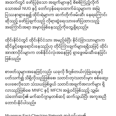
အထက်တွင် ဖော်ပြခဲ့သော အချက်များနှင့် စိစစ်ကြည့်လိုက်
သောအခါ NUG နှင့် တော်လှန်ရေးထောက်ခံသူများက အမြဲ
ပြဿနာရှာနေ၍ ထိုင်းရဲများက ဆက်တိုက်ဖမ်းဆီး နေရကြောင်း
ဆိုသည့် ဖော်ပြချက်သည် လိုရာဆွဲရေးသားဖော်ပြထားသည့်
အကြောင်းအရာ အမှားဖြစ်နေသည်ကိုတွေ့ရှိရသည်။
ထိုင်းနိုင်ငံတွင် ထိုင်းနိုင်ငံသား အမည်ခံပြီး နိုင်ငံခြားသားများက
ဆိုင်ဖွင့်ဈေးရောင်းနေသည်ဟု တိုင်ကြားချက်များရရှိသဖြင့် ထိုင်း
အာဏာပိုင်းများက တစ်နိုင်ငံလုံးအနေဖြင့် ရှာဖွေဖမ်းဆီးနေခြင်း
ဖြစ်သည်။
စာဖတ်သူများအနေဖြင့်လည်း ယခုလို ဒီဂျစ်တယ်လုံခြုံရေးနှင့်
ပတ်သက်၍ သိရှိလိုသည်ဖြစ်စေ၊ သတင်းတု/သတင်းမှား စစ်ဆေေး
ပေးစေလိုသော သံသယဖြစ်ဖွယ် သတင်းအချက်အလက်များ ရှိ
လာသည်ဖြစ်စေ MNFC နှင့် MFCN အဖွဲ့ဝင်ဖြစ်သည့် သျှမ်း
သံတော်ဆင့်၏ မက်ဆင်ဂျာမှတစ်ဆင့် ဆက်သွယ်ပြီး အကူအညီ
တောင်းနိုင်ပါသည်။
Myanmar Fact-Checking Network အဖွဲ့ဝင်များ၏