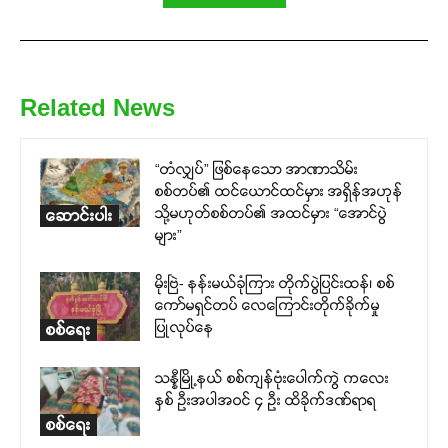
Related News
“တံလျှပ်” ဖြစ်နေသော အာဏာသိမ်း
စစ်တပ်၏ ထင်ယောင်ထင်မှား အရှိန်အဟုန်
သို့မဟုတ်စစ်တပ်၏ အထင်မှား “အောင်ပွဲ
ဆောင်းပါး
များ”
မိုးဗြဲ- နန်းမယ်ခုံကြား တိုက်ပွဲပြင်းထန်၊ စစ်
ကော်မရှင်တပ် လေကြောင်းတိုက်ခိုက်မှု
ပြုလုပ်နေ
စစ်ရေး
သန္နီမြို့နယ် စစ်ကျန်ဗုံးပေါက်ကွဲ ကလေး
နှစ် ဦးအပါအဝင် ၄ ဦး ထိခိုက်ဒဏ်ရာရ
စစ်ရေး