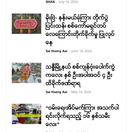
-
July 16, 2026
SHAN
မိုးဗြဲ- နန်းမယ်ခုံကြား တိုက်ပွဲ
ပြင်းထန်၊ စစ်ကော်မရှင်တပ်
လေကြောင်းတိုက်ခိုက်မှု ပြုလုပ်
နေ
-
June 16, 2026
Sai Hseng Aai
သန္နီမြို့နယ် စစ်ကျန်ဗုံးပေါက်ကွဲ
ကလေး နှစ် ဦးအပါအဝင် ၄ ဦး
ထိခိုက်ဒဏ်ရာရ
-
May 16, 2026
Sai Hseng Aai
“ဝမ်းရေးအိပ်မက်ကြား အသက်ပါ
ရင်းလိုက်ရသည့် ၁၆ နှစ်သမီး
လေး”