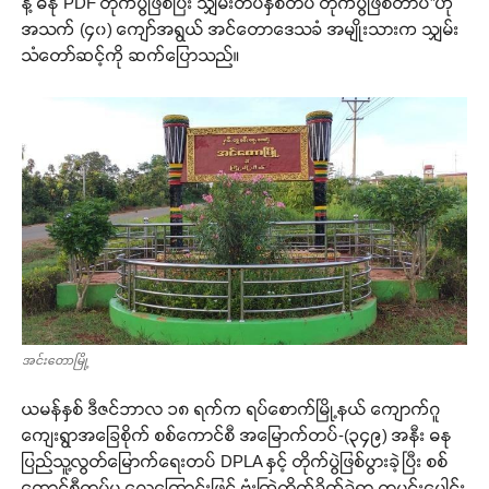
နဲ့ ဓနု PDF တိုက်ပွဲဖြစ်ပြီး သျှမ်းတပ်နှစ်တပ် တိုက်ပွဲဖြစ်တာပဲ”ဟု
အသက် (၄၀) ကျော်အရွယ် အင်တောဒေသခံ အမျိုးသားက သျှမ်း
သံတော်ဆင့်ကို ဆက်ပြောသည်။
အင်းတောမြို့
ယမန်နှစ် ဒီဇင်ဘာလ ၁၈ ရက်က ရပ်စောက်မြို့နယ် ကျောက်ဂူ
ကျေးရွာအခြေစိုက် စစ်ကောင်စီ အမြောက်တပ်-(၃၄၉) အနီး ဓနု
ပြည်သူ့လွတ်မြောက်ရေးတပ် DPLA နှင့် တိုက်ပွဲဖြစ်ပွားခဲ့ပြီး စစ်
Support SHAN
ကောင်စီတပ်မှ လေကြောင်းဖြင့် ဗုံးကြဲတိုက်ခိုက်ခဲ့ရာ ထမင်းပေါင်း