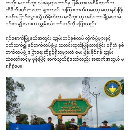
တည်း မဟုတ်ဘူး သုံးနေရာတောင်မှ ဖြစ်တာ။ အစိမ်းဘက်က
ထိခိုက်ဒဏ်ရာရတာ များတယ်၊ အကြားဘက်ကတော့ တောနင်းပြီး
စခန်းပြောင်းသွားလို့ ထိခိုက်တာ မသိဘူး”ဟု အင်တောမြို့ဒေသခံ
၎င်းအမျိုးသားက သျှမ်းသံတော်ဆင့်ကို ပြောသည်။
ရပ်စောက်မြို့နယ်အတွင်း သျှမ်းတပ်နှစ်တပ် တိုက်ပွဲများနှင့်
ပတ်သက်၍ နှစ်ဘက်တပ်ဖွဲ့မှ သတင်းထုတ်ပြန်ထားခြင်း မရှိဘဲ နှစ်
ဘက်တပ်ဖွဲ့ ပြောရေးဆိုခွင့်ရှိသူများထံ မေးမြန်းနိုင်ရန် သျှမ်း
သံတော်ဆင့်မှ ဖုန်းဖြင့် ဆက်သွယ်ခဲ့သော်လည်း အဆက်အသွယ် မ
ရရှိခဲ့ပေ။