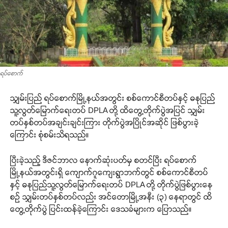
ရပ်စောက်
သျှမ်းပြည် ရပ်စောက်မြို့နယ်အတွင်း စစ်ကောင်စီတပ်နှင့် ဓနုပြည်
သူ့လွတ်မြောက်ရေးတပ် DPLA တို့ ထိတွေ့တိုက်ပွဲအပြင် သျှမ်း
တပ်နှစ်တပ်အချင်းချင်းကြား တိုက်ပွဲအပြိုင်အဆိုင် ဖြစ်ပွားခဲ့
ကြောင်း စုံစမ်းသိရသည်။
ပြီးခဲ့သည့် ဒီဇင်ဘာလ နောက်ဆုံးပတ်မှ စတင်ပြီး ရပ်စောက်
မြို့နယ်အတွင်းရှိ ကျောက်ဂူကျေးရွာဘက်တွင် စစ်ကောင်စီတပ်
နှင့် ဓနုပြည်သူ့လွတ်မြောက်ရေးတပ် DPLA တို့ တိုက်ပွဲဖြစ်ပွားနေ
စဉ် သျှမ်းတပ်နှစ်တပ်လည်း အင်တောမြို့အနီး (၃) နေရာတွင် ထိ
တွေ့တိုက်ပွဲ ပြင်းထန်ခဲ့ကြောင်း ဒေသခံများက ပြောသည်။