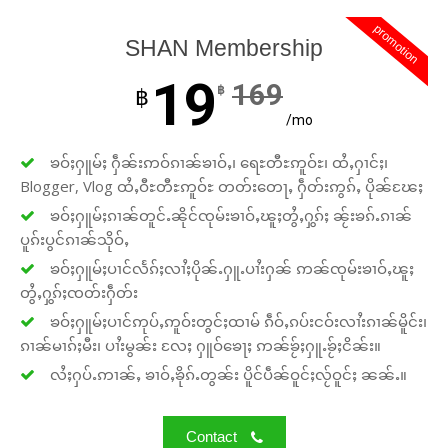
promotion
SHAN Membership
19
169
฿
฿
/mo
ၶဝ်ႈႁူမ်ႈ ႁဵၼ်းဢဝ်ၵၢၼ်ၶၢဝ်ႇ၊ ရေႊတီႊဢူဝ်ႊ၊ ထႆႇႁၢင်ႈ၊
Blogger, Vlog ထႆႇဝီႊတီႊဢူဝ်ႊ တတ်းတေႃႇ ႁဵတ်းဢွၵ်ႇ ပိုၼ်ၽႄႈ
ၶဝ်ႈႁူမ်ႈၵၢၼ်တူင်ႉၼိုင်ၸုမ်းၶၢဝ်ႇၽူႈတွႆႇႁွၵ်ႈ ၼႂ်းၶၵ်ႉၵၢၼ်
ပူၵ်းပွင်ၵၢၼ်သိုဝ်ႇ
ၶဝ်ႈႁူမ်ႈပၢင်လႅၵ်ႈလၢႆႈပိုၼ်ႉႁူႉပၢႆးႁၼ် ဢၼ်ၸုမ်းၶၢဝ်ႇၽူႈ
တွႆႇႁွၵ်ႈၸတ်းႁဵတ်း
ၶဝ်ႈႁူမ်ႈပၢင်ဢုပ်ႇဢူဝ်းတွင်ႈထၢမ် ၵဵဝ်ႇၵပ်းငဝ်းလၢႆးၵၢၼ်မိူင်း၊
ၵၢၼ်မၢၵ်ႈမီး၊ ပၢႆးမွၼ်း လႄႈ ႁူဝ်ၶေႃႈ ဢၼ်ၶႂ်ႈႁူႉၶႂ်ႈငိၼ်း။
လႆႈႁပ်ႉဢၢၼ်ႇ ၶၢဝ်ႇၶိုၵ်ႉတွၼ်း ပိူင်ပဵၼ်ဝူင်ႈလႂ်ဝူင်ႈ ၼၼ်ႉ။
Contact