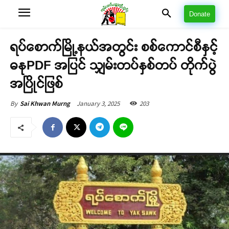
Donate
ရပ်စောက်မြို့နယ်အတွင်း စစ်ကောင်စီနှင့်
ဓနုPDF အပြင် သျှမ်းတပ်နှစ်တပ် တိုက်ပွဲ
အပြိုင်ဖြစ်
January 3, 2025
203
By
Sai Khwan Murng