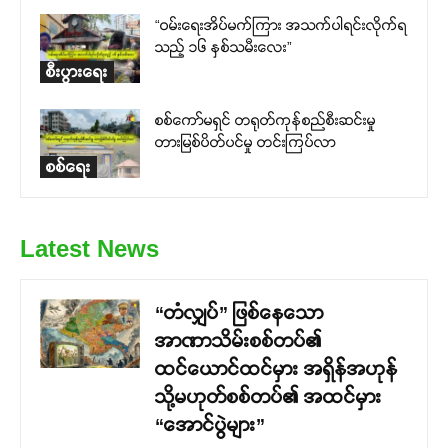
“ဝမ်းရေးအိပ်မက်ကြား အသက်ပါရင်းလိုက်ရ
သည့် ၁၆ နှစ်သမီးလေး”
စီးပွားရေး
စစ်ကော်မရှင် တရုတ်ကုန်စည်စီးဆင်းမှု
တားမြစ်ပိတ်ပင်မှု တင်းကြပ်လာ
စစ်ရေး
Latest News
“တံလျှပ်” ဖြစ်နေသော
အာဏာသိမ်းစစ်တပ်၏
ထင်ယောင်ထင်မှား အရှိန်အဟုန်
သို့မဟုတ်စစ်တပ်၏ အထင်မှား
“အောင်ပွဲများ”