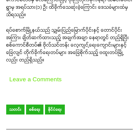
ရွာမှ အရပ်သား(၁) ဦး ထိခိုက်သေဆုံးခဲ့ကြောင်း ဒေသခံများထံမှ
Your support keeps our voice
သိရသည်။
strong. Join us today and help
create a future where every story is
ရပ်စောက်မြို့နယ်သည် သျှမ်းပြည်မြောက်ပိုင်းနှင့် တောင်ပိုင်း
heard, every voice counts, and
အကြား ချိတ်ဆက်ထားသည့် အချက်အချာ နေရာတွင် တည်ရှိပြီး
justice can thrive.
စစ်ကောင်စီတပ်၏ ဗိုလ်သင်တန်း လေ့ကျင့်ရေးကျောင်းများနှင့်
ခြေလျင် တိုက်ခိုက်ရေးတပ်များ အခြေစိုက်သည့် ဗထူးတပ်မြို့
Donate Now
လည်း တည်ရှိသည်။
Leave a Comments
သတင်း
စစ်ရေး
နိုင်ငံရေး