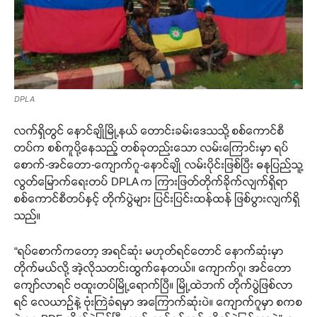
DPLA
လက်ရှိတွင် နောင်ချိုမြို့နယ် တောင်းခမ်းဒေသသို့ စစ်ကောင်စီ
တပ်က စစ်ကူပို့နေသည့် တစ်ခုတည်းသော လမ်းကြောင်းမှာ ရပ်
စောက်-အင်တော-ကျောက်ဂူ-နောင်ချို လမ်းပိုင်းဖြစ်ပြီး ဓနုပြည်သူ့
လွတ်မြောက်ရေးတပ် DPLA က ကြားဖြတ်တိုက်ခိုက်လျက်ရှိရာ
စစ်ကောင်စီတပ်နှင့် တိုက်ပွဲများ ပြင်းပြင်းထန်ထန် ဖြစ်ပွားလျက်ရှိ
သည်။
“ရပ်စောက်ကတော့ အရင်ဆုံး မဟုတ်ရင်တောင် နောက်ဆုံးမှာ
တိုက်မယ်လို့ အဲ့လိုသတင်းထွက်နေတယ်။ ကျောက်ဂူ၊ အင်တော
ကျော်လာရင် ဗထူးတပ်မြို့ရောက်ပြီ။ မြို့ထဲဘက် တိုက်ပွဲဖြစ်လာ
ရင် လေယာဉ်နဲ့ ဗုံးကြဲခံရမှာ အကြောက်ဆုံးပဲ။ ကျောက်ဂူမှာ စကစ