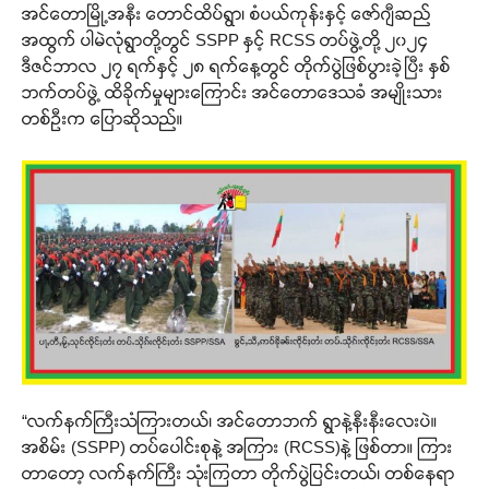
အင်တောမြို့အနီး တောင်ထိပ်ရွာ၊ စံပယ်ကုန်းနှင့် ဇော်ဂျီဆည်
အထွက် ပါမဲလုံရွာတို့တွင် SSPP နှင့် RCSS တပ်ဖွဲ့တို့ ၂၀၂၄
ဒီဇင်ဘာလ ၂၇ ရက်နှင့် ၂၈ ရက်နေ့တွင် တိုက်ပွဲဖြစ်ပွားခဲ့ပြီး နှစ်
ဘက်တပ်ဖွဲ့ ထိခိုက်မှုများကြောင်း အင်တောဒေသခံ အမျိုးသား
တစ်ဦးက ပြောဆိုသည်။
“လက်နက်ကြီးသံကြားတယ်၊ အင်တောဘက် ရွာနဲ့နီးနီးလေးပဲ။
အစိမ်း (SSPP) တပ်ပေါင်းစုနဲ့ အကြား (RCSS)နဲ့ ဖြစ်တာ။ ကြား
တာတော့ လက်နက်ကြီး သုံးကြတာ တိုက်ပွဲပြင်းတယ်၊ တစ်နေရာ