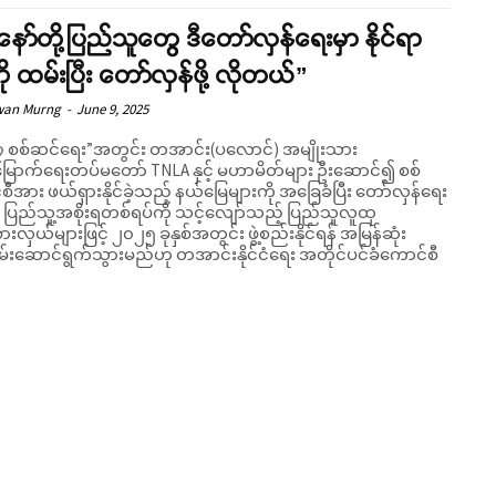
ော်တို့ပြည်သူတွေ ဒီတော်လှန်ရေးမှာ နိုင်ရာ
ို ထမ်းပြီး တော်လှန်ဖို့ လိုတယ်”
wan Murng
-
June 9, 2025
 စစ်ဆင်ရေး”အတွင်း တအာင်း(ပလောင်) အမျိုးသား
ြောက်ရေးတပ်မတော် TNLA နှင့် မဟာမိတ်များ ဦးဆောင်၍ စစ်
ီအား ဖယ်ရှားနိုင်ခဲ့သည့် နယ်မြေများကို အခြေခံပြီး တော်လှန်ရေး
ြည်သူ့အစိုးရတစ်ရပ်ကို သင့်လျော်သည့် ပြည်သူလူထု
ားလှယ်များဖြင့် ၂၀၂၅ ခုနှစ်အတွင်း ဖွဲ့စည်းနိုင်ရန် အမြန်ဆုံး
ပမ်းဆောင်ရွက်သွားမည်ဟု တအာင်းနိုင်ငံရေး အတိုင်ပင်ခံကောင်စီ