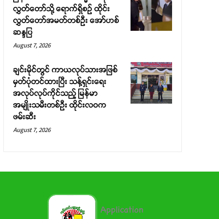
လွှတ်တော်သို့ ရောက်ရှိစဉ် ထိုင်း
လွှတ်တော်အမတ်တစ်ဦး အော်ဟစ်
ဆန္ဒပြ
August 7, 2026
ချင်းမိုင်တွင် ကာယလုပ်သားအဖြစ်
မှတ်ပုံတင်ထားပြီး သန့်ရှင်းရေး
အလုပ်လုပ်ကိုင်သည့် မြန်မာ
အမျိုးသမီးတစ်ဦး ထိုင်းလဝက
ဖမ်းဆီး
August 7, 2026