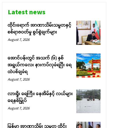
Latest news
ထိုင်းရောက် အာဏာသိမ်းသမ္မတနှင့်
စစ်ရာဇဝတ်မှု စွပ်စွဲချက်များ
August 7, 2026
အောင်ပန်းတွင် အသက် (၆) နှစ်
အရွယ်ကလေး နားကပ်လုခံရပြီး ရေ
ထဲပစ်ချခံရ
August 7, 2026
လားရှိုး ရေကြီး၊ နေအိမ်နှင့် လယ်များ
ရေနစ်မြှုပ်
August 7, 2026
မြန်မာ အာဏာသိမ်း သမ္မတ ထိုင်း