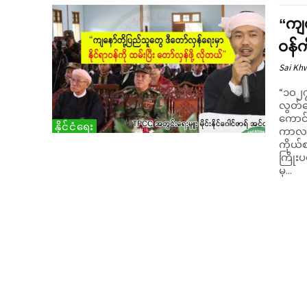
“ကျန
ဝန်က
Sai Kh
“၁၀၂၇
လွတ်မ
ကောင်စ
နိုင်ငံရေး
ကာလ ပ
ကိုယ်စ
ကြိုး
မှ...