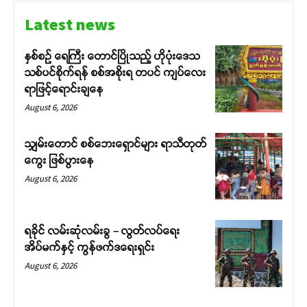
Latest news
နှစ်စဉ် ရေကြီး တောင်ပြိုသည့် ဟိုပုံးဒေသ
သစ်ပင်စိုက်ရန် စစ်အစိုးရ တပင် ကျပ်လေး
ရာဖြင့်ရောင်းချနေ
August 6, 2026
သျှမ်းတောင် စစ်ဘေးရှောင်များ ရာသီတုတ်
ကွေး ဖြစ်ပွားနေ
August 6, 2026
ရခိုင် လမ်းဆုံလမ်းခွ – လွတ်လပ်ရေး
အိပ်မက်နှင့် ကွန်ဖက်ဒရေးရှင်း
August 6, 2026