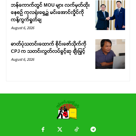
ဘန်ကောက်တွင် MOU များ လက်မှတ်ထိုး
နေစဉ် ကုလရုံးရှေ့၌ မင်းအောင်လှိုင်ကို
ကန့်ကွက်ရှုတ်ချ
August 6, 2026
ဓာတ်ပုံသတင်းထောက် စိုင်းဇော်သိုက်ကို
CPJ က သတင်းလွတ်လပ်ခွင့်ဆု ချီးမြှင့်
August 6, 2026