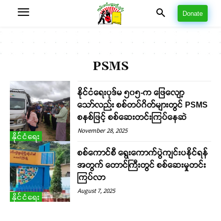
Donate
PSMS
နိုင်ငံရေးပုဒ်မ ၅၀၅-က ဖြေလျော့
သော်လည်း စစ်တပ်ဂိတ်များတွင် PSMS
စနစ်ဖြင့် စစ်ဆေးတင်းကြပ်နေဆဲ
November 28, 2025
နိုင်ငံရေး
စစ်ကောင်စီ ရွေးကောက်ပွဲကျင်းပနိုင်ရန်
အတွက် တောင်ကြီးတွင် စစ်ဆေးမှုတင်း
ကြပ်လာ
August 7, 2025
နိုင်ငံရေး