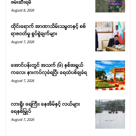
ဖမ်းဆီးရမိ
August 8, 2026
ထိုင်းရောက် အာဏာသိမ်းသမ္မတနှင့် စစ်
ရာဇဝတ်မှု စွပ်စွဲချက်များ
August 7, 2026
အောင်ပန်းတွင် အသက် (၆) နှစ်အရွယ်
ကလေး နားကပ်လုခံရပြီး ရေထဲပစ်ချခံရ
August 7, 2026
လားရှိုး ရေကြီး၊ နေအိမ်နှင့် လယ်များ
ရေနစ်မြှုပ်
August 7, 2026