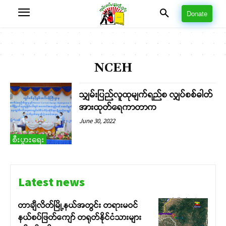
Donate
NCEH
သျှမ်းပြည်လူထုမျက်ရည်စ လျှပ်စစ်ဓါတ်
အားထုတ်ရေကာတာက
June 30, 2022
စီးပွားရေး
Latest news
တာချီလိတ်မြို့နယ်အတွင်း တရားမဝင်
နယ်စပ်ဖြတ်ကျော် တရုတ်နိုင်ငံသားများ