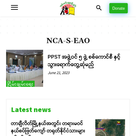
Donate
NCA-S-EAO
PPST အဖွဲ့ဝင် ၅ ဖွဲ့ စစ်ကောင်စီ နှင့်
သွားရောက်တွေ့ဆုံမည်
June 21, 2023
ငြိမ်းချမ်းရေး
Latest news
တာချီလိတ်မြို့နယ်အတွင်း တရားမဝင်
နယ်စပ်ဖြတ်ကျော် တရုတ်နိုင်ငံသားများ