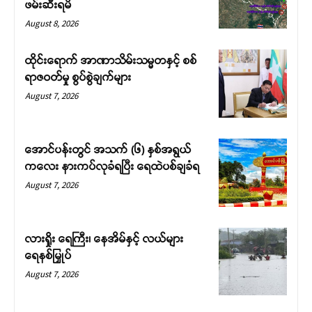
ဖမ်းဆီးရမိ
August 8, 2026
ထိုင်းရောက် အာဏာသိမ်းသမ္မတနှင့် စစ်
ရာဇဝတ်မှု စွပ်စွဲချက်များ
August 7, 2026
အောင်ပန်းတွင် အသက် (၆) နှစ်အရွယ်
ကလေး နားကပ်လုခံရပြီး ရေထဲပစ်ချခံရ
August 7, 2026
လားရှိုး ရေကြီး၊ နေအိမ်နှင့် လယ်များ
ရေနစ်မြှုပ်
August 7, 2026