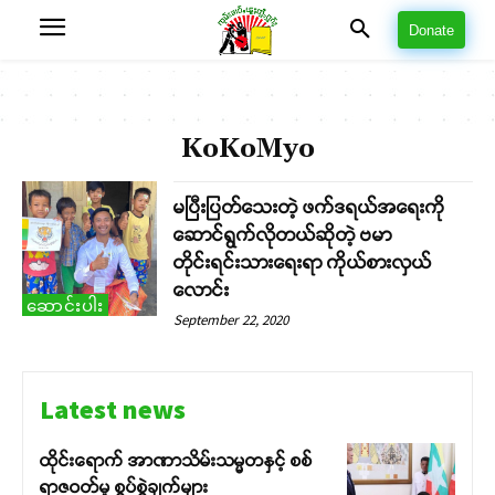
Donate
KoKoMyo
မပြီးပြတ်သေးတဲ့ ဖက်ဒရယ်အရေးကို
ဆောင်ရွက်လိုတယ်ဆိုတဲ့ ဗမာ
တိုင်းရင်းသားရေးရာ ကိုယ်စားလှယ်
လောင်း
ဆောင်းပါး
September 22, 2020
Latest news
ထိုင်းရောက် အာဏာသိမ်းသမ္မတနှင့် စစ်
ရာဇဝတ်မှု စွပ်စွဲချက်များ