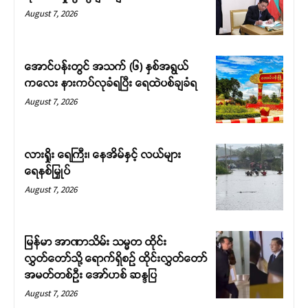
August 7, 2026
အောင်ပန်းတွင် အသက် (၆) နှစ်အရွယ်
ကလေး နားကပ်လုခံရပြီး ရေထဲပစ်ချခံရ
August 7, 2026
လားရှိုး ရေကြီး၊ နေအိမ်နှင့် လယ်များ
ရေနစ်မြှုပ်
August 7, 2026
မြန်မာ အာဏာသိမ်း သမ္မတ ထိုင်း
လွှတ်တော်သို့ ရောက်ရှိစဉ် ထိုင်းလွှတ်တော်
အမတ်တစ်ဦး အော်ဟစ် ဆန္ဒပြ
August 7, 2026