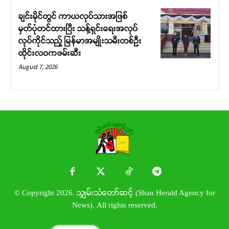
ချင်းမိုင်တွင် ကာယလုပ်သားအဖြစ်
မှတ်ပုံတင်ထားပြီး သန့်ရှင်းရေးအလုပ်
လုပ်ကိုင်သည့် မြန်မာအမျိုးသမီးတစ်ဦး
ထိုင်းလဝကဖမ်းဆီး
August 7, 2026
© Copyright 2026. သျှမ်းသံတော်ဆင့် (Shan Herald Agency for
News). All rights reserved.